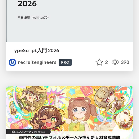
TypeScript入門 2026
recruitengineers
2
390
PRO