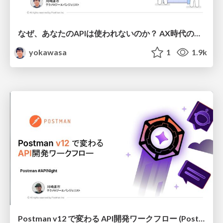
なぜ、あなたのAPIは使われないのか？ AX時代の設計原則、ガードレール、運用体制
yokawasa
1
1.9k
Postman v12 で変わる API開発ワークフロー (Postman v12 アップデート) / New API development workflow with Postman v12