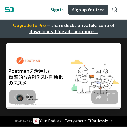
Sign in
Sign up for free
Upgrade to Pro
— share decks privately, control
downloads, hide ads and more …
·
Your Podcast. Everywhere. Effortlessly.
→
SPONSORED