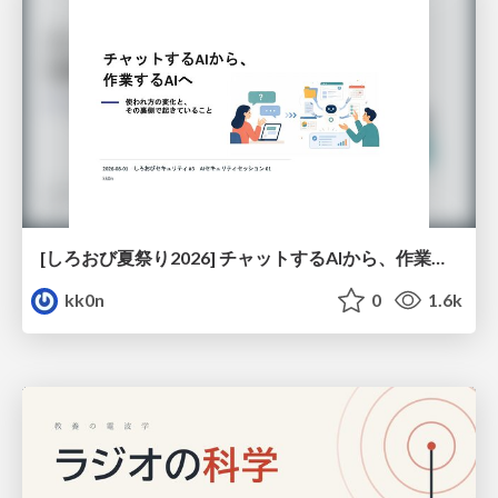
[しろおび夏祭り2026] チャットするAIから、作業するAIへ - 使われ方の変化と、その裏側で起きていること
kk0n
0
1.6k