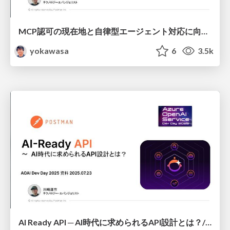
MCP認可の現在地と自律型エージェント対応に向けた課題 / MCP Authorization Today and Challenges to Support Autonomous Agents
yokawasa
6
3.5k
AI Ready API ─ AI時代に求められるAPI設計とは？/ AI-Ready API - Designing MCP and APIs in the AI Era