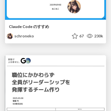
Claude Code のすすめ
schroneko
67
230k