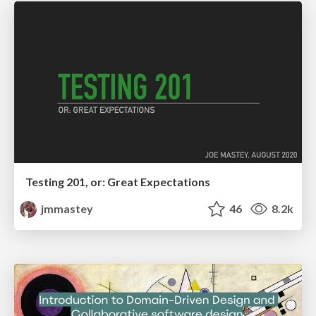
Testing 201, or: Great Expectations
jmmastey
46
8.2k