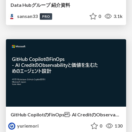
Data Hubグループ 紹介資料
sansan33
0
3.1k
PRO
GitHub CopilotのFinOps - AI CreditのObservabilityと価値を生むためのエージェント設計
yuriemori
0
130