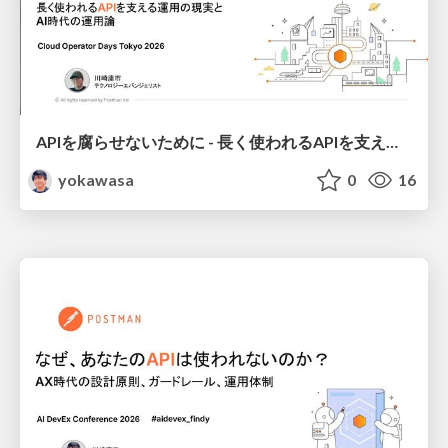
APIを腐らせないために - 長く使われるAPIを支える運用の現実とAI時代の運用論 / Keeping APIs Healthy: Operations for Long-Lived APIs in the AI Era
yokawasa
0
16