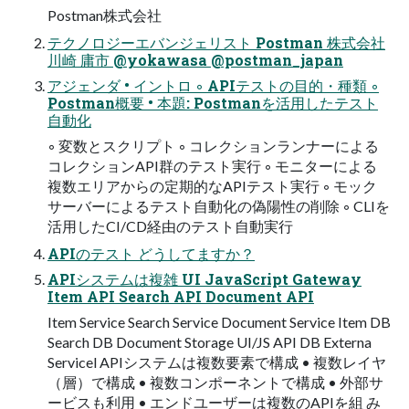
Postman株式会社
テクノロジーエバンジェリスト Postman 株式会社
川崎 庸市 @yokawasa @postman_japan
アジェンダ • イントロ ◦ APIテストの目的・種類 ◦
Postman概要 • 本題: Postmanを活用したテスト
自動化
◦ 変数とスクリプト ◦ コレクションランナーによる
コレクションAPI群のテスト実行 ◦ モニターによる
複数エリアからの定期的なAPIテスト実行 ◦ モック
サーバーによるテスト自動化の偽陽性の削除 ◦ CLIを
活用したCI/CD経由のテスト自動実行
APIのテスト どうしてますか？
APIシステムは複雑 UI JavaScript Gateway
Item API Search API Document API
Item Service Search Service Document Service Item DB
Search DB Document Storage UI/JS API DB Externa
Servicel APIシステムは複数要素で構成 • 複数レイヤ
（層）で構成 • 複数コンポーネントで構成 • 外部サ
ービスも利用 • エンドユーザーは複数のAPIを組 み