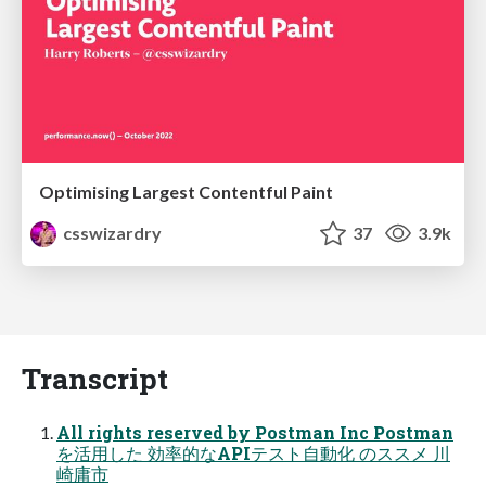
Optimising Largest Contentful Paint
csswizardry
37
3.9k
Transcript
All rights reserved by Postman Inc Postman
を活用した 効率的なAPIテスト自動化 のススメ 川
崎庸市