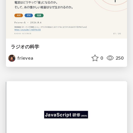
ラジオの科学
frievea
0
250