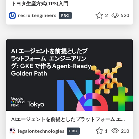
トヨタ⽣産⽅式(TPS)⼊⾨
recruitengineers
2
520
PRO
AIエージェントを前提としたプラットフォーム エンジニアリング：GKEで作るAgent-Ready Golden Path
legalontechnologies
1
210
PRO