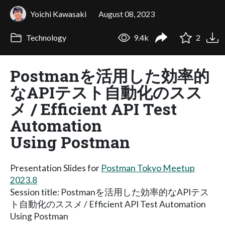
Yoichi Kawasaki
August 08, 2023
Technology
9.4k
2
Postmanを活用した効率的
なAPIテスト自動化のスス
メ / Efficient API Test
Automation
Using Postman
Presentation Slides for
Postman Tokyo Meetup
2023.8
Session title: Postmanを活用した効率的なAPIテス
ト自動化のススメ / Efficient API Test Automation
Using Postman