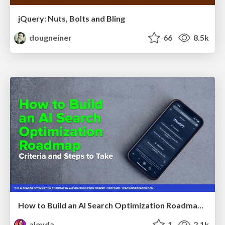
jQuery: Nuts, Bolts and Bling
dougneiner
66
8.5k
How to Build an AI Search Optimization Roadmap - Criteria and Steps to Take #SEOIRL
aleyda
1
2.1k