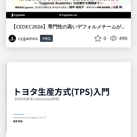
【CEDEC2026】専門性の高いデフォルメチームが挑んだ人材育成戦略 〜Cygames Academiaの企画から実施まで〜
cygames
0
490
PRO