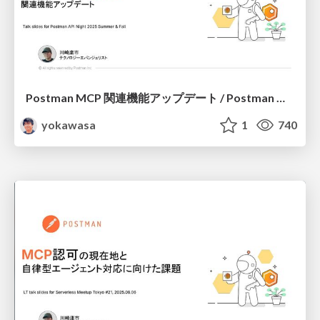
Postman MCP 関連機能アップデート / Postman MCP feature updates
yokawasa
1
740