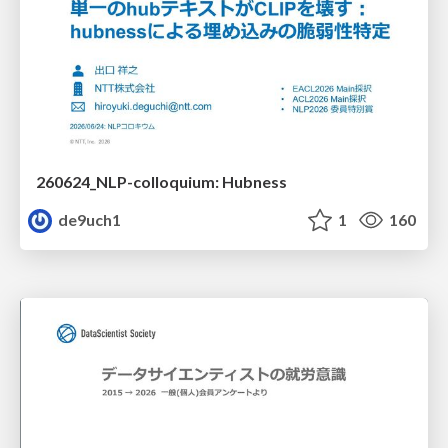
260624_NLP-colloquium: Hubness
de9uch1
1
160