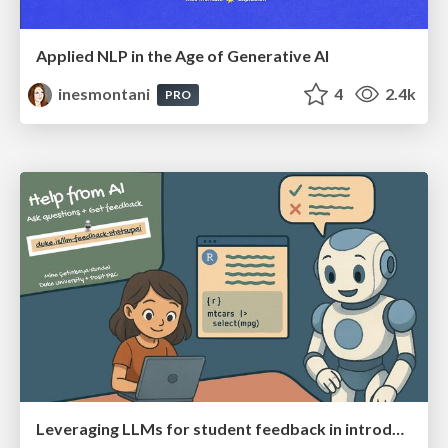
Applied NLP in the Age of Generative AI
inesmontani
4
2.4k
PRO
Leveraging LLMs for student feedback in introductory data science courses - posit::conf(2025)