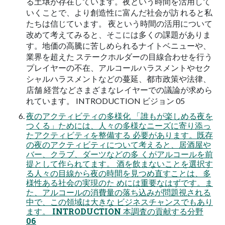
る土壌が存在しています。夜という時間を活用して
いくことで、より創造性に富んだ社会が訪 れると私
たちは信じています。 夜という時間の活用について
改めて考えてみると、そこには多くの課題がありま
す。地価の高騰に苦しめられるナイトベニューや、
業界を超えた ステークホルダーの目線合わせを行う
プレイヤーの不在、アルコールハラスメントやセク
シャルハラスメントなどの蔓延、都市政策や法律、
店舗 経営などさまざまなレイヤーでの議論が求めら
れています。 INTRODUCTION ビジョン 05
夜のアクティビティの多様化 「誰もが楽しめる夜を
つくる」ためには、人々の多様なニーズに寄り添っ
たアクティビティを整備する 必要があります。既存
の夜のアクティビティについて考えると、居酒屋や
バー、クラブ、ダーツなどの多 くがアルコールを前
提として作られてます。 酒を飲まないことを選択す
る人々の目線から夜の時間を見つめ直すことは、多
様性ある社会の実現のた めには重要なはずです。ま
た、アルコールの消費量の落ち込みが問題視される
中で、この領域は大きな ビジネスチャンスでもあり
ます。 INTRODUCTION 本調査の貢献する分野
06