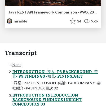
Java REST API Framework Comparison - PWX 2021
mraible
34
9.6k
Transcript
None
INTRODUCTION -導入- P3 BACKGROUND -背
景- P9 FINDINGS -知見- P15 INSIGHT
-洞察- P32 CONCLUSION -結論- P40 COMPANY -会
社紹介- P43 INDEX 目次 02
INTRODUCTION INTRODUCTION
BACKGROUND FINDINGS INSIGHT
CONCLUSION 03