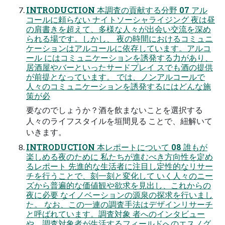
INTRODUCTION 本調査の貢献する分野 07 アル
コールに頼らない ナイトソーシャライジング 夜は昼
の肩書きを超えて、多様な人々が出会い交流を深め
られる場です。しかし、 夜の時間におけるコミュニ
ケーションはアルコールに依存しています。アルコ
ール にはコミュニケーションを誘発する力があり、
居酒屋やバーといったサードプレイ スでも酒の提供
が前提となっています。 では、ノンアルコールで
人々のコミュニケーションを誘発するにはどんな施
策が必
要なのでしょうか？酒を飲まないことを選択する
人々のライフスタイルを垣間見る ことで、紐解いて
いきます。
INTRODUCTION 本レポートについて 08 誰もが
楽しめる夜のために 私たちが進むべき方向性を定め
るレポート 先進的な生活者に注目し定性的なリサー
チを行うことで、刻一刻と変化して いく人々のニー
ズから普遍的な価値観や欲求を見出し、これからの
夜に必要 なイノベーションの源泉の探求を行いまし
た。 なお、この一連の調査手法はデザインリサーチ
と呼ばれています。調査対象 者へのインタビュー
や、調査対象者が生活するフィールドへのエスノグ