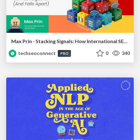
Max Prin - Stacking Signals: How International SEO Comes Together (And Falls Apart)
techseoconnect
0
340
PRO