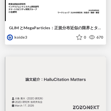
GLIM とMegaParticles：正規分布近似の限界とタイトカップリング＆パーティクルフィルタの進展 / GLIM and MegaParticles : Progress of the distribution representation in SLAM
koide3
0
670