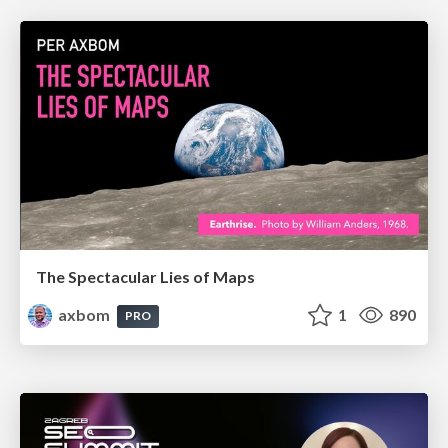
The Spectacular Lies of Maps
axbom
1
890
PRO