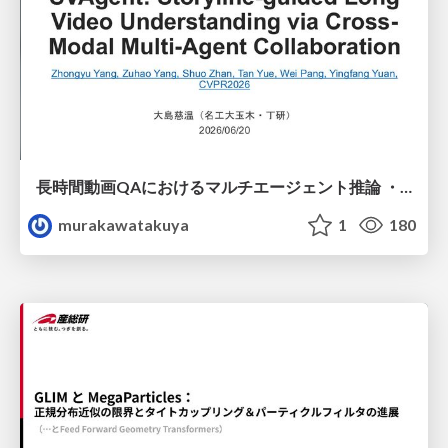
長時間動画QAにおけるマルチエージェント推論 ・SVAgent: Storyline-Guided Long Video Understanding via Cross-Modal Multi-Agent Collaboration
murakawatakuya
1
180