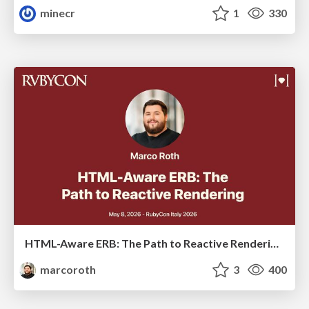
minecr
1
330
HTML-Aware ERB: The Path to Reactive Rendering @ RubyCon 2026, Rimini, Italy
marcoroth
3
400