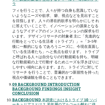
ラ
フィを行うことで、人々が持つ自身も意識していな
いようなニーズや欲求、 癖、視点などを見出すこと
を目指します。人々の潜在的欲求を明らかにしそ れ
に答えていくことで、イノベーションの源泉となる
ようなアイディアのイン スピレーションの探求を行
います。 デザインリサーチの対象者 主に「先進的な
行動をとっている生活者（トライブ）」＝「3~5年
後に一般的になる であろうニーズに、今現在直面し
ている生活者たち」へと焦点を絞ります。 トライブ
と呼ばれる人々は自分なりの行動規範を持ち、明確
な行動規範の上で行動す るためニーズを浮きぼりに
しやすい傾向にあります。また、トライブに対して
リサーチ を行うことで、普遍的かつ新規性を持った
視点や価値観を得ることもできます。
09 BACKGROUND INTRODUCTION
BACKGROUND FINDINGS INSIGHT
CONCLUSION
BACKGROUND 本調査におけるトライブ 10 ソバ
ーキュリアスとは？ 若年層のアルコール離れに伴