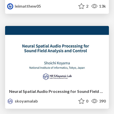
leimatthew05
2
13k
Neural Spatial Audio Processing for Sound Field Analysis and Control
skoyamalab
0
390