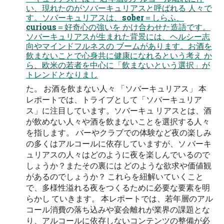
い、現れたのがソバーキュリアスと呼ばれる 人々で
す。ソバーキュリアスは、sober＝しらふ、
curious＝好奇心の強いを かけ合わせた造語です。
ソバーキュリアスが生まれた背景には、ヘルシー志
向やマインドフルネスの ブームがあります。お酒を
飲まないことで心身共に健康になれるという考え か
ら、欧米の若者を中心に「飲まないという選択」が
トレンドとなりまし
た。 お酒を飲まない人々 「ソバーキュリアス」 本
レポートでは、トライブとして「ソバーキュリア
ス」に注目しています。ソバーキュ リアスとは、酒
が飲めない人々や酒を飲まないことを選択する人々
を指します。 バーやクラブでの体験など夜の楽しみ
の多くはアルコールに依存していますが、ソ バーキ
ュリアスの人々はどのように夜を楽しんでいるので
しょうか？またその裏には どのような欲求や価値観
があるのでしょうか？ これらを紐解いていくこと
で、多様性溢れる夜をつくるために必要な要素を明
らかし ていきます。 本レポートでは、若年層のアル
コール消費の落ち込みや宴会離れが業界の課題とな
り、アルコールに依存しないコンテンツの整備が必