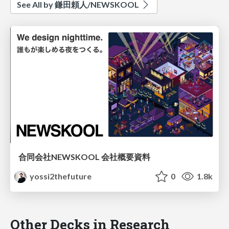
See All by 鎌田頼人/NEWSKOOL
合同会社NEWSKOOL 会社概要資料
yossi2thefuture
0
1.8k
Other Decks in Research