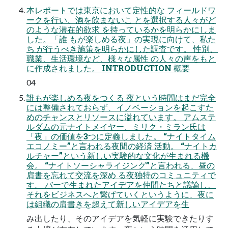
本レポートでは東京において定性的な フィールドワ
ークを行い、酒を飲まないこ とを選択する人々がど
のような潜在的欲求 を持っているかを明らかにしま
した。「誰 もが楽しめる夜」の実現に向けて、私た
ち が行うべき施策を明らかにした調査です。 性別、
職業、生活環境など、様々な属性 の人々の声をもと
に作成されました。 INTRODUCTION 概要
04
誰もが楽しめる夜をつくる 夜という時間はまだ完全
には整備されておらず、イノベーションを起こすた
めのチャンスとリソースに溢れています。 アムステ
ルダムの元ナイトメイヤー、ミリク・ミラン氏は
「夜」の価値を3つに定義しました。 “ナイトタイム
エコノミー”と言われる夜間の経済 活動。 “ナイトカ
ルチャー”という新しい実験的な文化が生まれる機
会。 “ナイトソーシャライジング”と言われる、昼の
肩書を忘れて交流を深め る夜独特のコミュニティで
す。 バーで生まれたアイデアを仲間たちと議論し、
それをビジネスへと繋げていくというように、夜に
は組織の肩書きを超えて新しいアイデアを生
み出したり、そのアイデアを気軽に実験できたりす