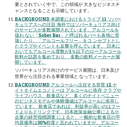
要とされていく中で、この領域が 大きなビジネスチ
ャンスとなることも示唆しています。
BACKGROUND 本調査におけるトライブ 11 ソバー
キュリアスへの注目 海外ではソバーキュリアス向け
のサービスが多数展開されています。アルコールを
扱わ ない「Sober Bar」と呼ばれるバーも各地に登
場したり、「アルコールフリー」をコ ンセプトとし
たクラブやイベントも反響を呼んでいます。 日本に
おいてもアルコール度数が1％以下のローアルコール
飲料が話題を集めており、 多数の飲料メーカーが展
開しています。
ソバーキュリアス向けのサービス展開は、日本及び
世界から注目される事業領域と なっています。
BACKGROUND アルコールへ注目する背景 12 ナ
イトタイムエコノミーは アルコールに依存 クラブや
ライブハウス、飲食店など、多くのナイトベニュー
のビジネスモデルや体験価値はアルコールに依存し
ています。 飲食店であれば、利益率が高いのはフー
ドよりもドリンクです。日本政策金融公庫による小
企業の経営指標調査 によると、一般的な飲食店の平
均原価率は30%程度と言われていますが、アルコー