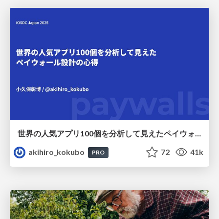
世界の人気アプリ100個を分析して見えたペイウォール設計の心得
akihiro_kokubo
72
41k
PRO