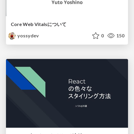
Core Web Vitalsについて
yossydev
0
150