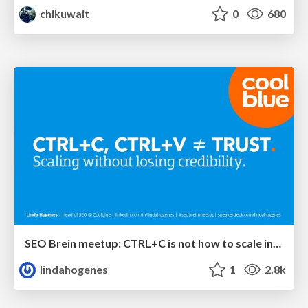
chikuwait
0
680
SEO Brein meetup: CTRL+C is not how to scale international SEO
lindahogenes
1
2.8k