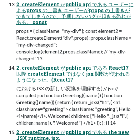
2. createElement がpublic api である ユーザーに
よるprops の上書き ユーザーがprops の上書きが
できてしまうので、予期しないバグが起きる恐れが
ある。 const
props = { className: "my-div" }; const element2 =
React.createElement("div", props); props.className =
"my-div-changed";
console.log(element2.props.className); // 'my-div-
changed' 13
2. createElement がpublic api である React17
以降 createElement ではなくjsx 関数が使われる
ようになった。(React17
におけるJSX の新し い変換を理解する) // jsx //
compiled jsx function Greeting({ name }) { function
Greeting({ name }) { return ( return _jsxs("h1", { <h1
className="greeting"> className: "greeting", Hello
<i>{name}</i>. Welcome! children: ["Hello ", _jsx("i", {
children: name }), ". Welcome!"] </h1> }); ); } } 14
2. createElement がpublic api である the new
JSX runtime, jsx,