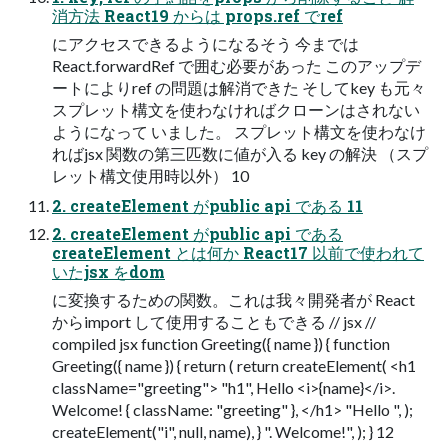
消方法 React19 からは props.ref でref
にアクセスできるようになるそう 今までは
React.forwardRef で囲む必要があった このアップデ
ートによりref の問題は解消できた そしてkey も元々
スプレット構文を使わなければクローンはされない
ようになって いました。 スプレット構文を使わなけ
ればjsx 関数の第三匹数に値が入る key の解決 （スプ
レット構文使用時以外） 10
2. createElement がpublic api である 11
2. createElement がpublic api である
createElement とは何か React17 以前で使われて
いたjsx をdom
に変換するための関数。これは我々開発者が React
からimport して使用することもできる // jsx //
compiled jsx function Greeting({ name }) { function
Greeting({ name }) { return ( return createElement( <h1
className="greeting"> "h1", Hello <i>{name}</i>.
Welcome! { className: "greeting" }, </h1> "Hello ", );
createElement("i", null, name), } ". Welcome!", ); } 12