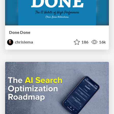
Done Done
chrislema
186
16k