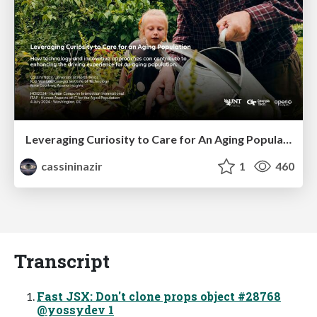
Leveraging Curiosity to Care for An Aging Population
cassininazir
1
460
Transcript
Fast JSX: Don't clone props object #28768
@yossydev 1