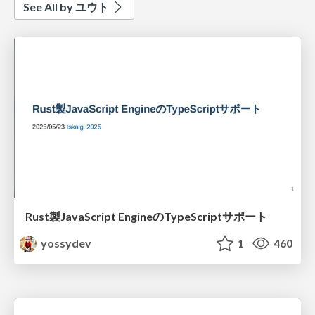
See All by ユウト
Rust製JavaScript EngineのTypeScriptサポート
yossydev
1
460