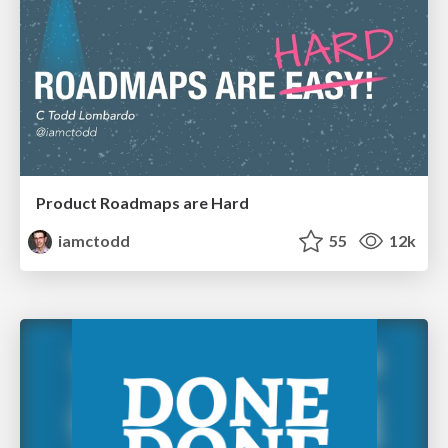
Product Roadmaps are Hard
iamctodd
55
12k