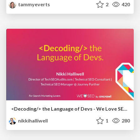
tammyeverts
2
420
<Decoding/> the Language of Devs - We Love SEO 2024
nikkihalliwell
1
280