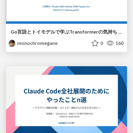
Go言語とトイモデルで学ぶTransformerの気持ち / fukuokago23-transformer
monochromegane
0
160