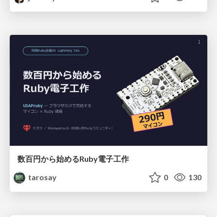
数百円から始めるRuby電子工作
tarosay
0
130