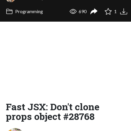
Programming
690
1
Fast JSX: Don't clone
props object #28768