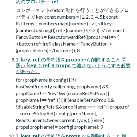
めのプロパティ ref:
コンポーネントのdom 動作を行うことができるプロ
パティ // key const numbers = [1, 2, 3, 4, 5]; const
listItems = numbers.map((number) => ( <li key=
{number.toString()} ref> {number} </li> )); // ref const
FancyButton = React.forwardRef((props, ref) => (
<button ref={ref} className="FancyButton">
{props.children} </button> )); 8
1. key, ref の予約語をprops から削除すること 問
題点 key とref をprops で渡さないようにする必要
があった。
for (propName in config) { if (
hasOwnProperty.call(config, propName) &&
propName !== 'key' && (enableRefAsProp ||
propName !== 'ref') ) { if (enableRefAsProp &&
!disableStringRefs && propName === 'ref') { props.ref
= coerceStringRef( config[propName],
ReactCurrentOwner.current, type, ); } else {
props[propName] = config[propName]; 9
1. key, ref の予約語をprops から削除すること 解