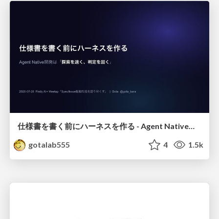
仕様書を書く前にハーネスを作る - Agent Native開発は「探索を速く、判定を固く」
gotalab555
4
1.5k