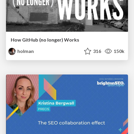
How GitHub (no longer) Works
holman
316
150k