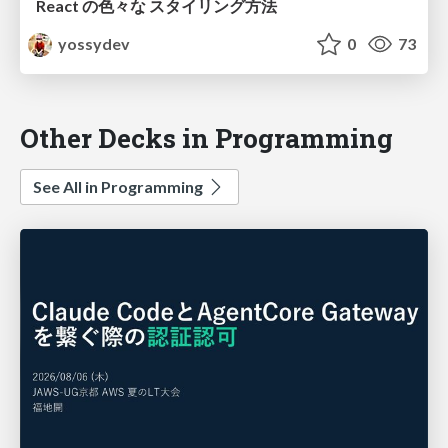
React の色々な スタイリング方法
yossydev
0
73
Other Decks in Programming
See All in Programming