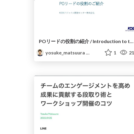
POリードの役割の紹介 / Introduction to the Role of the PO Lead
yosuke_matsuura
1
21