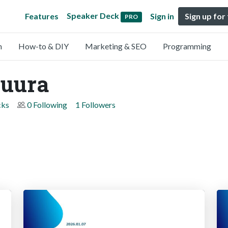
Speaker Deck
Features
Sign in
Sign up for
PRO
n
How-to & DIY
Marketing & SEO
Programming
suura
cks
0 Following
1 Followers