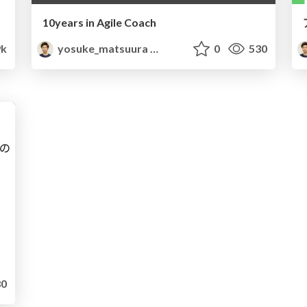
10years in Agile Coach
9k
yosuke_matsuura
0
530
0