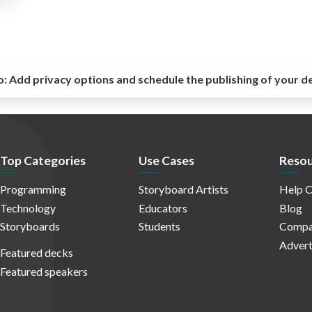
o:
Add privacy options and schedule the publishing of your d
Top Categories
Use Cases
Resou
Programming
Storyboard Artists
Help C
Technology
Educators
Blog
Storyboards
Students
Compa
Advert
Featured decks
Featured speakers