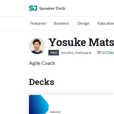
Speaker Deck
Featured
Business
Design
Educatio
Yosuke Mat
yosuke_matsuura
10 De
PRO
Agile Coach
Decks