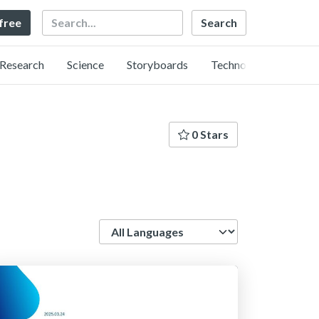
Search
 free
Research
Science
Storyboards
Technology
0 Stars
Language