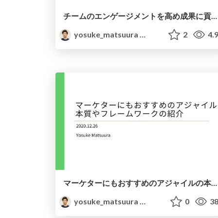
チームのエンゲージメントを高め成果に貢献する段取り術とワークショップ開催のコツ / Dandori and workshop tips to increase engagement
yosuke_matsuura
2
4.
マーケターにもおすすめのアジャイルの本質やフレームワークの紹介 / agile marketing essence for marketer
yosuke_matsuura
0
38