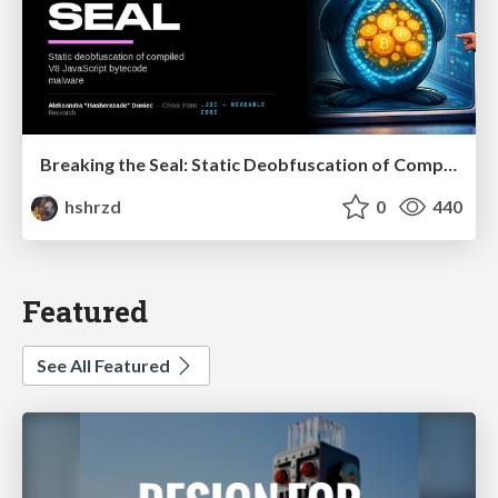
Breaking the Seal: Static Deobfuscation of Compiled V8 JavaScript Bytecode Malware
hshrzd
0
440
Featured
See All Featured