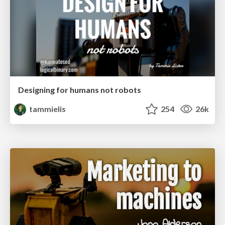
Designing for humans not robots
tammielis
254
26k