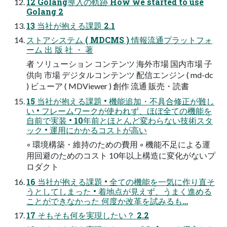
12 Golang導入の軌跡 How we started to use
Golang 2
13 当社が抱える課題 2.1
ストアシステム ( MDCMS ) 情報流通プラットフォ
ーム 出 版 社 ・ 著
者 ソリューション コンテンツ 海外市場 国内市場 子
供向 市場 デジタルコンテンツ 配信エンジン ( md-dc
) ビューア ( MDViewer ) 創作 流通 販売・読書
15 当社が抱える課題 • 機能追加・不具合修正が難し
い • フレームワークが使われず、ほぼ全ての機能を
自前で実装 • 10年前とほとんど変わらない技術スタ
ック • 運用にかかるコストが高い
◦ 環境構築・維持のための費用 ◦ 機能不足による運
用回避のためのコスト 10年以上構造に変化がないプ
ロダクト
16 当社が抱える課題 • 全ての機能を一気に作り直そ
うとしてしまった • 着地点が見えず、うまく進める
ことができなかった 何度か改革を試みるも…
17 そもそも何を実現したい？ 2.2