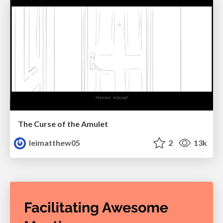
The Curse of the Amulet
leimatthew05
2
13k