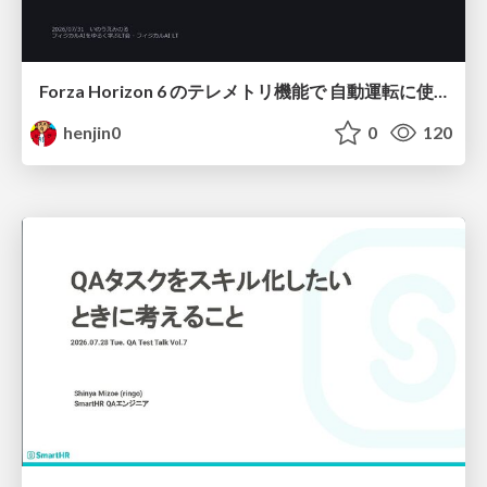
Forza Horizon 6 のテレメトリ機能で 自動運転に使えそうな学習データを集める話
henjin0
0
120