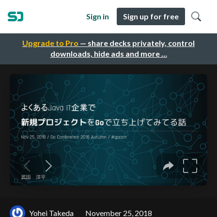
Sign in
Sign up for free
Upgrade to Pro
— share decks privately, control
downloads, hide ads and more …
Yohei Takeda
November 25, 2018