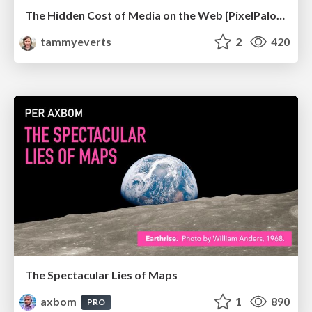
The Hidden Cost of Media on the Web [PixelPalooza 2025]
tammyeverts
2
420
The Spectacular Lies of Maps
axbom
1
890
PRO