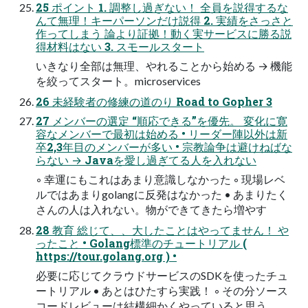
25 ポイント 1. 調整し過ぎない！ 全員を説得するな
んて無理！キーパーソンだけ説得 2. 実績をさっさと
作ってしまう 論より証拠！動く実サービスに勝る説
得材料はない 3. スモールスタート
いきなり全部は無理、やれることから始める → 機能
を絞ってスタート。microservices
26 未経験者の修練の道のり Road to Gopher 3
27 メンバーの選定 “順応できる”を優先。 変化に寛
容なメンバーで最初は始める • リーダー陣以外は新
卒2,3年目のメンバーが多い • 宗教論争は避けねばな
らない → Javaを愛し過ぎてる人を入れない
◦ 幸運にもこれはあまり意識しなかった ◦ 現場レベ
ルではあまりgolangに反発はなかった • あまりたく
さんの人は入れない。物ができてきたら増やす
28 教育 総じて、、大したことはやってません！ や
ったこと • Golang標準のチュートリアル (
https://tour.golang.org ) •
必要に応じてクラウドサービスのSDKを使ったチュ
ートリアル • あとはひたすら実践！ ◦ その分ソース
コードレビューは結構細かくやっていると思う