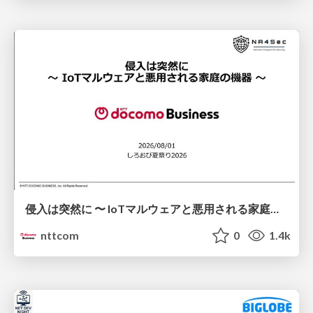
侵入は突然に 〜 IoTマルウェアと悪用される家庭の機器 ～ / When Intrusion Strikes: IoT Malware and the Abuse of Home Devices
nttcom
0
1.4k