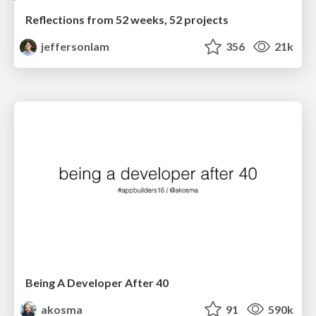
Reflections from 52 weeks, 52 projects
jeffersonlam
356
21k
Being A Developer After 40
akosma
91
590k