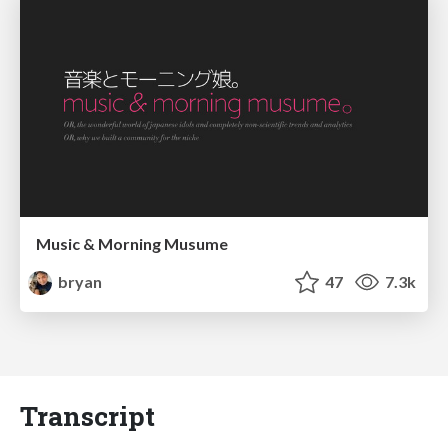
Music & Morning Musume
bryan
47
7.3k
Transcript