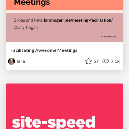
Facilitating Awesome Meetings
lara
57
7.1k