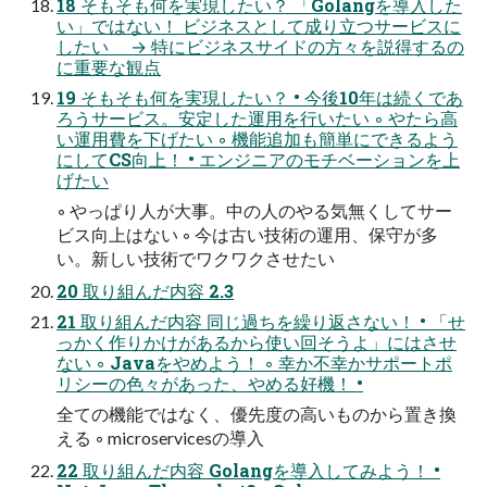
18 そもそも何を実現したい？ 「Golangを導入した
い」ではない！ ビジネスとして成り立つサービスに
したい → 特にビジネスサイドの方々を説得するの
に重要な観点
19 そもそも何を実現したい？ • 今後10年は続くであ
ろうサービス。安定した運用を行いたい ◦ やたら高
い運用費を下げたい ◦ 機能追加も簡単にできるよう
にしてCS向上！ • エンジニアのモチベーションを上
げたい
◦ やっぱり人が大事。中の人のやる気無くしてサー
ビス向上はない ◦ 今は古い技術の運用、保守が多
い。新しい技術でワクワクさせたい
20 取り組んだ内容 2.3
21 取り組んだ内容 同じ過ちを繰り返さない！ • 「せ
っかく作りかけがあるから使い回そうよ」にはさせ
ない ◦ Javaをやめよう！ ◦ 幸か不幸かサポートポ
リシーの色々があった、やめる好機！ •
全ての機能ではなく、優先度の高いものから置き換
える ◦ microservicesの導入
22 取り組んだ内容 Golangを導入してみよう！ •