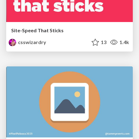
Site-Speed That Sticks
csswizardry
13
1.4k