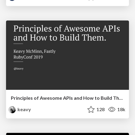
Principles of Awesome APIs and How to Build Them.
keavy
128
18k