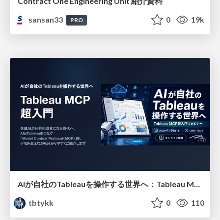
Contract One Engineering Unit 紹介資料
sansan33
0
19k
PRO
AIが自社のTableauを操作する世界へ：Tableau MCP超入門
tbtykk
0
110