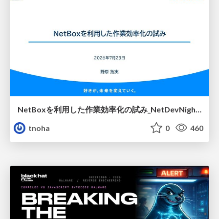
NetBoxを利用した作業効率化の試み_NetDevNight4
tnoha
0
460