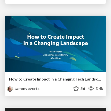
How to Create Impact in a Changing Tech Landscape [PerfNow 2023]
tammyeverts
56
3.4k