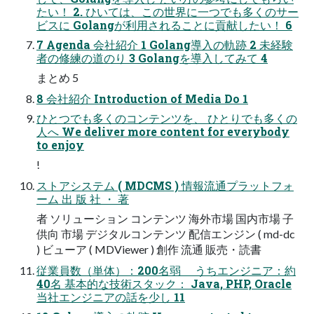
たい！ 2. ひいては、この世界に一つでも多くのサー
ビスに Golangが利用されることに貢献したい！ 6
7 Agenda 会社紹介 1 Golang導入の軌跡 2 未経験
者の修練の道のり 3 Golangを導入してみて 4
まとめ 5
8 会社紹介 Introduction of Media Do 1
ひとつでも多くのコンテンツを、 ひとりでも多くの
人へ We deliver more content for everybody
to enjoy
!
ストアシステム ( MDCMS ) 情報流通プラットフォ
ーム 出 版 社 ・ 著
者 ソリューション コンテンツ 海外市場 国内市場 子
供向 市場 デジタルコンテンツ 配信エンジン ( md-dc
) ビューア ( MDViewer ) 創作 流通 販売・読書
従業員数（単体）：200名弱 うちエンジニア：約
40名 基本的な技術スタック： Java, PHP, Oracle
当社エンジニアの話を少し 11