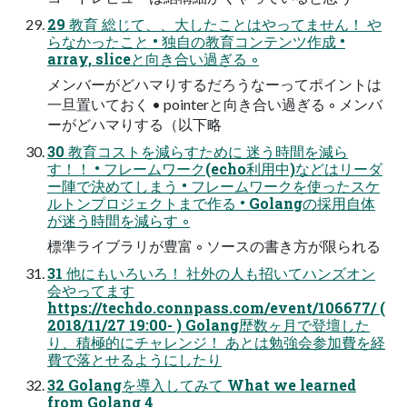
29 教育 総じて、、大したことはやってません！ や
らなかったこと • 独自の教育コンテンツ作成 •
array, sliceと向き合い過ぎる ◦
メンバーがどハマりするだろうなーってポイントは
一旦置いておく • pointerと向き合い過ぎる ◦ メンバ
ーがどハマりする（以下略
30 教育コストを減らすために 迷う時間を減ら
す！！ • フレームワーク(echo利用中)などはリーダ
ー陣で決めてしまう • フレームワークを使ったスケ
ルトンプロジェクトまで作る • Golangの採用自体
が迷う時間を減らす ◦
標準ライブラリが豊富 ◦ ソースの書き方が限られる
31 他にもいろいろ！ 社外の人も招いてハンズオン
会やってます
https://techdo.connpass.com/event/106677/ (
2018/11/27 19:00- ) Golang歴数ヶ月で登壇した
り、積極的にチャレンジ！ あとは勉強会参加費を経
費で落とせるようにしたり
32 Golangを導入してみて What we learned
from Golang 4