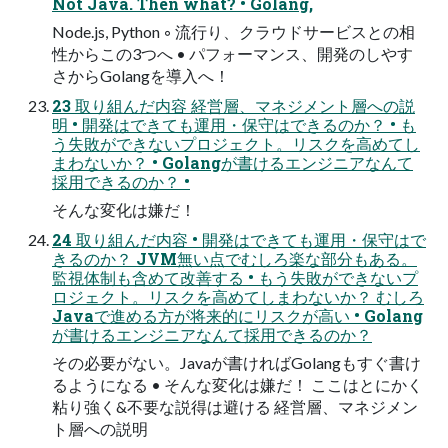
Not Java. Then what? • Golang,
Node.js, Python ◦ 流行り、クラウドサービスとの相
性からこの3つへ • パフォーマンス、開発のしやす
さからGolangを導入へ！
23 取り組んだ内容 経営層、マネジメント層への説
明 • 開発はできても運用・保守はできるのか？ • も
う失敗ができないプロジェクト。リスクを高めてし
まわないか？ • Golangが書けるエンジニアなんて
採用できるのか？ •
そんな変化は嫌だ！
24 取り組んだ内容 • 開発はできても運用・保守はで
きるのか？ JVM無い点でむしろ楽な部分もある。
監視体制も含めて改善する • もう失敗ができないプ
ロジェクト。リスクを高めてしまわないか？ むしろ
Javaで進める方が将来的にリスクが高い • Golang
が書けるエンジニアなんて採用できるのか？
その必要がない。Javaが書ければGolangもすぐ書け
るようになる • そんな変化は嫌だ！ ここはとにかく
粘り強く&不要な説得は避ける 経営層、マネジメン
ト層への説明