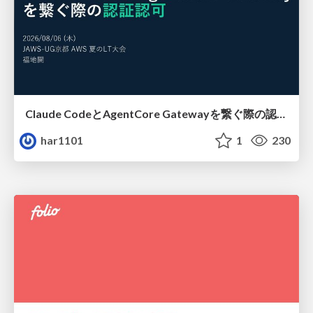
Claude CodeとAgentCore Gatewayを繋ぐ際の認証認可 / Authentication and authorization when connecting Claude Code with AgentCore Gateway
har1101
1
230