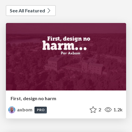
See All Featured
First, design no harm
axbom
2
1.2k
PRO