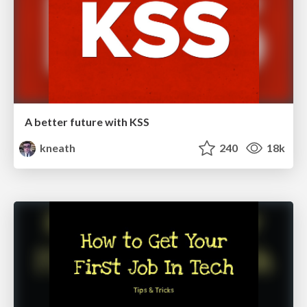
A better future with KSS
kneath
240
18k