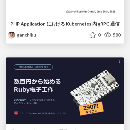
PHP Application における Kubernetes 内 gRPC 通信
ganchiku
0
580