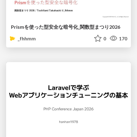
Prismを使った型安全な暗号化_関数型まつり2026
_fhhmm
0
170