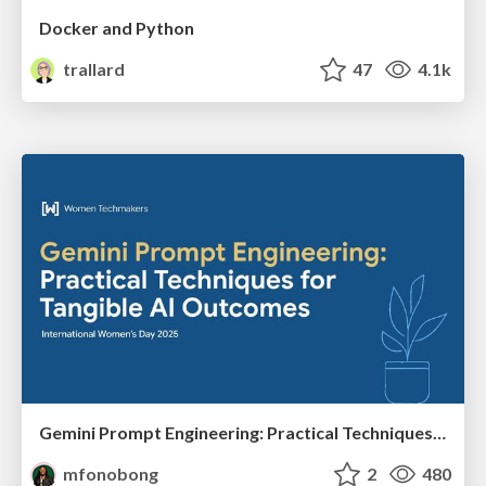
Docker and Python
trallard
47
4.1k
Gemini Prompt Engineering: Practical Techniques for Tangible AI Outcomes
mfonobong
2
480