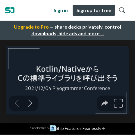
Sign in
Sign up for free
Upgrade to Pro
— share decks privately, control
downloads, hide ads and more …
·
Ship Features Fearlessly
→
SPONSORED