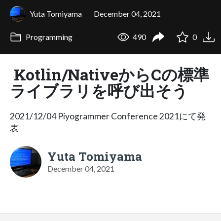
Yuta Tomiyama
December 04, 2021
Programming
490
0
Kotlin/NativeからCの標準
ライブラリを呼び出そう
2021/12/04 Piyogrammer Conference 2021にて発
表
Yuta Tomiyama
December 04, 2021