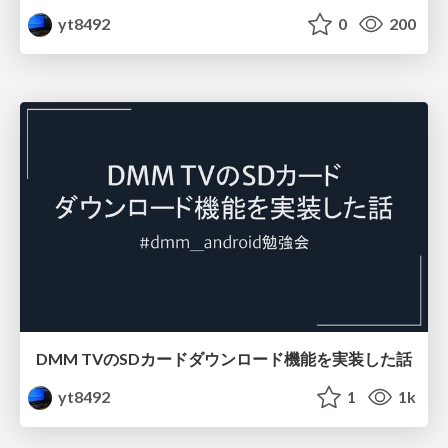
yt8492
0
200
DMM TVのSDカードダウンロード機能を実装した話
yt8492
1
1k