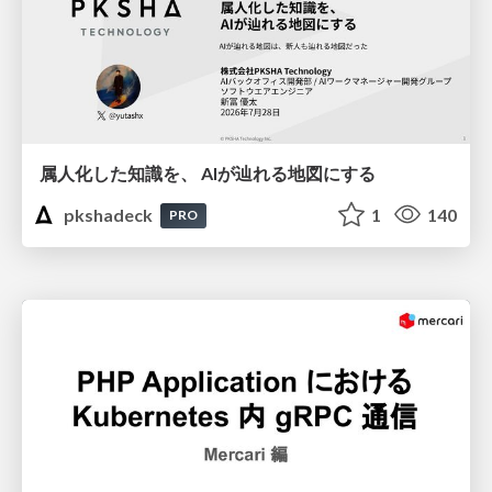
属人化した知識を、 AIが辿れる地図にする
pkshadeck
1
140
PRO