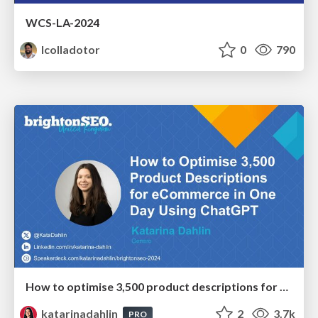
WCS-LA-2024
lcolladotor
0
790
How to optimise 3,500 product descriptions for ecommerce in one day using ChatGPT
katarinadahlin
2
3.7k
PRO