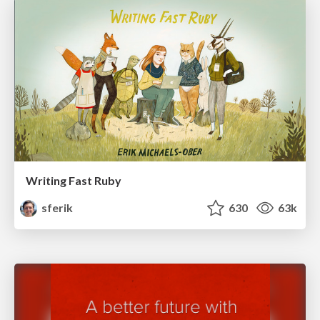
Writing Fast Ruby
sferik
630
63k