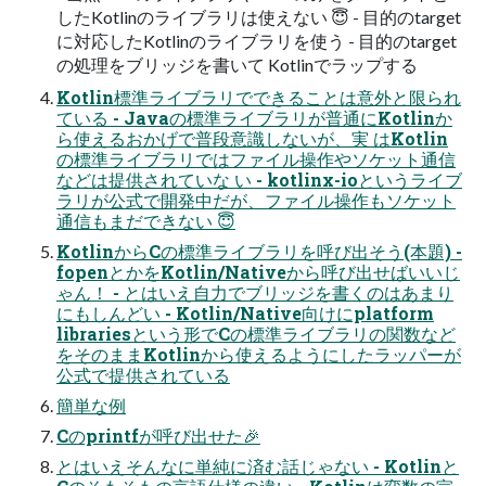
したKotlinのライブラリは使えない 😇 - 目的のtarget
に対応したKotlinのライブラリを使う - 目的のtarget
の処理をブリッジを書いて Kotlinでラップする
Kotlin標準ライブラリでできることは意外と限られ
ている - Javaの標準ライブラリが普通にKotlinか
ら使えるおかげで普段意識しないが、実 はKotlin
の標準ライブラリではファイル操作やソケット通信
などは提供されていな い - kotlinx-ioというライブ
ラリが公式で開発中だが、ファイル操作もソケット
通信もまだできない 😇
KotlinからCの標準ライブラリを呼び出そう(本題) -
fopenとかをKotlin/Nativeから呼び出せばいいじ
ゃん！ - とはいえ自力でブリッジを書くのはあまり
にもしんどい - Kotlin/Native向けにplatform
librariesという形でCの標準ライブラリの関数など
をそのままKotlinから使えるようにしたラッパーが
公式で提供されている
簡単な例
Cのprintfが呼び出せた🎉
とはいえそんなに単純に済む話じゃない - Kotlinと