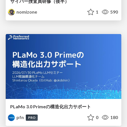
サイバー捜査員研修（後半）
nomizone
1
590
PLaMo 3.0 Primeの構造化出力サポート
pfn
0
180
PRO