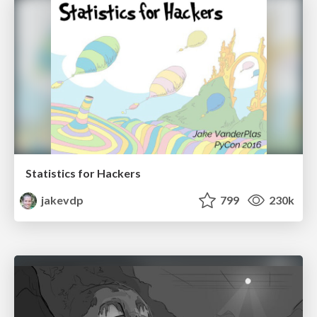
Statistics for Hackers
jakevdp
799
230k