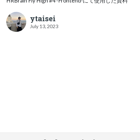
HRBrain Fly High #4 -Frontend-にて使用した資料
ytaisei
July 13, 2023