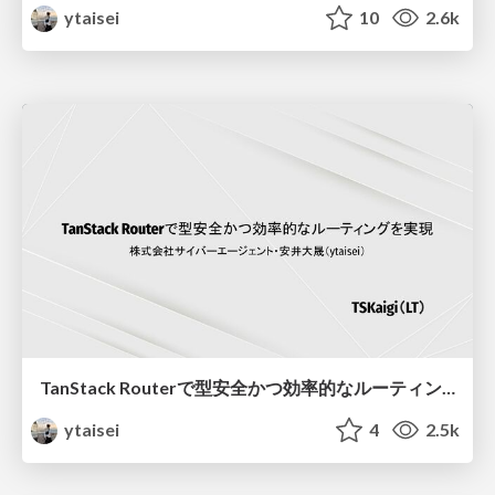
ytaisei
10
2.6k
TanStack Routerで型安全かつ効率的なルーティングを実現
ytaisei
4
2.5k