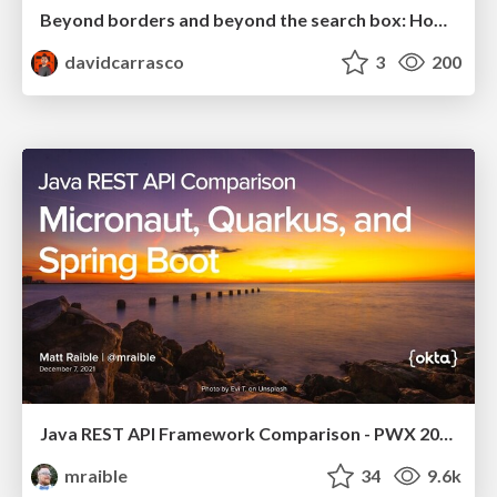
Beyond borders and beyond the search box: How to win the global "messy middle" with AI-driven SEO
davidcarrasco
3
200
Java REST API Framework Comparison - PWX 2021
mraible
34
9.6k