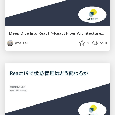
Deep Dive Into React 〜React Fiber Architectureについて〜
ytaisei
2
550