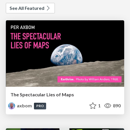
See All Featured
The Spectacular Lies of Maps
axbom
1
890
PRO