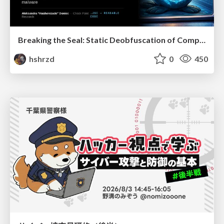
Breaking the Seal: Static Deobfuscation of Compiled V8 JavaScript Bytecode Malware
hshrzd
0
450