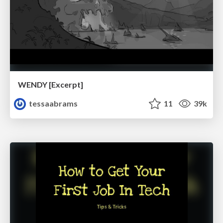
WENDY [Excerpt]
tessaabrams
11
39k