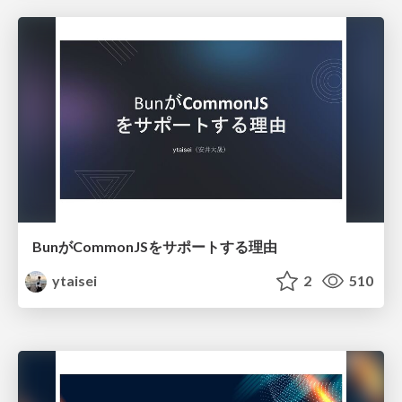
BunがCommonJSをサポートする理由
ytaisei
2
510