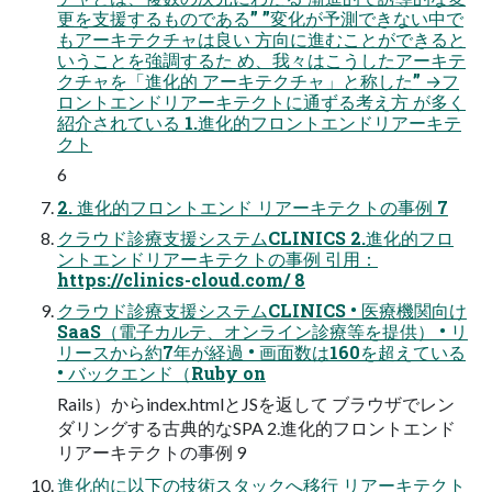
更を支援するものである” ”変化が予測できない中で
もアーキテクチャは良い 方向に進むことができると
いうことを強調するた め、我々はこうしたアーキテ
クチャを「進化的 アーキテクチャ」と称した” →フ
ロントエンドリアーキテクトに通ずる考え方 が多く
紹介されている 1.進化的フロントエンドリアーキテ
クト
6
2. 進化的フロントエンド リアーキテクトの事例 7
クラウド診療支援システムCLINICS 2.進化的フロ
ントエンドリアーキテクトの事例 引用：
https://clinics-cloud.com/ 8
クラウド診療支援システムCLINICS • 医療機関向け
SaaS（電子カルテ、オンライン診療等を提供） • リ
リースから約7年が経過 • 画面数は160を超えている
• バックエンド（Ruby on
Rails）からindex.htmlとJSを返して ブラウザでレン
ダリングする古典的なSPA 2.進化的フロントエンド
リアーキテクトの事例 9
進化的に以下の技術スタックへ移行 リアーキテクト