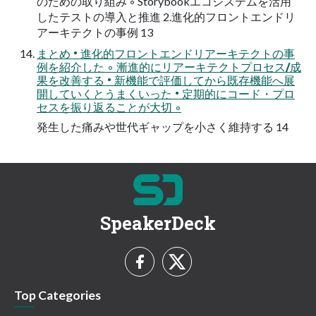
のための取り組み ◦ Storybookエコシステムを活用
したテストの導入と推進 2.進化的フロントエンドリ
アーキテクトの事例 13
まとめ • 進化的フロントエンドリアーキテクトの事
例を紹介した ◦ 漸進的にリアーキテクトプロセス/成
果を改善する • 新機能で評価してから既存機能へ展
開していくとうまくいった • 定期的にコード・プロ
セスを振り返ることが大切 ◦
発生した痛みや世代ギャップを小さく維持する 14
SpeakerDeck
Top Categories