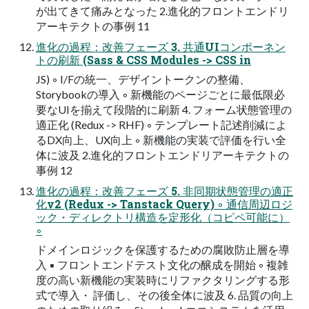
が出てきて痛みとなった 2.進化的フロントエンドリ
アーキテクトの事例 11
進化の過程：改善フェーズ 3. 共通UIコンポーネン
トの刷新 (Sass & CSS Modules -> CSS in
JS) ◦ I/Fの統一、デザイントークンの整備、
Storybookの導入 ◦ 新機能のページごとに最低限必
要なUIを揃えて段階的に刷新 4. フォーム状態管理の
適正化 (Redux -> RHF) ◦ テンプレート記述削減によ
るDX向上、UX向上 ◦ 新機能の実装で評価を行い全
体に波及 2.進化的フロントエンドリアーキテクトの
事例 12
進化の過程：改善フェーズ 5. 非同期状態管理の適正
化v2 (Redux -> Tanstack Query) ◦ 通信周辺ロジ
ック・ディレクトリ構造を定形化（コピペ可能に）
◦
ドメインロジックを保護するための腐敗防止層を導
入 ▪ フロントエンドテスト文化の醸成を開始 ◦ 複雑
度の高い新機能の実装時にリファクタリングする形
式で導入・ 評価し、その後全体に波及 6. 品質の向上