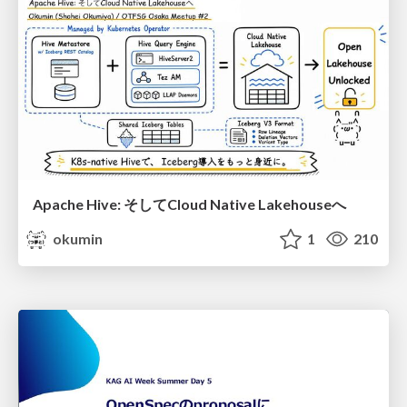
Apache Hive: そしてCloud Native Lakehouseへ
okumin
1
210