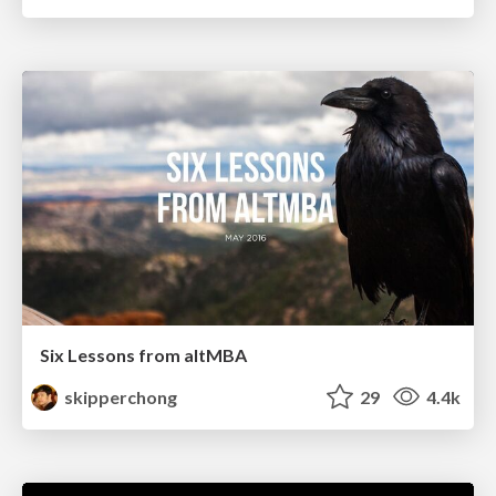
Six Lessons from altMBA
skipperchong
29
4.4k