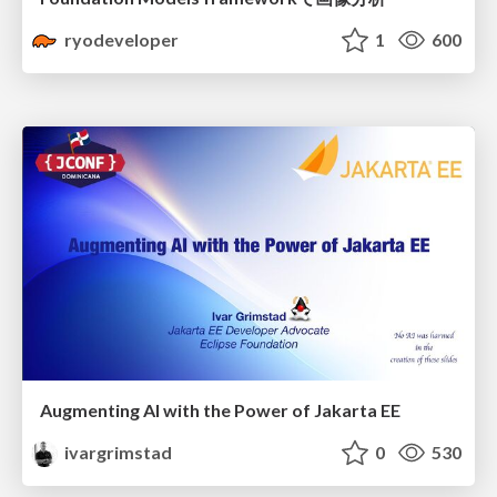
ryodeveloper
1
600
Augmenting AI with the Power of Jakarta EE
ivargrimstad
0
530