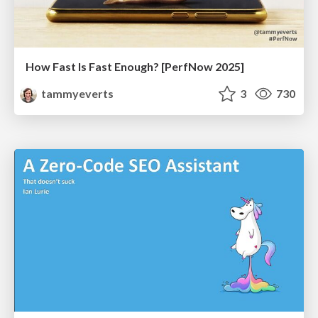
How Fast Is Fast Enough? [PerfNow 2025]
tammyeverts
3
730