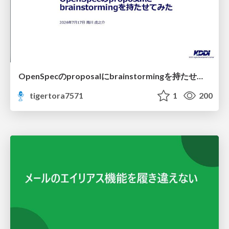
OpenSpecのproposalにbrainstormingを持たせてみた
tigertora7571
1
200