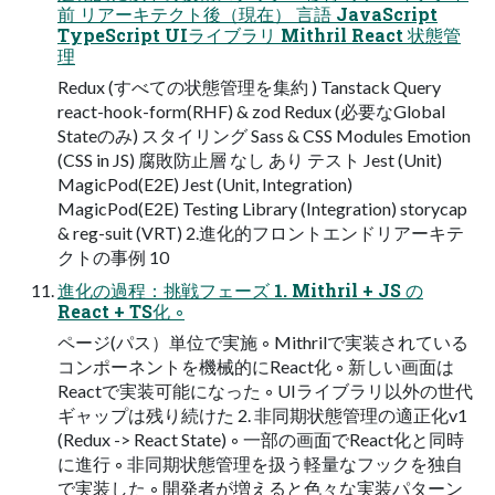
前 リアーキテクト後（現在） 言語 JavaScript
TypeScript UIライブラリ Mithril React 状態管
理
Redux (すべての状態管理を集約 ) Tanstack Query
react-hook-form(RHF) & zod Redux (必要なGlobal
Stateのみ) スタイリング Sass & CSS Modules Emotion
(CSS in JS) 腐敗防止層 なし あり テスト Jest (Unit)
MagicPod(E2E) Jest (Unit, Integration)
MagicPod(E2E) Testing Library (Integration) storycap
& reg-suit (VRT) 2.進化的フロントエンドリアーキテ
クトの事例 10
進化の過程：挑戦フェーズ 1. Mithril + JS の
React + TS化 ◦
ページ(パス）単位で実施 ◦ Mithrilで実装されている
コンポーネントを機械的にReact化 ◦ 新しい画面は
Reactで実装可能になった ◦ UIライブラリ以外の世代
ギャップは残り続けた 2. 非同期状態管理の適正化v1
(Redux -> React State) ◦ 一部の画面でReact化と同時
に進行 ◦ 非同期状態管理を扱う軽量なフックを独自
で実装した ◦ 開発者が増えると色々な実装パターン