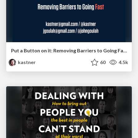
Put a Button on it: Removing Barriers to Going Fast.
kastner
60
4.5k