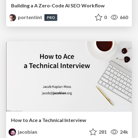
Building a A Zero-Code AI SEO Workflow
portentint
0
660
PRO
How to Ace a Technical Interview
jacobian
281
24k