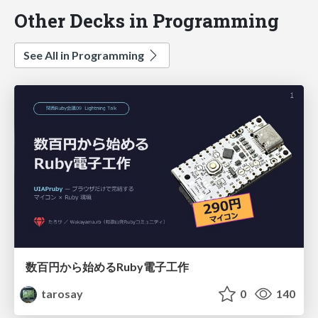
Other Decks in Programming
See All in Programming
数百円から始めるRuby電子工作
tarosay
0
140