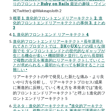
りのフロントとRuby on Rails 最近の趣味：ワイン
X(Twitter): @Wakeupsloth 2
概要 1. 進化的フロントエンドリアーキテクト 2. 進
化的フロントエンドリアーキテクトの事例 3. まとめ
3
1. 進化的フロントエンド リアーキテクト 4
進化的フロントエンドリアーキテクト • 長年運用さ
れてきたプロダクトでは、DXやUXなどの様々な側
面でモ ダンフロントエンドとの世代的なギャップが
生じる機会が多い • 機能開発と並行しながら長期戦
で複数の次元を漸進的にリアーキテ クトしていくこ
とが求められる ◦ 最初からすべてを解決することは
難しい •
リアーキテクトの中で発見した新たな痛み・より良
いやり方を分析 し、リアーキテクトプロセス/成果
に漸進的に反映していく考え方を 本発表では”進化
的フロントエンドリアーキテクト”と呼ぶ 1.進化的フ
ロントエンドリアーキテクト 5
元ネタ：進化的アーキテクチャ ”進化的アーキテク
チャとは、複数の次元にわたる 漸進的で誘導的な変