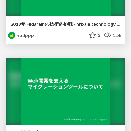
2019年 HRBrainの技術的挑戦 / hrbain technology challenge 2019
yudppp
3
1.5k