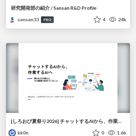
研究開発部の紹介 / Sansan R&D Profile
sansan33
4
24k
PRO
[しろおび夏祭り2026] チャットするAIから、作業するAIへ - 使われ方の変化と、その裏側で起きていること
kk0n
0
1.6k