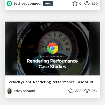
techseoconnect
0
350
PRO
VelocityConf: Rendering Performance Case Studies
addyosmani
333
25k