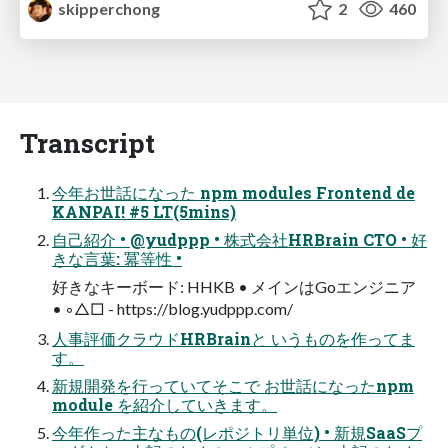
skipperchong
2
460
Transcript
今年お世話になった npm modules Frontend de
KANPAI! #5 LT(5mins)
⾃⼰紹介 • @yudppp • 株式会社HRBrain CTO • 好
きな⾔葉: 冪等性 •
好きなキーボード: HHKB • メインはGoエンジニア
• ◦△□ - https://blog.yudppp.com/
⼈事評価クラウドHRBrainと いうものを作ってま
す。
新規開発を⾏っていてそこで お世話になったnpm
module を紹介していきます。
今年作った主なもの(レポジトリ単位) • 新規SaaSプ