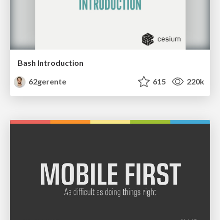
Bash Introduction
62gerente
615
220k