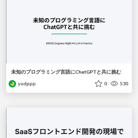
未知のプログラミング言語にChatGPTと共に挑む
yudppp
0
530