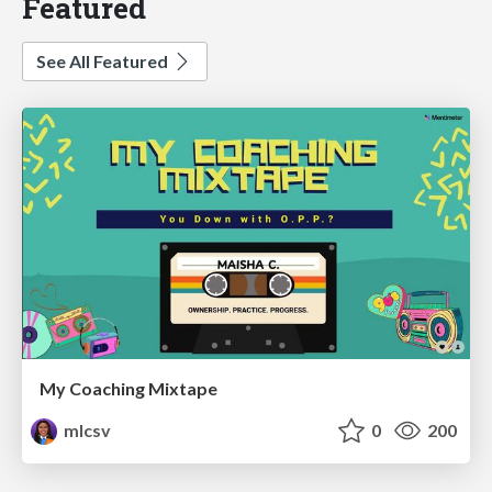
Featured
See All Featured
My Coaching Mixtape
mlcsv
0
200