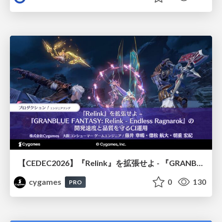
【CEDEC2026】『Relink』を拡張せよ - 『GRANBLUE FANTASY: Relink - Endless Ragnarok』の開発速度と品質を守るCI運用
cygames
0
130
PRO