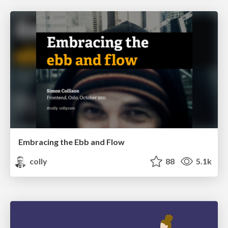
Embracing the Ebb and Flow
colly
88
5.1k