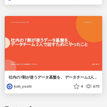
社内の7割が使うデータ基盤を、 データチーム2人で回すためにやったこと
koh_yoshi
4
670