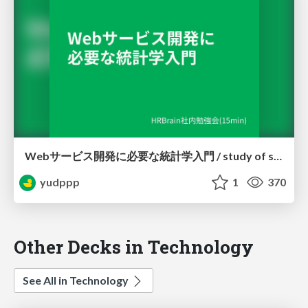
Webサービス開発に必要な統計学入門 / study of statistics for web developers
yudppp
1
370
Other Decks in Technology
See All in Technology