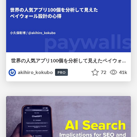
世界の人気アプリ100個を分析して見えたペイウォール設計の心得
akihiro_kokubo
72
41k
PRO