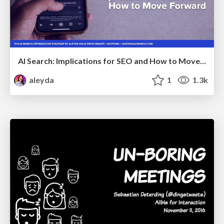
AI Search: Implications for SEO and How to Move Forward - #ShenzhenSEOConference
aleyda
1
1.3k