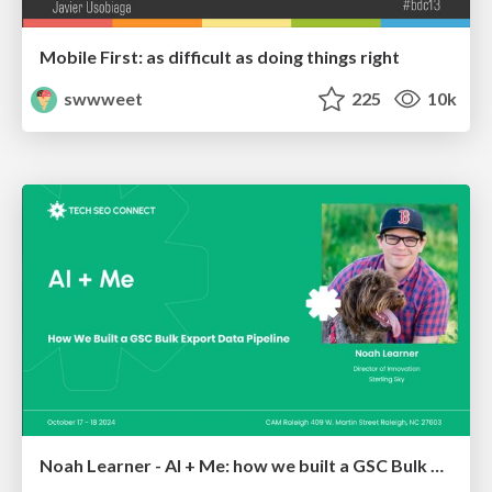
Mobile First: as difficult as doing things right
swwweet
225
10k
Noah Learner - AI + Me: how we built a GSC Bulk Export data pipeline