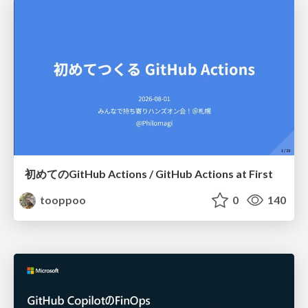
初めてのGitHub Actions / GitHub Actions at First
tooppoo
0
140