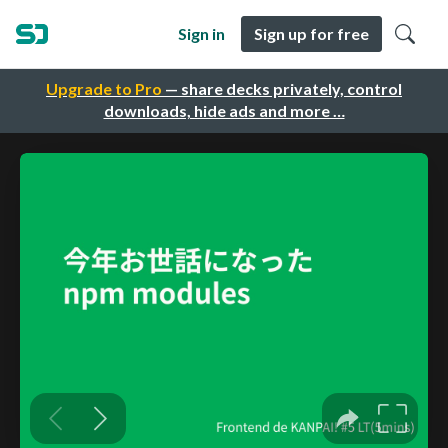
Sign in
Sign up for free
Upgrade to Pro
— share decks privately, control
downloads, hide ads and more …