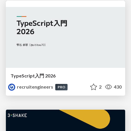
TypeScript入門 2026
recruitengineers
2
430
PRO