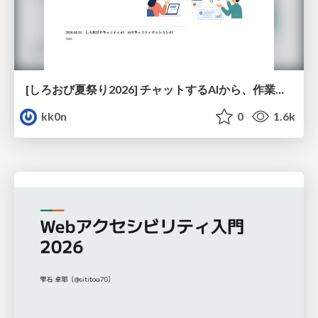
[しろおび夏祭り2026] チャットするAIから、作業するAIへ - 使われ方の変化と、その裏側で起きていること
kk0n
0
1.6k