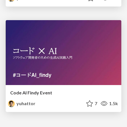
Code AI Findy Event
yuhattor
7
1.5k