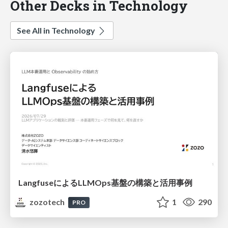
Other Decks in Technology
See All in Technology
LangfuseによるLLMOps基盤の構築と活用事例
zozotech
1
290
PRO