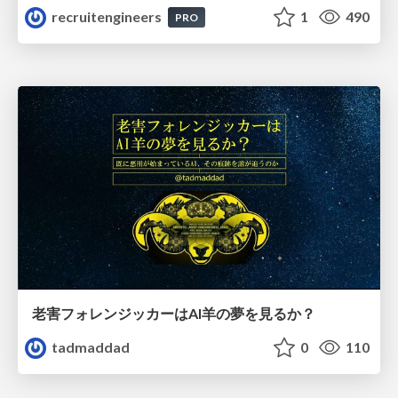
recruitengineers
1
490
PRO
老害フォレンジッカーはAI羊の夢を見るか？
tadmaddad
0
110