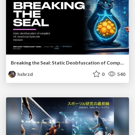
Breaking the Seal: Static Deobfuscation of Compiled V8 JavaScript Bytecode Malware
hshrzd
0
540