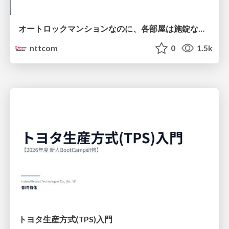
オートロックマンションなのに、各部屋は施錠なし！？ 攻撃者が組織内ネットワークで大暴れする理由 / The Front Door Is Locked, but the Rooms Are Wide Open: Why Attackers Move Freely Inside Enterprise Networks
nttcom
0
1.5k
トヨタ⽣産⽅式(TPS)⼊⾨