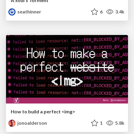
A Soul's Torment
seathinner
6
3.4k
How to build a perfect <img>
jonoalderson
1
5.8k