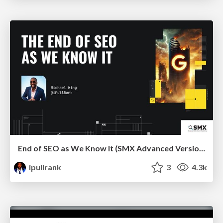
End of SEO as We Know It (SMX Advanced Version)
ipullrank
3
4.3k