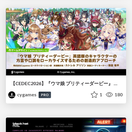
【CEDEC2026】『ウマ娘 プリティーダービー』 英語版のキャラクターの方言や口調をローカライズするための創造的アプローチ
cygames
1
180
PRO