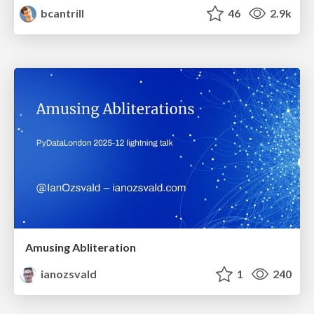
bcantrill
46
2.9k
Amusing Abliteration
ianozsvald
1
240