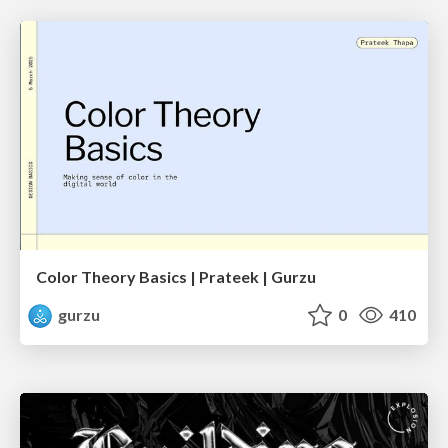
Color Theory Basics | Prateek | Gurzu
gurzu
0
410