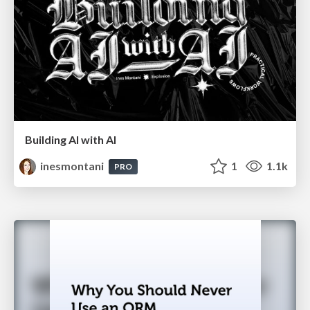
Building AI with AI
inesmontani
1
1.1k
PRO