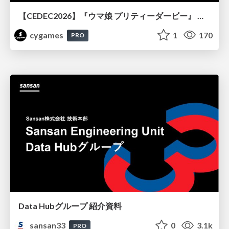
【CEDEC2026】『ウマ娘 プリティーダービー』 英語版のキャラクターの方言や口調をローカライズするための創造的アプローチ
cygames
1
170
PRO
Data Hubグループ 紹介資料
sansan33
0
3.1k
PRO