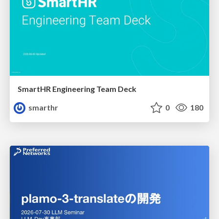
SmartHR Engineering Team Deck
smarthr
0
180