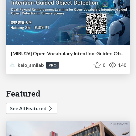
[MIRU26] Open-Vocabulary Intention-Guided Object Detection in Diverse Scenes
keio_smilab
0
140
PRO
Featured
See All Featured