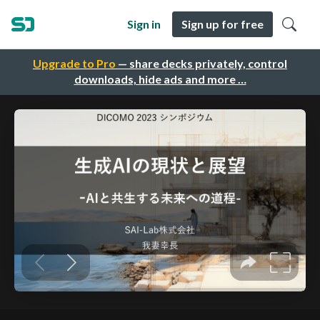
Sign in
Sign up for free
Upgrade to Pro
— share decks privately, control
downloads, hide ads and more …