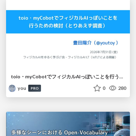
toio・myCobotでフィジカルAIっぽいことを行うための検討（とりあえず調査） / フィジカルAI LT（IoTLTによる開催）
you
0
280
PRO