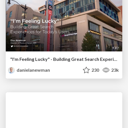
"I'm Feeling Lucky" - Building Great Search Experiences for Today's Users (#IAC19)
danielanewman
230
23k