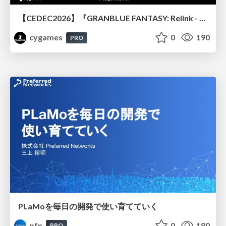
【CEDEC2026】『GRANBLUE FANTASY: Relink - Endless Ragnarok』のバトル制作事例 ～最高のキャラゲーを目指して～
cygames
0
190
PRO
PLaMoを毎日の開発で使い育てていく
pfn
0
180
PRO