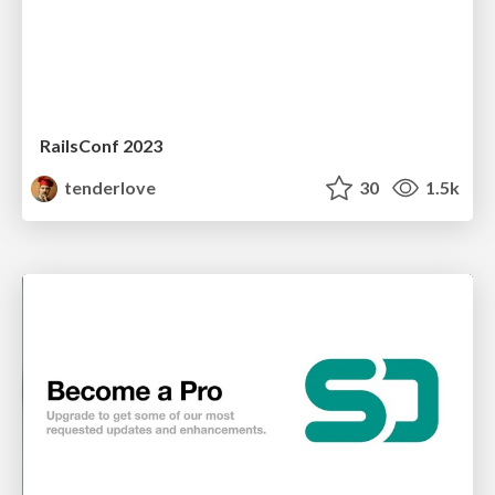
RailsConf 2023
tenderlove
30
1.5k