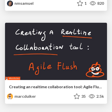
nmsamuel
1
820
Creating an realtime collaboration tool: Agile Flush - .NET Oxford
marcduiker
35
2.5k