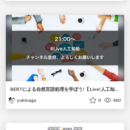
BERTによる自然言語処理を学ぼう!【 Live!人工知能 #26】 #Live人工知能
yukinaga
0
460