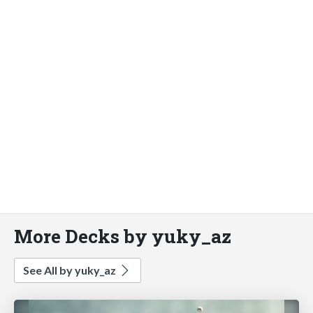
More Decks by yuky_az
See All by yuky_az