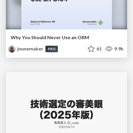
Why You Should Never Use an ORM
jnunemaker
61
9.9k
PRO