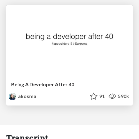
Being A Developer After 40
akosma
91
590k
Transcript