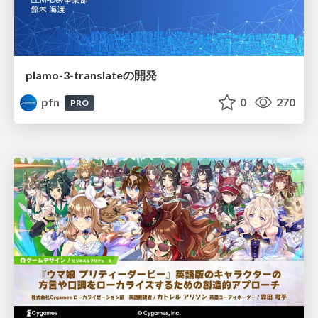
plamo-3-translateの開発
pfn
0
270
PRO