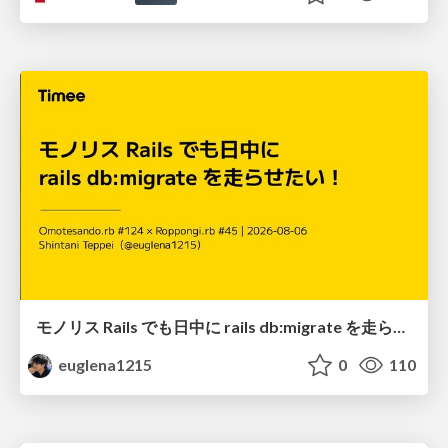
モノリス Rails でも日中に rails db:migrate を走らせたい！ / Daytime rails db:migrate on Monolithic Rails!
euglena1215
0
110