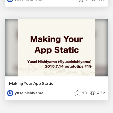
Making Your App Static
yuseinishiyama
13
4.5k