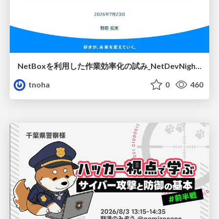
NetBoxを利用した作業効率化の試み_NetDevNight4
tnoha
0
460