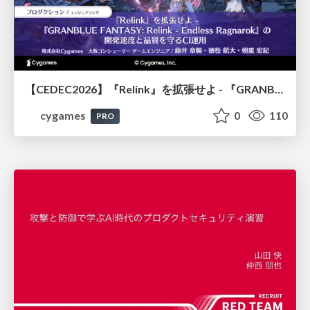
【CEDEC2026】『Relink』を拡張せよ - 『GRANBLUE FANTASY: Relink - Endless Ragnarok』の開発速度と品質を守るCI運用
cygames
0
110
PRO