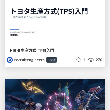
トヨタ⽣産⽅式(TPS)⼊⾨
recruitengineers
1
270
PRO