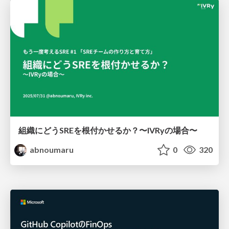
組織にどうSREを根付かせるか？〜IVRyの場合〜
abnoumaru
0
320