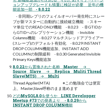
ョンアップグレードも慎重に検証が必要 近年の機
能追加一部 - 8.0.22
- 非同期レプリのフェイルオーバー発生時にスレー
ブが新マスターに自動的に接続確立機能 - スキー
マ単位でのREAD ONLY機能 - 8.0.23 - 非GTIDか
らGTIDへのレプリケーション機能 - Invisible
Columns機能 - 8.0.27 マルチスレッドアプライアー
(スレーブ)のデフォルト有効化 - 8.0.29 INSTANT
DROP COLUMN機能追加、INSTANT ADD
COLUMNの制限緩和 - 8.0.30 Generated Invisible
Primary Keys機能追加
8.0.22から置換された名称 Master →
Source Slave → Replica Muliti Thread
Slave(MTS) → Multi
Thread Applier(MTA) ※この勉強会では便宜
上、Master,Slave呼称のまま進めます
どのMySQL8.0を使うか LINE Developper
Meetup #73での発表より - 8.0.29から
INSTANT DROP COLUMN機能