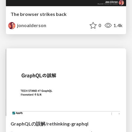
The browser strikes back
jonoalderson
0
1.4k
GraphQLの誤解/rethinking-graphql