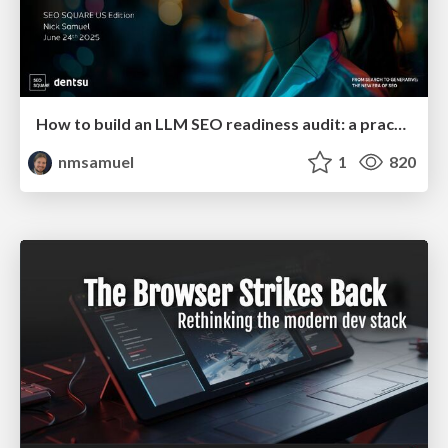
How to build an LLM SEO readiness audit: a practical framework
nmsamuel
1
820