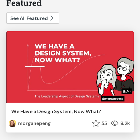
Featured
See All Featured
We Have a Design System, Now What?
morganepeng
55
8.2k