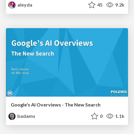
aleyda
45
9.2k
Google's AI Overviews - The New Search
badams
0
1.1k