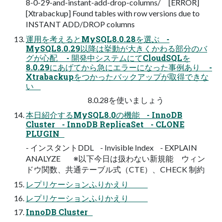
8-0-29-and-instant-add-drop-columns/ [ERROR]
[Xtrabackup] Found tables with row versions due to
INSTANT ADD/DROP columns
運用を考えるとMySQL8.0.28を選ぶ -
MySQL8.0.29以降は挙動が大きくかわる部分のバ
グが心配 - 開発中システムにてCloudSQLを
8.0.29にあげてから急にエラーになった事例あり -
Xtrabackupをつかったバックアップが取得できな
い
8.0.28を使いましょう
本日紹介するMySQL8.0の機能 - InnoDB
Cluster - InnoDB ReplicaSet - CLONE
PLUGIN
- インスタントDDL - Invisible Index - EXPLAIN
ANALYZE ※以下今日は扱わない新規能 ウィン
ドウ関数、共通テーブル式（CTE）、CHECK 制約
レプリケーションふりかえり
レプリケーションふりかえり
InnoDB Cluster