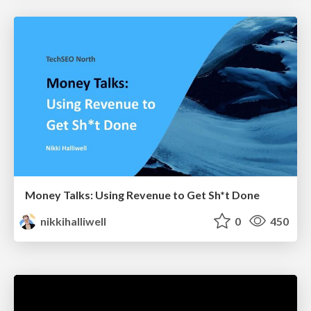
Money Talks: Using Revenue to Get Sh*t Done
nikkihalliwell
0
450