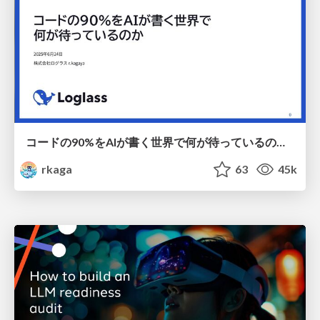
コードの90%をAIが書く世界で何が待っているのか / What awaits us in a world where 90% of the code is written by AI
rkaga
63
45k