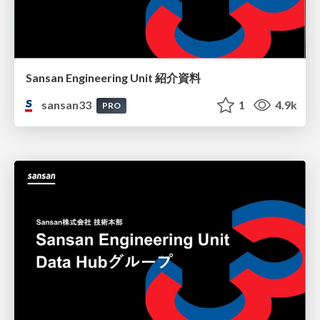
Sansan Engineering Unit 紹介資料
sansan33
1
4.9k
PRO