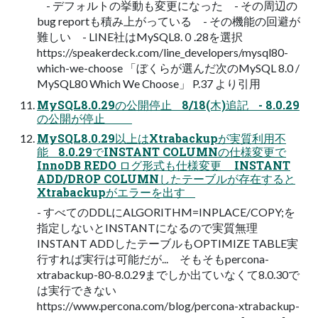
- デフォルトの挙動も変更になった - その周辺の
bug reportも積み上がっている - その機能の回避が
難しい - LINE社はMySQL8.０.28を選択
https://speakerdeck.com/line_developers/mysql80-
which-we-choose 「ぼくらが選んだ次のMySQL 8.0 /
MySQL80 Which We Choose」 P.37 より引用
MySQL8.0.29の公開停止 8/18(木)追記 - 8.0.29
の公開が停止
MySQL8.0.29以上はXtrabackupが実質利用不
能 8.0.29でINSTANT COLUMNの仕様変更で
InnoDB REDO ログ形式も仕様変更 INSTANT
ADD/DROP COLUMNしたテーブルが存在すると
Xtrabackupがエラーを出す
- すべてのDDLにALGORITHM=INPLACE/COPY;を
指定しないとINSTANTになるので実質無理
INSTANT ADDしたテーブルもOPTIMIZE TABLE実
行すれば実行は可能だが... そもそもpercona-
xtrabackup-80-8.0.29までしか出ていなくて8.0.30で
は実行できない
https://www.percona.com/blog/percona-xtrabackup-