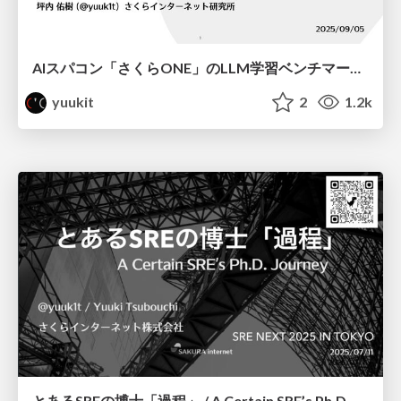
AIスパコン「さくらONE」のLLM学習ベンチマークによる性能評価 / SAKURAONE LLM Training Benchmarking
yuukit
2
1.2k
とあるSREの博士「過程」 / A Certain SRE’s Ph.D. Journey