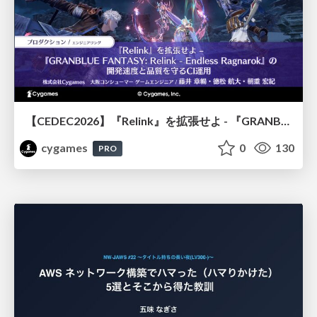
【CEDEC2026】『Relink』を拡張せよ - 『GRANBLUE FANTASY: Relink - Endless Ragnarok』の開発速度と品質を守るCI運用
cygames
0
130
PRO