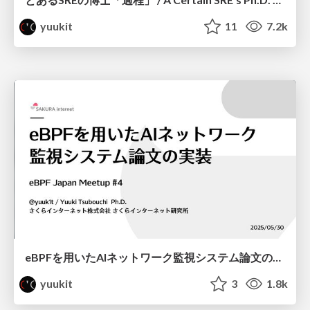
yuukit
11
7.2k
eBPFを用いたAIネットワーク監視システム論文の実装 / eBPF Japan Meetup #4
yuukit
3
1.8k