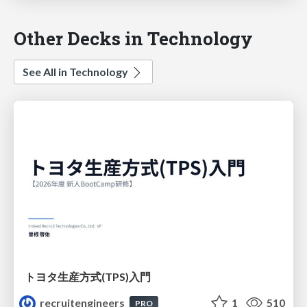
Other Decks in Technology
See All in Technology
トヨタ⽣産⽅式(TPS)⼊⾨
recruitengineers
1
510
PRO