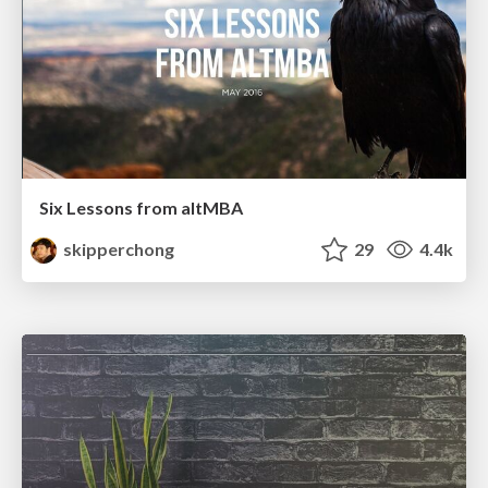
Six Lessons from altMBA
skipperchong
29
4.4k