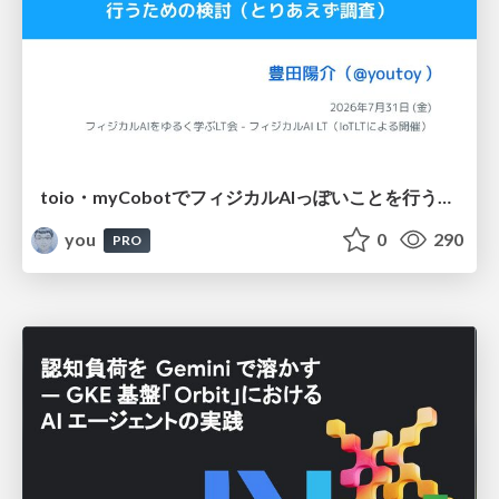
toio・myCobotでフィジカルAIっぽいことを行うための検討（とりあえず調査） / フィジカルAI LT（IoTLTによる開催）
you
0
290
PRO