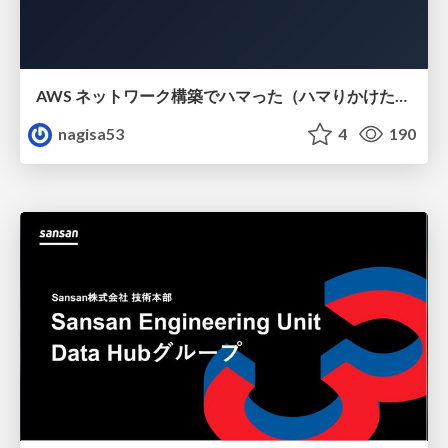
AWS ネットワーク構築でハマった（ハマりかけた） 5選とそこから得た教訓
nagisa53
4
190