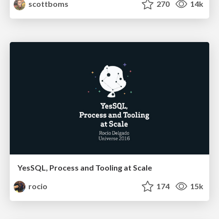
scottboms
270
14k
YesSQL, Process and Tooling at Scale
rocio
174
15k