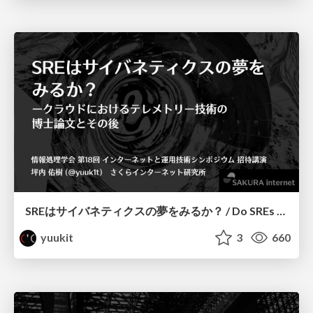
SREはサイバネティクスの夢をみるか？ / Do SREs Dream of Cybernetics?
yuukit
3
660