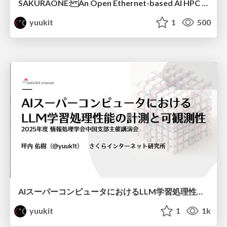
SAKURAONE: An Open Ethernet-based AI HPC System And Its Observed Workload Dynamics in a Single-Tenant LLM Development Environment
yuukit
1
500
AIスーパーコンピュータにおけるLLM学習処理性能の計測と可観測性 / AI Supercomputer LLM Benchmarking and Observability
yuukit
1
1k