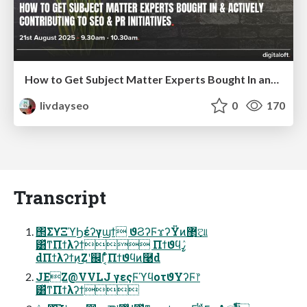
How to Get Subject Matter Experts Bought In and Actively Contributing to SEO & PR Initiatives.
livdayseo
0
170
Transcript
΢ΣϒΞϓϦέʔγϣϯ ϑϨʔϜϫʔΫͷ޲͜͏ଆ
͸ͯͳΠϯλʔϯ Πϯϑϥߨٛ
dΠϯλʔϯͷ͜Ζʹ஌Γ͔ͨͬͨΠϯϑϥͷ࿩d
JEZ@VVLJ γεςϜϓϥοτϑΥʔϜ෦
͸ͯͳΠϯλʔϯ