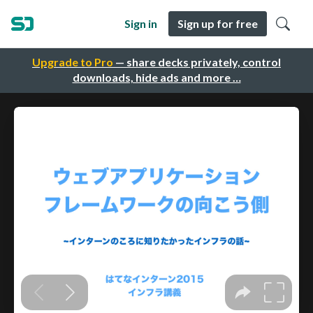
Sign in
Sign up for free
Upgrade to Pro
— share decks privately, control
downloads, hide ads and more …