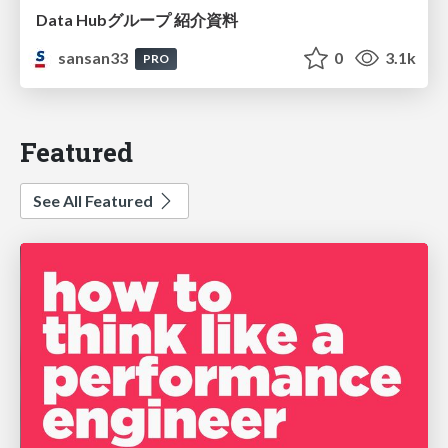
Data Hubグループ 紹介資料
sansan33
0
3.1k
PRO
Featured
See All Featured