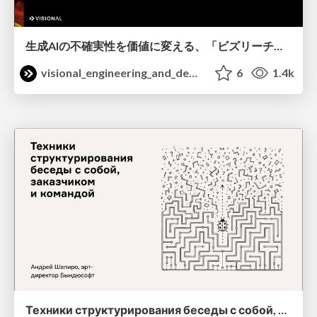
生成AIの不確実性を価値に変える、「ビズリーチ」の体験設計 / KNOTS2026
visional_engineering_and_design
6
1.4k
Техники структурирования беседы с собой, заказчиком и командо