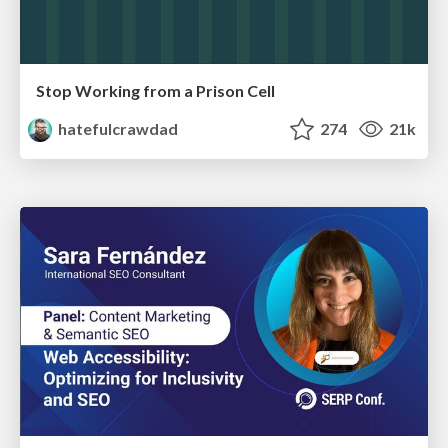
Stop Working from a Prison Cell
hatefulcrawdad
274
21k