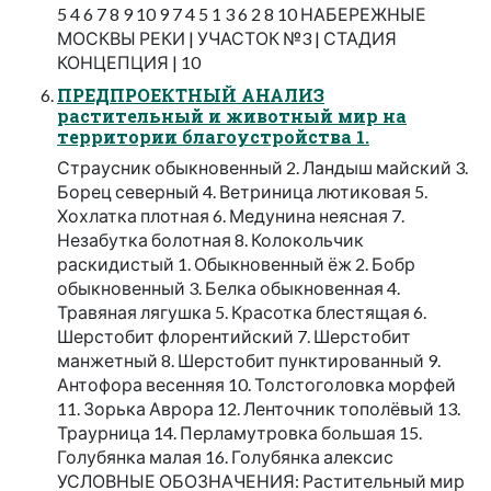
5 4 6 7 8 9 10 9 7 4 5 1 3 6 2 8 10 НАБЕРЕЖНЫЕ
МОСКВЫ РЕКИ | УЧАСТОК №3 | СТАДИЯ
КОНЦЕПЦИЯ | 10
ПРЕДПРОЕКТНЫЙ АНАЛИЗ
растительный и животный мир на
территории благоустройства 1.
Страусник обыкновенный 2. Ландыш майский 3.
Борец северный 4. Ветриница лютиковая 5.
Хохлатка плотная 6. Медунина неясная 7.
Незабутка болотная 8. Колокольчик
раскидистый 1. Обыкновенный ёж 2. Бобр
обыкновенный 3. Белка обыкновенная 4.
Травяная лягушка 5. Красотка блестящая 6.
Шерстобит флорентийский 7. Шерстобит
манжетный 8. Шерстобит пунктированный 9.
Антофора весенняя 10. Толстоголовка морфей
11. Зорька Аврора 12. Ленточник тополёвый 13.
Траурница 14. Перламутровка большая 15.
Голубянка малая 16. Голубянка алексис
УСЛОВНЫЕ ОБОЗНАЧЕНИЯ: Растительный мир