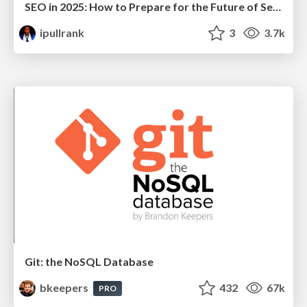
SEO in 2025: How to Prepare for the Future of Search
ipullrank
3
3.7k
Git: the NoSQL Database
bkeepers
432
67k
PRO