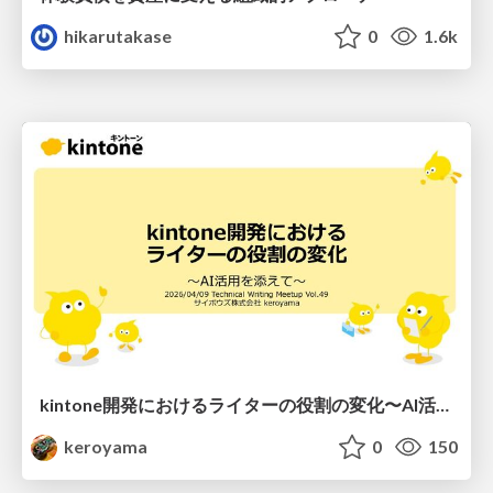
hikarutakase
0
1.6k
kintone開発における​ライターの役割の変化​〜AI活用を添えて〜 / Changes in the Role of Writers in Kintone Development
keroyama
0
150