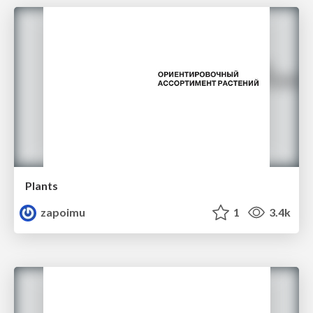
Plants
zapoimu
1
3.4k