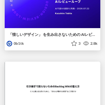
「惜しいデザイン」 を生み出さないための AIレビューループ
0b1tk
3
2.8k