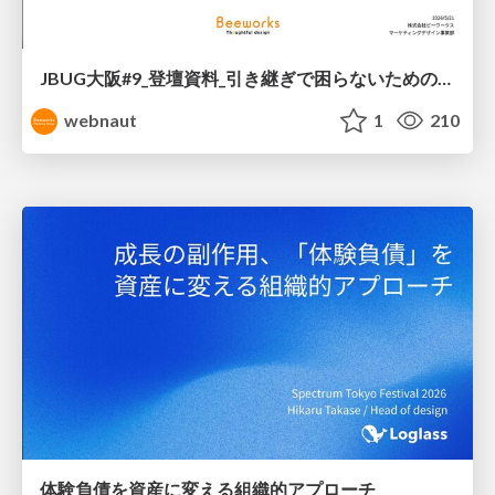
JBUG大阪#9_登壇資料_引き継ぎで困らないためのBacklogWikiの整え方_ミスと属人化を防ぐために、 “次の人が動ける状態”をどう残すか
webnaut
1
210
体験負債を資産に変える組織的アプローチ