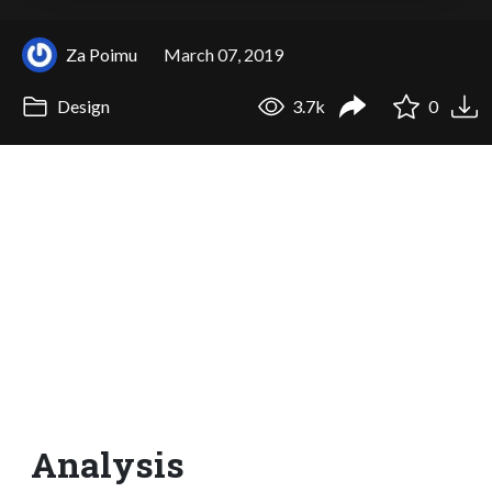
Za Poimu
March 07, 2019
Design
3.7k
0
Analysis