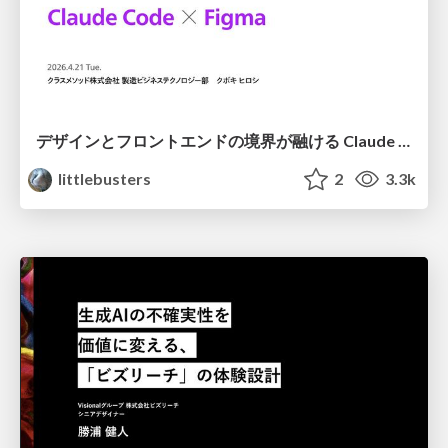
デザインとフロントエンドの境界が融ける Claude Code × Figma
littlebusters
2
3.3k