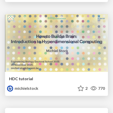
HDC tutorial
michielstock
2
770