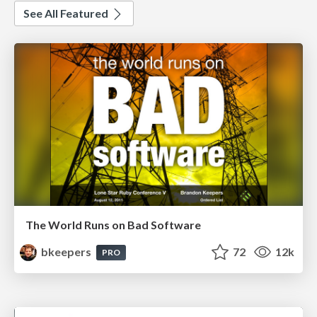
See All Featured
The World Runs on Bad Software
bkeepers
72
12k
PRO