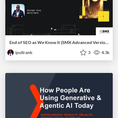
End of SEO as We Know It (SMX Advanced Version)
ipullrank
3
4.3k