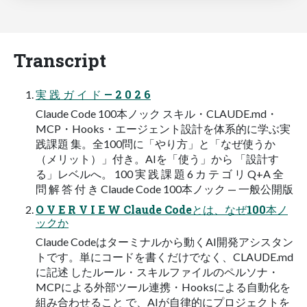
Transcript
実 践 ガ イ ド — 2 0 2 6
Claude Code 100本ノック スキル・CLAUDE.md・
MCP・Hooks・エージェント設計を体系的に学ぶ実
践課題 集。全100問に「やり方」と「なぜ使うか
（メリット）」付き。AIを「使う」から 「設計す
る」レベルへ。 100 実 践 課 題 6 カ テ ゴ リ Q+A 全
問 解 答 付 き Claude Code 100本ノック — 一般公開版
O V E R V I E W Claude Codeとは、なぜ100本ノ
ックか
Claude Codeはターミナルから動くAI開発アシスタン
トです。単にコードを書くだけでなく、CLAUDE.md
に記述 したルール・スキルファイルのペルソナ・
MCPによる外部ツール連携・Hooksによる自動化を
組み合わせること で、AIが自律的にプロジェクトを