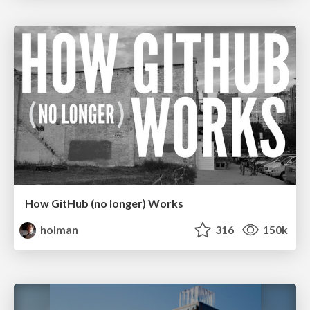
How GitHub (no longer) Works
holman
316
150k