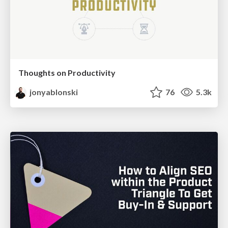
Thoughts on Productivity
jonyablonski
76
5.3k