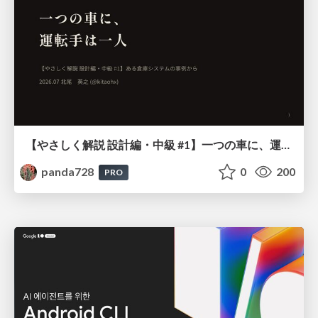
【やさしく解説 設計編・中級 #1】一つの車に、運転手は一人 ～ある倉庫システムの事例から～
panda728
0
200
PRO