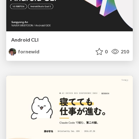
Android CLI
fornewid
0
210