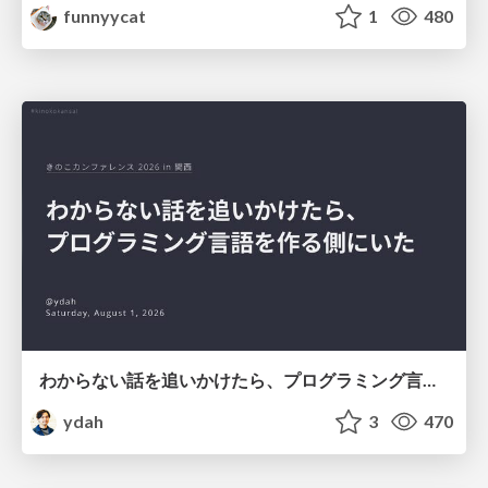
funnyycat
1
480
わからない話を追いかけたら、プログラミング言語を作る側にいた
ydah
3
470