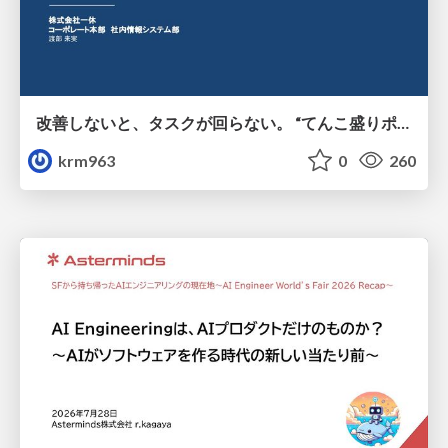
改善しないと、タスクが回らない。 “てんこ盛りポジション” を引き継いだ情シスの、入社3ヶ月の業務改善録
krm963
0
260