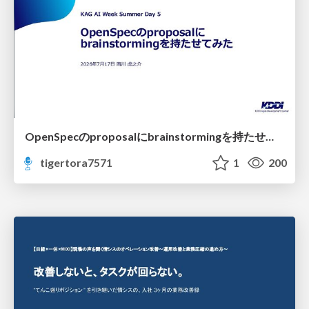
OpenSpecのproposalにbrainstormingを持たせてみた
tigertora7571
1
200