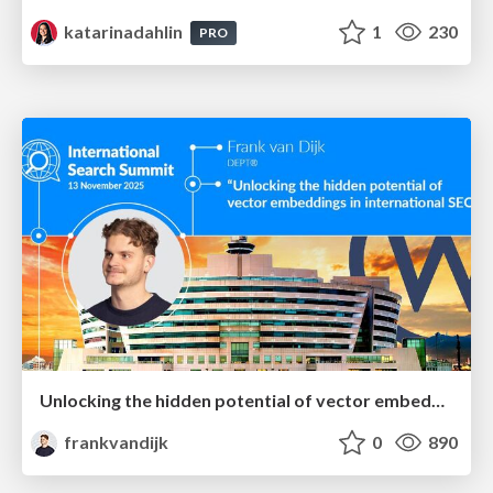
katarinadahlin
1
230
PRO
Unlocking the hidden potential of vector embeddings in international SEO
frankvandijk
0
890