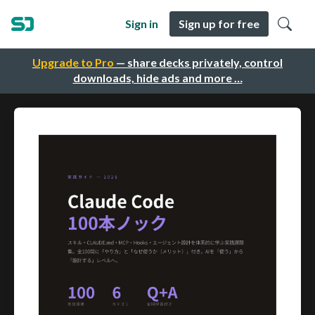
Sign in
Sign up for free
Upgrade to Pro
— share decks privately, control
downloads, hide ads and more …