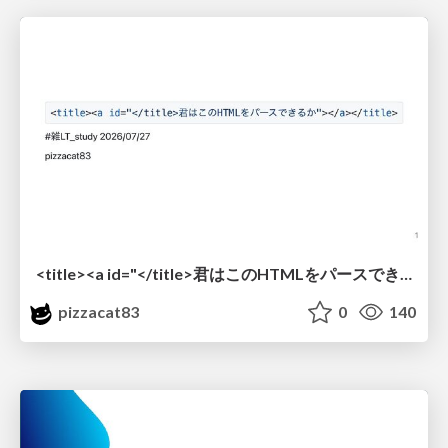
<title><a id="</title>君はこのHTMLをパースできるか"></a></title> #雑LT_study
pizzacat83
0
140