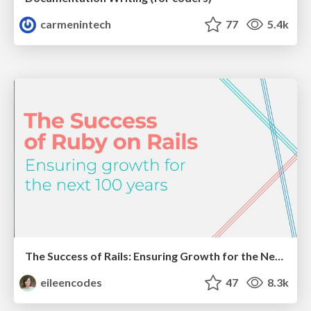
carmenintech
77
5.4k
The Success of Rails: Ensuring Growth for the Next 100 Years
eileencodes
47
8.3k