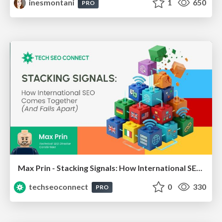
inesmontani
1
650
PRO
Max Prin - Stacking Signals: How International SEO Comes Together (And Falls Apart)
techseoconnect
0
330
PRO