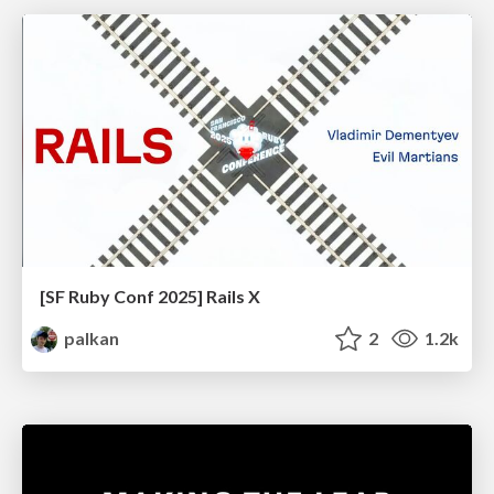
[SF Ruby Conf 2025] Rails X
palkan
2
1.2k