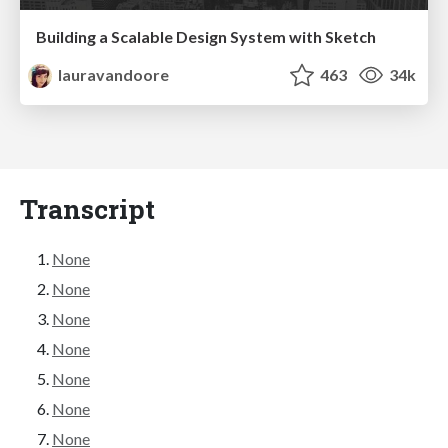
Building a Scalable Design System with Sketch
lauravandoore
463
34k
Transcript
None
None
None
None
None
None
None