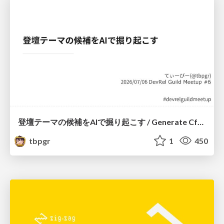
登壇テーマの候補をAIで掘り起こす / Generate CfP Ideas via-AI
tbpgr
1
450