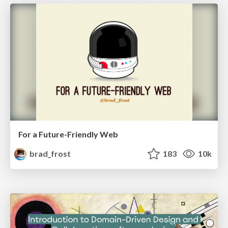
For a Future-Friendly Web
brad_frost
183
10k