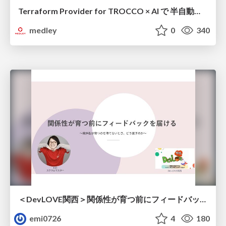
Terraform Provider for TROCCO × AI で 半自動化する複数プロダクトの連携運用 / Semi-Automating Multi-Product Data Integration Ops with the Terraform Provider for TROCCO × AI
medley
0
340
＜DevLOVE関西＞関係性が育つ前にフィードバックを届ける ～関係性が育つのを待てないとき、どう渡すのか～
emi0726
4
180