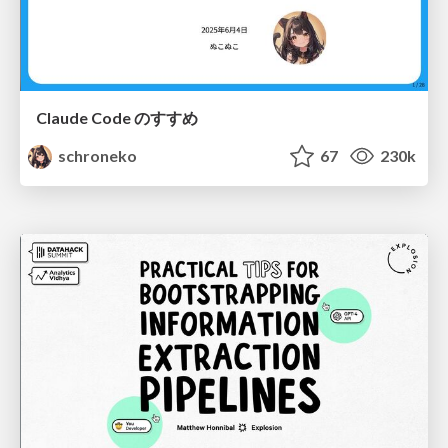
Claude Code のすすめ
schroneko
67
230k