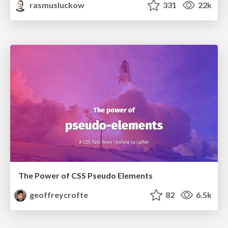
rasmusluckow
331
22k
The Power of CSS Pseudo Elements
geoffreycrofte
82
6.5k