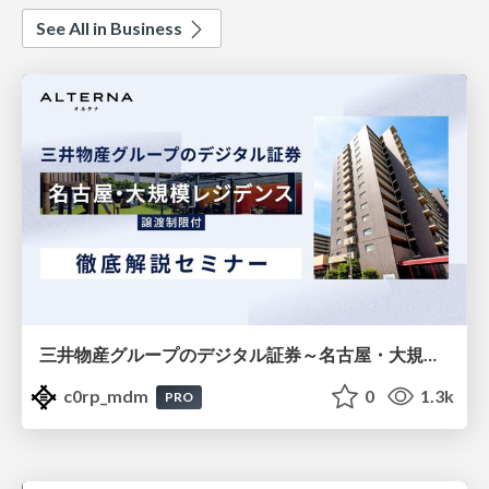
See All in Business
三井物産グループのデジタル証券～名古屋・大規模レジデンス～徹底解説セミナー
c0rp_mdm
0
1.3k
PRO