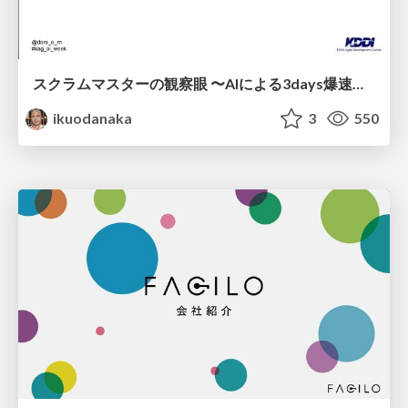
スクラムマスターの観察眼 〜AIによる3days爆速キャッチアップと次の一手〜/The Scrum Master's Insight: Lightning-Fast 3-Day Catch-Up with AI and the Next Move
ikuodanaka
3
550