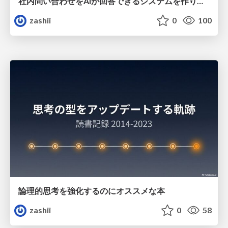
社内問い合わせをAIが回答できるシステムを作りました
zashii
0
100
論理的思考を強化するのにオススメな本
zashii
0
58