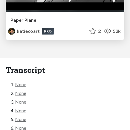
Paper Plane
katiecoart
2
52k
PRO
Transcript
None
None
None
None
None
None