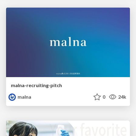
malna-recruiting-pitch
malna
0
24k