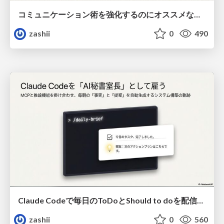
コミュニケーション術を強化するのにオススメな本９冊
zashii
0
490
Claude Codeで毎日のToDoとShould to doを配信させる方法
zashii
0
560