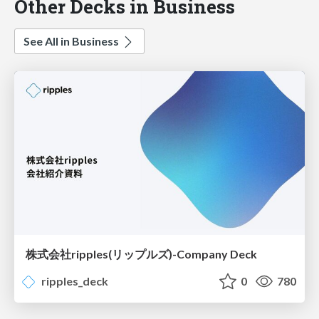
Other Decks in Business
See All in Business
株式会社ripples(リップルズ)-Company Deck
ripples_deck
0
780