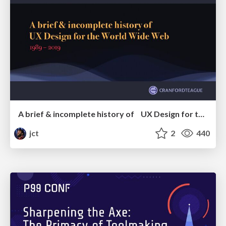
A brief & incomplete history of UX Design for the World Wide Web: 1989–2019
jct
2
440