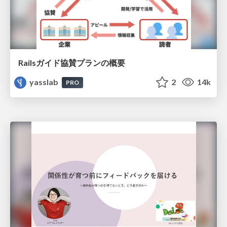
Railsガイド協賛プランの概要
yasslab
2
14k
PRO