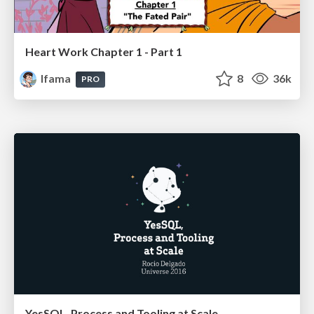
Heart Work Chapter 1 - Part 1
lfama
8
36k
PRO
YesSQL, Process and Tooling at Scale