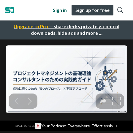
Sign in
Sign up for free
Upgrade to Pro
— share decks privately, control
downloads, hide ads and more …
·
Your Podcast. Everywhere. Effortlessly.
→
SPONSORED