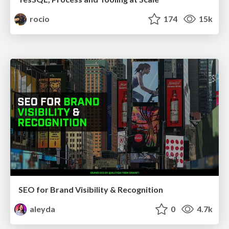
rocio
174
15k
SEO for Brand Visibility & Recognition
aleyda
0
4.7k