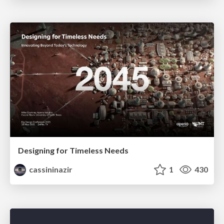
Designing for Timeless Needs
cassininazir
1
430