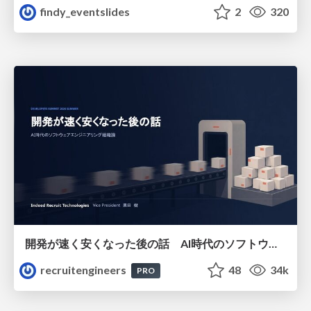
findy_eventslides
2
320
開発が速く安くなった後の話 AI時代のソフトウェアエンジニアリング組織論 #devsumi
recruitengineers
48
34k
PRO