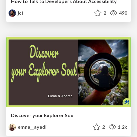
How to Talk to Developers About Accessibility
jct
2
490
Discover your Explorer Soul
emna__ayadi
2
1.2k