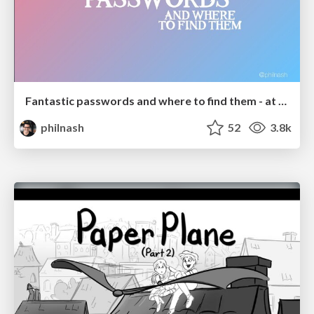
Fantastic passwords and where to find them - at NoRuKo
philnash
52
3.8k