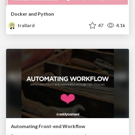
Docker and Python
trallard
47
4.1k
Automating Front-end Workflow