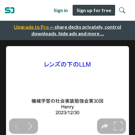
Sign in
Sign up for free
Upgrade to Pro
— share decks privately, control
downloads, hide ads and more …