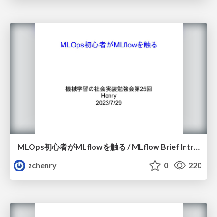
MLOps初心者がMLflowを触る / MLflow Brief Introduction
zchenry
0
220