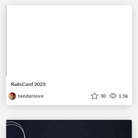
RailsConf 2023
tenderlove
30
1.5k