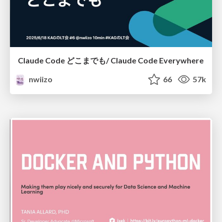
Claude Code どこまでも/ Claude Code Everywhere
nwiizo
66
57k