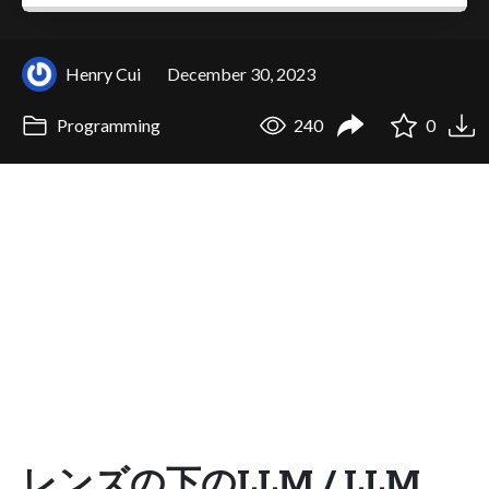
Henry Cui
December 30, 2023
Programming
240
0
レンズの下のLLM / LLM