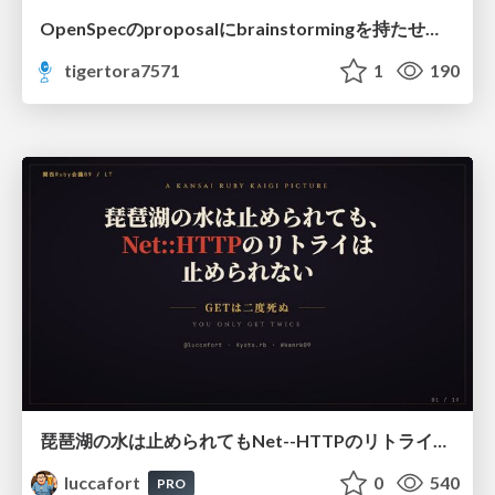
OpenSpecのproposalにbrainstormingを持たせてみた
tigertora7571
1
190
琵琶湖の水は止められてもNet--HTTPのリトライは止められない / You might be able to stop the water flow of Lake Biwa but you can't stop Net::HTTP retries
luccafort
0
540
PRO