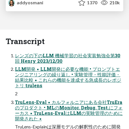
addyosmani
1370
210k
Transcript
レンズの下のLLM 機械学習の社会実装勉強会第30
回 Henry 2023/12/30
LLM開発 ▪ LLM開発に必要な機能 • プロンプトエ
ンジニアリングの繰り返し • 実験管理・性能評価・
結果比較 ▪ これらの機能を達成する急成長のレポジ
トリ trulens
2
TruLens-Eval ▪ カルフォルニアにある会社TruEra
のプロダクト • MLのMonitor. Debug. Test.にフォ
ーカス ▪ TruLens-EvalはLLMの実験管理のために
開発された ▪
TruLens-Explainは深層モデルの解釈性のために開発