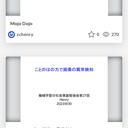
Mojo Dojo
zchenry
0
270