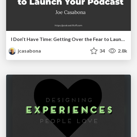
I Don’t Have Time: Getting Over the Fear to Launch Your Podcast
jcasabona
34
2.8k