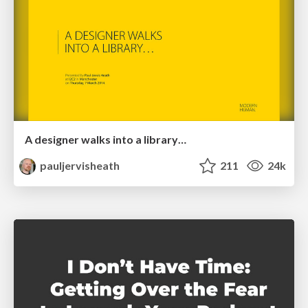
A designer walks into a library…
pauljervisheath
211
24k