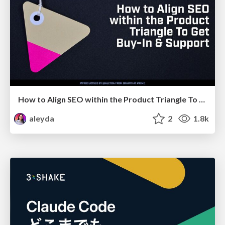
How to Align SEO within the Product Triangle To Get Buy-In & Support - #RIMC
aleyda
2
1.8k