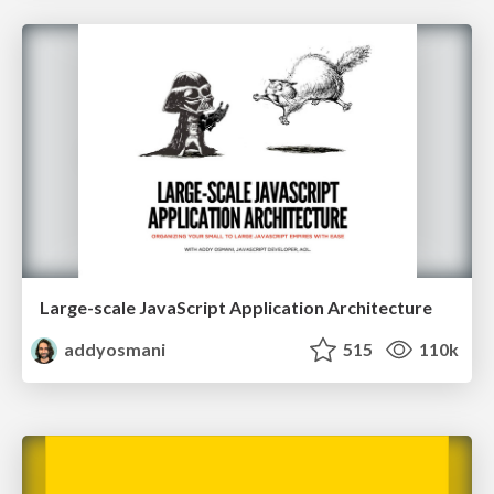
Large-scale JavaScript Application Architecture
addyosmani
515
110k