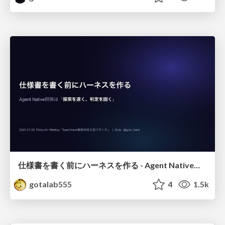
仕様書を書く前にハーネスを作る - Agent Native開発は「探索を速く、判定を固く」
gotalab555
4
1.5k