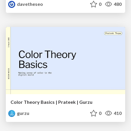
davetheseo
0
480
Color Theory Basics | Prateek | Gurzu
gurzu
0
410