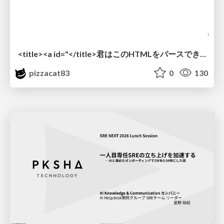
<title><a id="</title>君はこのHTMLをパースできるか"></a></title> #雑LT_study
pizzacat83
0
130