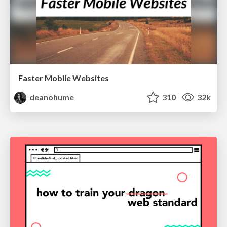
Faster Mobile Websites
deanohume
310
32k