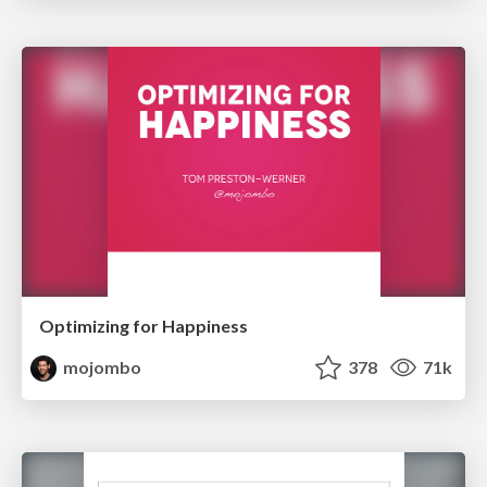
Optimizing for Happiness
mojombo
378
71k