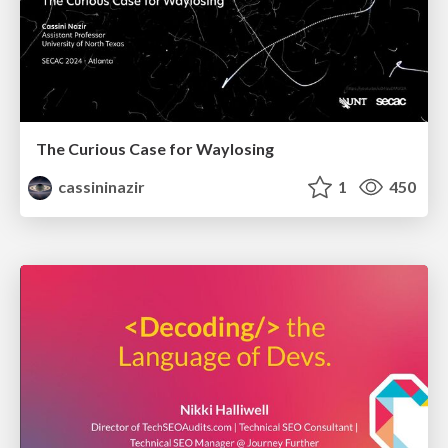
The Curious Case for Waylosing
cassininazir
1
450