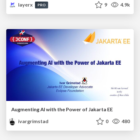
layerx
9
4.9k
PRO
Augmenting AI with the Power of Jakarta EE
ivargrimstad
0
480