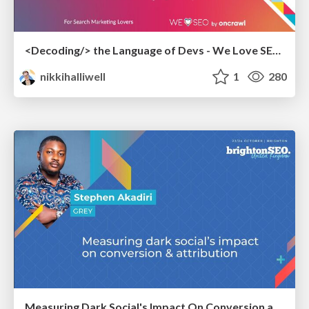
<Decoding/> the Language of Devs - We Love SEO 2024
nikkihalliwell
1
280
Measuring Dark Social's Impact On Conversion and Attribution