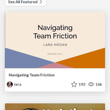
See All Featured
Navigating Team Friction
lara
192
16k