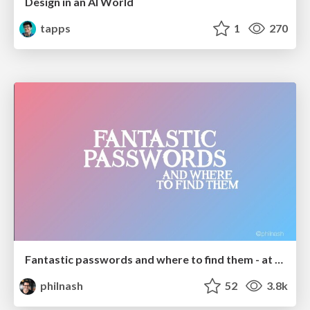
Design in an AI World
tapps
1
270
Fantastic passwords and where to find them - at NoRuKo
philnash
52
3.8k