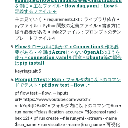
examples/flows/standard/web-classification
を例に ▪ 主なファイル • flow.dag.yaml：flowを
定義するファイル ←
主に見ていく • requirements.txt：ライブラリ依存 •
pyファイル：Python関数の定義ファイル ▪ 書き方に
従う必要がある • jinja2ファイル：プロンプトのテン
プレートファイル 4
Flowをローカルに動かす ▪ Connectionを作る必
要がある ▪ 今回はAzureじゃないOpenAIのほうを
使う • connection.yamlを用意 • Ubuntu等の場合
はpip install
keyrings.alt 5
PromptのTestとRun ▪ フォルダ内に以下のコマン
ドでテスト • pf flow test --flow . •
pf flow test --flow . --inputs
url='https://www.youtube.com/watch?
v=kYqRtjDBci8' ▪ フォルダ内に以下のコマンでRun •
run_name="classification_accuracy_"$(openssl rand -
hex 12) • pf run create --file run.yml --stream --name
$run_name • run visualize --name $run_name ▪ 可視化