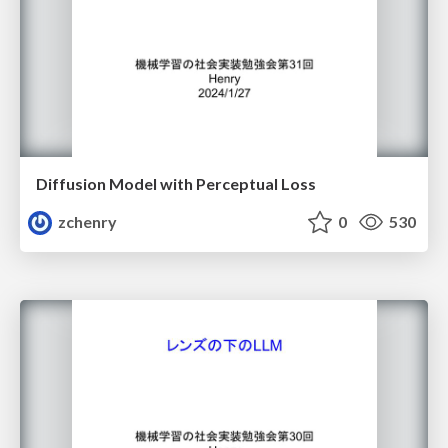
Diffusion Model with Perceptual Loss
zchenry
0
530