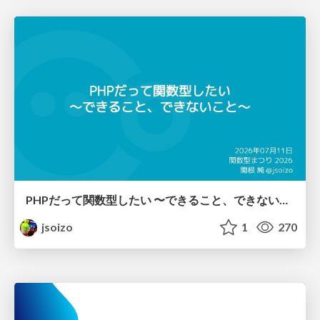
PHPだって関数型したい 〜できること、できないこと〜 / fp-in-php
jsoizo
1
270