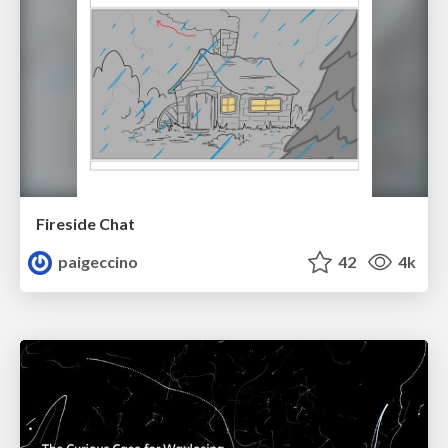
Fireside Chat
paigeccino
42
4k