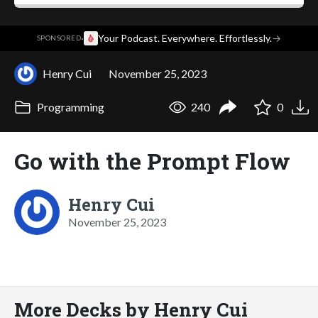
·
Your Podcast. Everywhere. Effortlessly.
→
SPONSORED
Henry Cui
November 25, 2023
Programming
240
0
Go with the Prompt Flow
Henry Cui
November 25, 2023
More Decks by Henry Cui