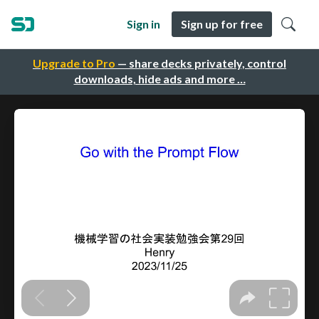
Sign in
Sign up for free
Upgrade to Pro
— share decks privately, control
downloads, hide ads and more …