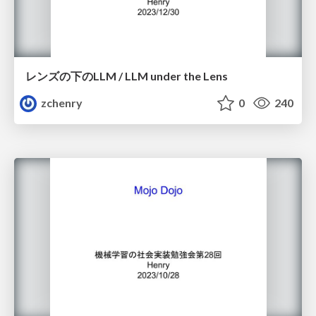
レンズの下のLLM / LLM under the Lens
zchenry
0
240