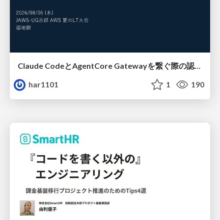
Claude CodeとAgentCore Gatewayを繋ぐ際の認証認可 / Authentication and authorization when connecting Claude Code with AgentCore Gateway
har1101
1
190