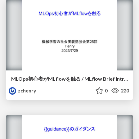
MLOps初心者がMLflowを触る / MLflow Brief Introduction
zchenry
0
220