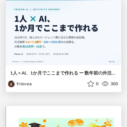
1人 × AI、1か月でここまで作れる ー 数年前の外注換算3.8〜7.4億円・241〜379人月分の作業を、AI費用 約10万円・31日で
frievea
0
300