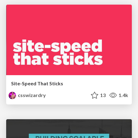
Site-Speed That Sticks
csswizardry
13
1.4k