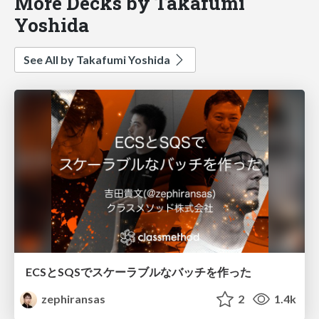
More Decks by Takafumi
Yoshida
See All by Takafumi Yoshida
ECSとSQSでスケーラブルなバッチを作った
zephiransas
2
1.4k