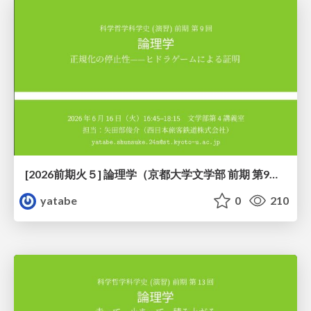
[2026前期火５] 論理学（京都大学文学部 前期 第9回）「正規化の停止性——ヒドラゲームによる証明」
yatabe
0
210