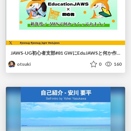
JAWS-UG初心者支部#81 GWにEduJAWSと何か作ろうもくもく会！
otsuki
0
160