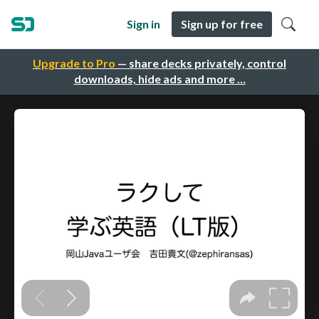
Sign in
Sign up for free
Upgrade to Pro
— share decks privately, control
downloads, hide ads and more …