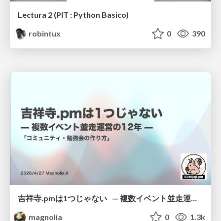
Lectura 2 (PIT : Python Basico)
robintux
0
390
吉祥寺.pmは1つじゃない — 複数イベント並走運営の12年 —
magnolia
0
1.3k