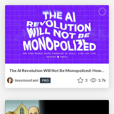
The AI Revolution Will Not Be Monopolized: How open-source beats economies of scale, even for LLMs
inesmontani
3
3.7k
PRO