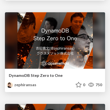
DynamoDB Step Zero to One
zephiransas
0
750