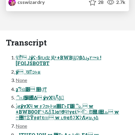
csswizardry
28
2.7k
Transcript
ϥΫͯ͠ ֶͿӳޠʢ-5൛ʣ Ԭࢁ+BWBϢʔβձɹ٢ాوจ !
[FQIJSBOTBT
ӳޠ͕ ۤखͳͻͱʁ
None
ҙࣝߴ͍ঢ়ଶ͸ ௕ଓ͖͠ͳ͍
ීஈɺࣗ෼͕΍ͬͯΔ ӳޠνΧϥΛ͏̿͢Δٕ
ࢲͷӳޠνΧϥ w ϝʔϧͱ͔Ͱͷ΍ΓͱΓ͸ී௨ w
+BWB0OFʹࢀՃ͢ΔͨΊɺαϯϑϥϯγείʹि ؒఔ౓ɺ଺ࡏ w
ෆ޾ͳΞΫγσϯτɾɾɾ w ւ֎εϐʔΧʔΛܴ͑ͯͷษڧձ
None
-JTUFOJOH w ޷͖ͳ͜ͱΛܦ༝Ͱӳޠʹ৮ΕΔ w