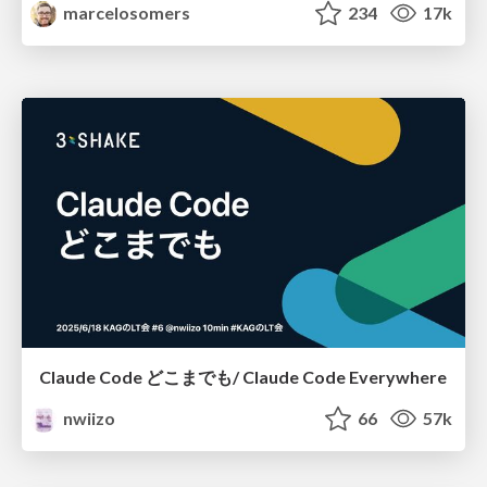
marcelosomers
234
17k
Claude Code どこまでも/ Claude Code Everywhere
nwiizo
66
57k