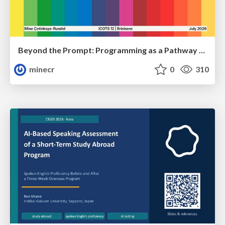
Beyond the Prompt: Programming as a Pathway to Statistical Thinking
minecr
0
310