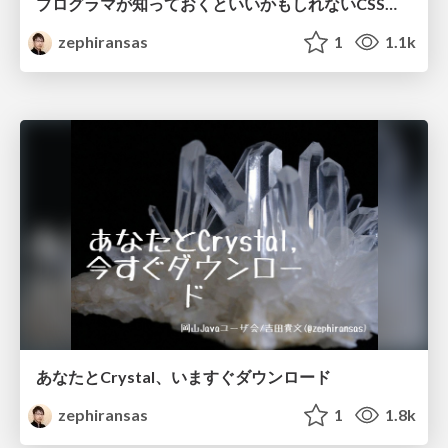
プログラマが知っておくといいかもしれないCSSのハナシ
zephiransas
1
1.1k
あなたとCrystal、いますぐダウンロード
zephiransas
1
1.8k