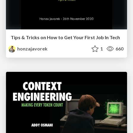
Tips & Tricks on How to Get Your First Job In Tech
honzajavorek
1
660