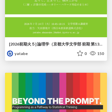
[2026前期火５] 論理学（京都大学文学部 前期 第13回）「走って、止まって、積み上がる」
yatabe
0
150