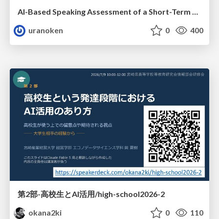
AI-Based Speaking Assessment of a Short-Term Study Abroad Program
uranoken
0
400
第2部-高校生とAI活用/high-school2026-2
okana2ki
0
110