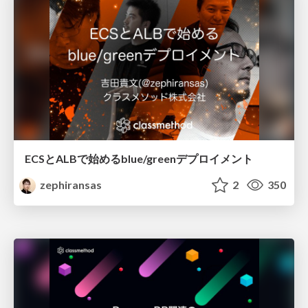
ECSとALBで始めるblue/greenデプロイメント
zephiransas
2
350