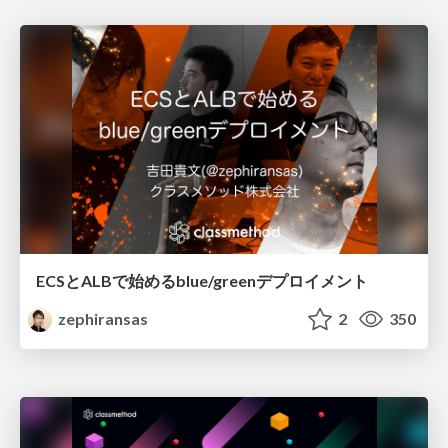
ECSとALBで始めるblue/greenデプロイメント
zephiransas
2
350