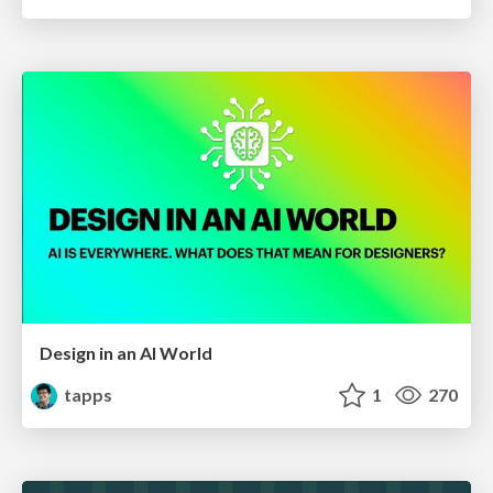
Design in an AI World
tapps
1
270