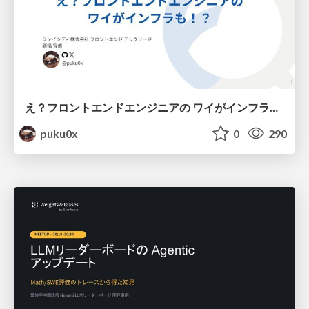
え？フロントエンドエンジニアの ワイがインフラも！？
puku0x
0
290