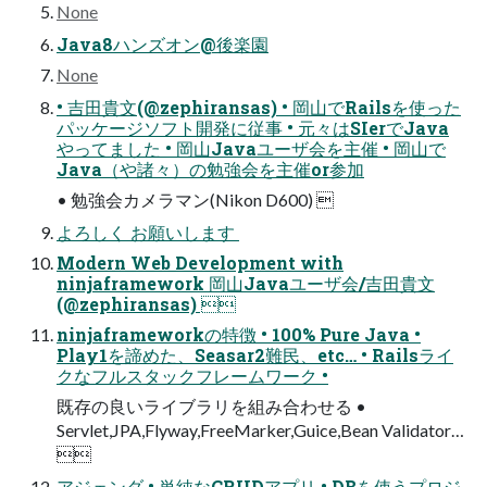
None
Java8ハンズオン@後楽園
None
• 吉田貴文(@zephiransas) • 岡山でRailsを使った
パッケージソフト開発に従事 • 元々はSIerでJava
やってました • 岡山Javaユーザ会を主催 • 岡山で
Java（や諸々）の勉強会を主催or参加
• 勉強会カメラマン(Nikon D600) 
よろしく お願いします 
Modern Web Development with
ninjaframework 岡山Javaユーザ会/吉田貴文
(@zephiransas) 
ninjaframeworkの特徴 • 100% Pure Java •
Play1を諦めた、Seasar2難民、etc… • Railsライ
クなフルスタックフレームワーク •
既存の良いライブラリを組み合わせる •
Servlet,JPA,Flyway,FreeMarker,Guice,Bean Validator…

アジェンダ • 単純なCRUDアプリ • DBを使うプロジ