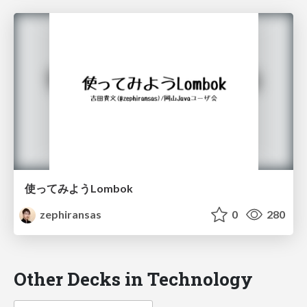
使ってみようLombok
zephiransas
0
280
Other Decks in Technology