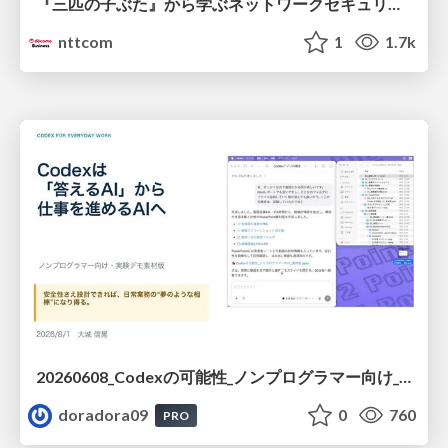
『三匹の子ぶた』から学ぶネットワークセキュリティの昔と今 / Network Security: Then and Now Through the Lens of The Three Little Pigs
nttcom
1
1.7k
20260608_Codexの可能性_ノンプログラマー向け_大城追記
doradora09
0
760
PRO