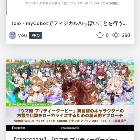
toio・myCobotでフィジカルAIっぽいことを行うための検討（とりあえず調査） / フィジカルAI LT（IoTLTによる開催）
you
0
280
PRO
【CEDEC2026】『ウマ娘 プリティーダービー』 英語版のキャラクターの方言や口調をローカライズするための創造的アプローチ