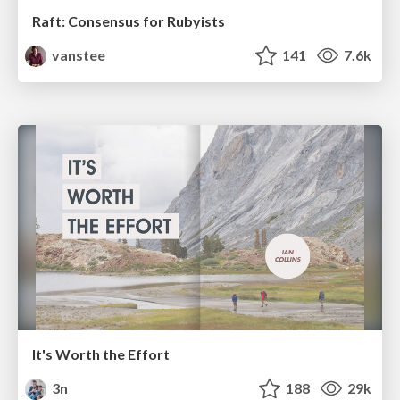
Raft: Consensus for Rubyists
vanstee
141
7.6k
It's Worth the Effort
3n
188
29k