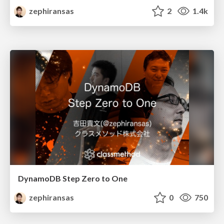
zephiransas
2
1.4k
DynamoDB Step Zero to One
zephiransas
0
750