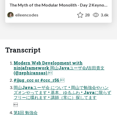
The Myth of the Modular Monolith - Day 2 Keynote - Rails World 2024
eileencodes
28
3.6k
Transcript
Modern Web Development with
ninjaframework 岡山Javaユーザ会/吉田貴文
(@zephiransas) 
#jjug_ccc or #ccc_r56 
岡山Javaユーザ会 について • 岡山で勉強会やハン
ズオンやってます • 基本、ゆるふわ • Javaに限らず
フリーに喋れます • 講師（常に）探してます

第1回 勉強会