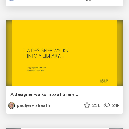
A designer walks into a library…
pauljervisheath
211
24k