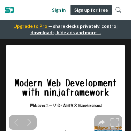
Sign in
Sign up for free
Upgrade to Pro
— share decks privately, control
downloads, hide ads and more …