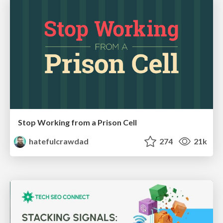
Stop Working from a Prison Cell
hatefulcrawdad
274
21k