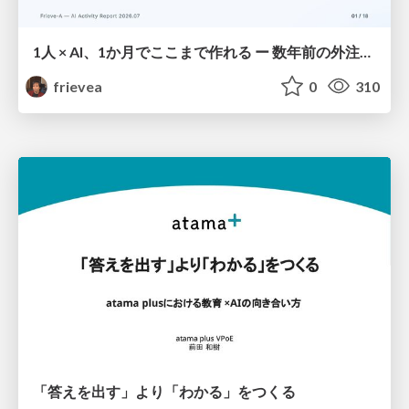
1人 × AI、1か月でここまで作れる ー 数年前の外注換算3.8〜7.4億円・241〜379人月分の作業を、AI費用 約10万円・31日で
frievea
0
310
「答えを出す」より「わかる」をつくる