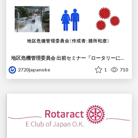
地区危機管理委員会 出前セミナー「ロータリーにおける危機管理」：膳所 和彦 氏（国際ロータリー第2720地区 パストガバナー・日田ロータリークラブ・医療法人恒心会ぜぜ医院 理事長）:2720 Japan O.K. ロータリーEクラブ2026年2月16日卓話
2720japanoke
1
710