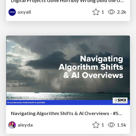
Digital Projects Gone Horribly Wrong (And the UX Pros Who Still Save the Day) - Dean Schuster
uxyall
1
2.2k
Navigating Algorithm Shifts & AI Overviews - #SMXNext
aleyda
1
1.5k