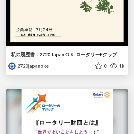
私の履歴書：2720 Japan O.K. ロータリーEクラブ・株式会社A.D.C.代表・しろくま着物百貨店株式会社 代表 四⽅ 美由紀 会員
2720japanoke
0
1k