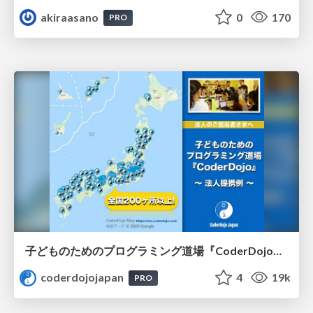
akiraasano
0
170
PRO
子どものためのプログラミング道場『CoderDojo』〜法人提携例〜 / Partnership with CoderDojo Japan
coderdojojapan
4
19k
PRO