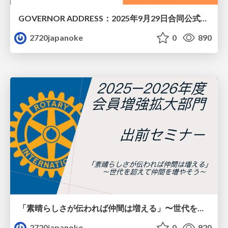
GOVERNOR ADDRESS：2025年9月29日合同公式訪問例会：2720 Japan O.K. ロータリーEクラブ、2025年10月6日卓話：藤田 千克由 氏（国際ロータリー第2720地区 2025－2026年度 ガバナー・大分中央ロータリークラブ・大分トキハタクシー（株）顧問）
2720japanoke
0
890
「素晴らしさが伝われば仲間は増える」〜世代を超えて仲間を増やそう〜：国際ロータリー第2720地区会員増強拡大部門 部門長・熊本西南ロータリークラブ・日の丸産業（株） 代表取締役社長 奥村 誠基 氏
2720japanoke
0
920