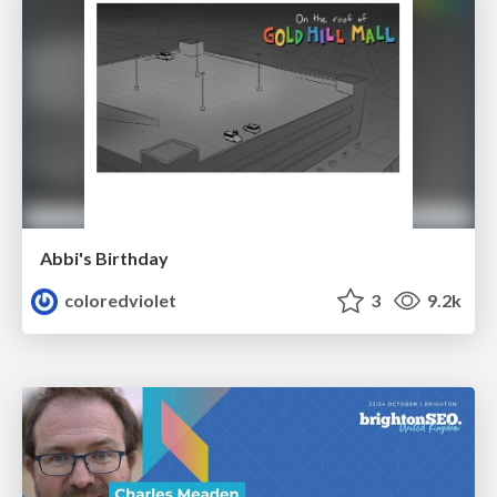
Abbi's Birthday
coloredviolet
3
9.2k