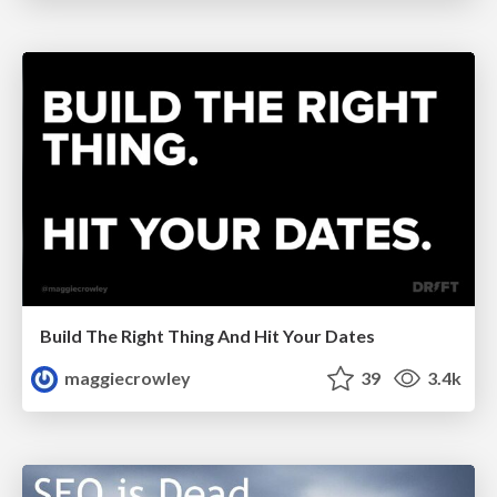
Build The Right Thing And Hit Your Dates
maggiecrowley
39
3.4k