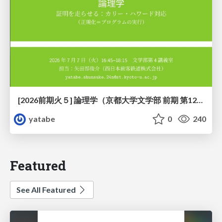
[2026前期火５] 論理学（京都大学文学部 前期 第12回）「証明を走らせる：カリー・ハワード対応」
yatabe
0
240
Featured
See All Featured