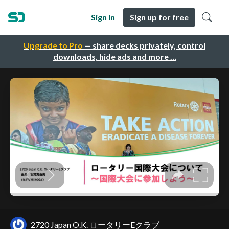
Sign in
Sign up for free
Upgrade to Pro
— share decks privately, control
downloads, hide ads and more …
2720 Japan O.K. ロータリーEクラブ