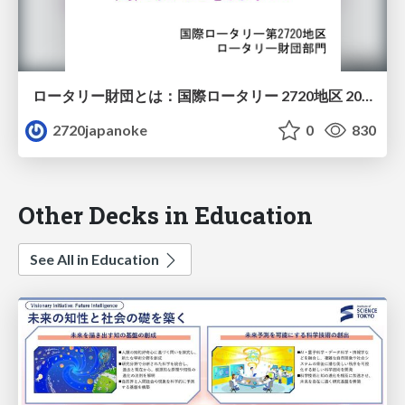
ロータリー財団とは：国際ロータリー 2720地区 2024-2025年度 ロータリー財団部門 ロータリー財団委員会 委員・2720JapanO.K.Eクラブ 財団プログラム委員・一般社団法人 日本不動産研究所九州支社 支社長 伊牟田 徹 会員
2720japanoke
0
830
Other Decks in Education
See All in Education