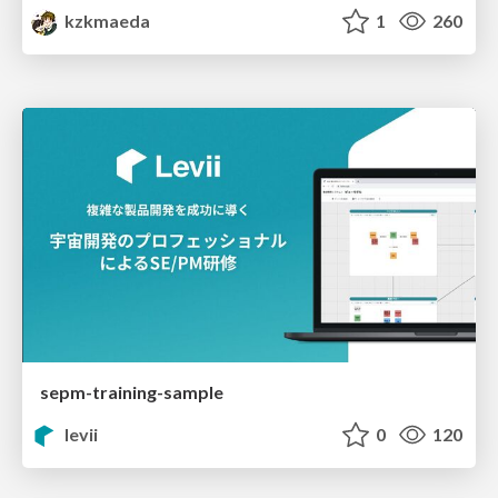
kzkmaeda
1
260
sepm-training-sample
levii
0
120