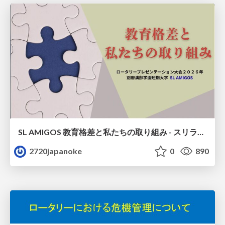
SL AMIGOS 教育格差と私たちの取り組み - スリランカの支援学校への支援プロジェクト：リシンドゥ リオ 氏 （別府溝部学園短期大学 ビジネス観光コース 留学生):2720 Japan O.K. ロータリーEクラブ2026年4月6日卓話
2720japanoke
0
890