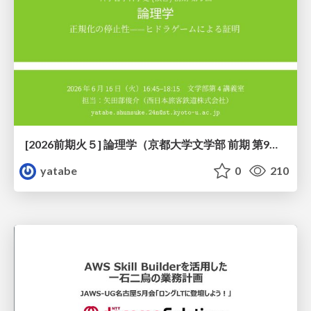
[2026前期火５] 論理学（京都大学文学部 前期 第9回）「正規化の停止性——ヒドラゲームによる証明」
yatabe
0
210