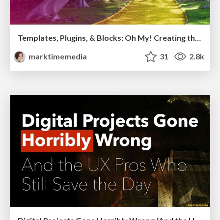
Templates, Plugins, & Blocks: Oh My! Creating the theme that thinks of everything
marktimemedia
31
2.8k