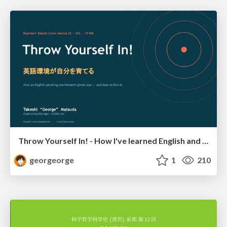
Throw Yourself In! - How I've learned English and What I'm Facing
georgeorge
1
210