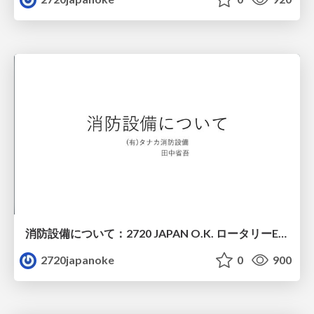
消防設備について：2720 JAPAN O.K. ロータリーEクラブ ・(有)タナカ消防設備 専務取締役 田中 省吾 会員
2720japanoke
0
900