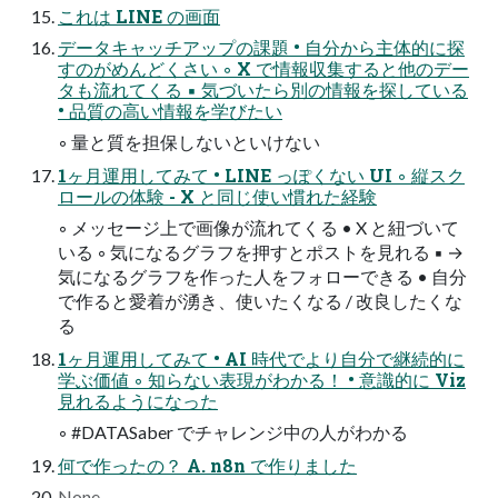
これは LINE の画面
データキャッチアップの課題 • 自分から主体的に探
すのがめんどくさい ◦ X で情報収集すると他のデー
タも流れてくる ▪ 気づいたら別の情報を探している
• 品質の高い情報を学びたい
◦ 量と質を担保しないといけない
1ヶ月運用してみて • LINE っぽくない UI ◦ 縦スク
ロールの体験 - X と同じ使い慣れた経験
◦ メッセージ上で画像が流れてくる • X と紐づいて
いる ◦ 気になるグラフを押すとポストを見れる ▪ →
気になるグラフを作った人をフォローできる • 自分
で作ると愛着が湧き、使いたくなる / 改良したくな
る
1ヶ月運用してみて • AI 時代でより自分で継続的に
学ぶ価値 ◦ 知らない表現がわかる！ • 意識的に Viz
見れるようになった
◦ #DATASaber でチャレンジ中の人がわかる
何で作ったの？ A. n8n で作りました
None