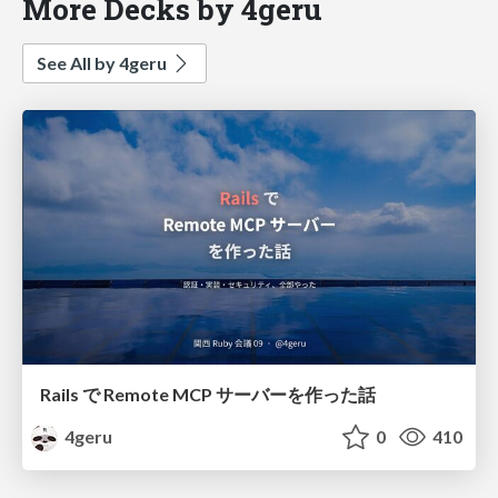
More Decks by 4geru
See All by 4geru
Rails で Remote MCP サーバーを作った話
4geru
0
410