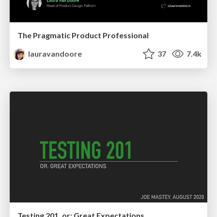
The Pragmatic Product Professional
lauravandoore
37
7.4k
Testing 201, or: Great Expectations