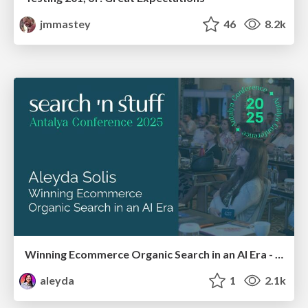
jmmastey
46
8.2k
Winning Ecommerce Organic Search in an AI Era - #searchnstuff2025
aleyda
1
2.1k