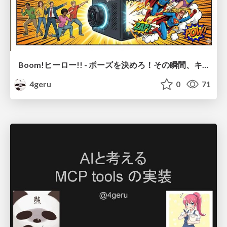
Boom!ヒーロー!! - ポーズを決めろ！その瞬間、キミは主役のヒーローだ -
4geru
0
71