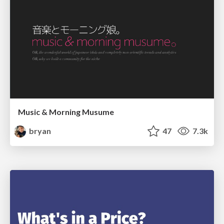
Music & Morning Musume
bryan
47
7.3k