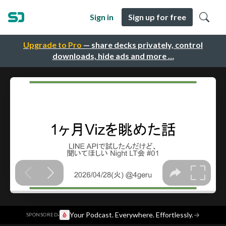
Sign in
Sign up for free
Upgrade to Pro
— share decks privately, control
downloads, hide ads and more …
·
Your Podcast. Everywhere. Effortlessly.
→
SPONSORED