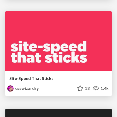
Site-Speed That Sticks
csswizardry
13
1.4k