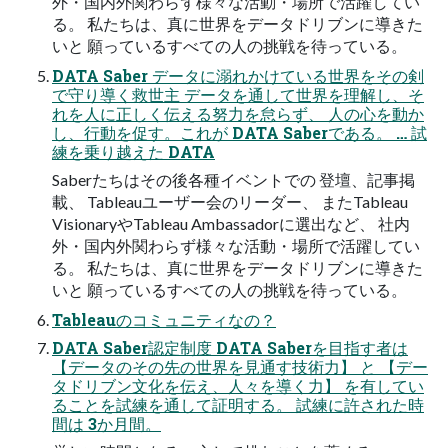
外・国内外関わらず様々な活動・場所で活躍してい
る。 私たちは、真に世界をデータドリブンに導きた
いと 願っているすべての人の挑戦を待っている。
DATA Saber データに溺れかけている世界をその剣
で守り導く救世主 データを通して世界を理解し、そ
れを人に正しく伝える努力を怠らず、 人の心を動か
し、行動を促す。これが DATA Saberである。 … 試
練を乗り越えた DATA
Saberたちはその後各種イベントでの 登壇、記事掲
載、 Tableauユーザー会のリーダー、 またTableau
VisionaryやTableau Ambassadorに選出など、 社内
外・国内外関わらず様々な活動・場所で活躍してい
る。 私たちは、真に世界をデータドリブンに導きた
いと 願っているすべての人の挑戦を待っている。
Tableauのコミュニティなの？
DATA Saber認定制度 DATA Saberを目指す者は
【データのその先の世界を見通す技術力】 と 【デー
タドリブン文化を伝え、人々を導く力】 を有してい
ることを試練を通して証明する。 試練に許された時
間は 3か月間。