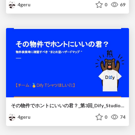
4geru
0
69
その物件でホントにいいの君？_第3回_Dify_Studio_ハッカソン
4geru
0
74