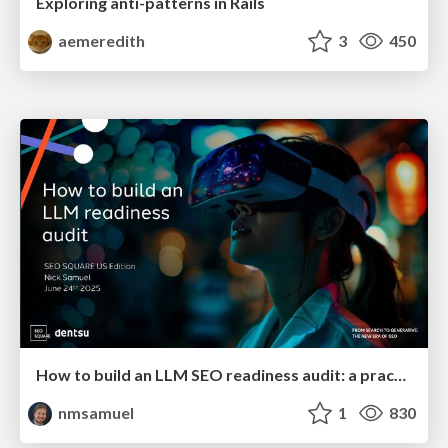
Exploring anti-patterns in Rails
aemeredith
3
450
How to build an LLM SEO readiness audit: a practical framework
nmsamuel
1
830