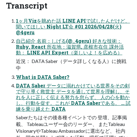
Transcript
1ヶ月Vizを眺めた話 LINE APIで試したんだけど、
聞いてほしい Night LT会 #01 2026/04/28(火)
@4geru
自己紹介 名前：しげる(@_4geru) 好きな技術：
Ruby, React 所在地：滋賀県, 彦根市在住 課外活
動： LINE API Expert（楽しいよ！を広める）
近況： DATA Saber（データ詳しくなる人）に挑戦
中
What is DATA Saber?
DATA Saber データに溺れかけている世界をその剣
で守り導く救世主 データを通して世界を理解し、そ
れを人に正しく伝える努力を怠らず、 人の心を動か
し、行動を促す。これが DATA Saberである。 … 試
練を乗り越えた DATA
Saberたちはその後各種イベントでの 登壇、記事掲
載、 Tableauユーザー会のリーダー、 またTableau
VisionaryやTableau Ambassadorに選出など、 社内