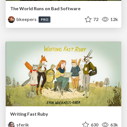
The World Runs on Bad Software
bkeepers
72
12k
PRO
Writing Fast Ruby
sferik
630
63k