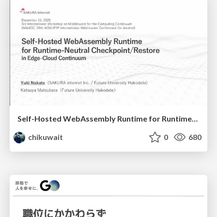
Self-Hosted WebAssembly Runtime for Runtime-Neutral Checkpoint/Restore in Edge–Cloud Continuum
chikuwait
0
680