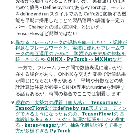
究者から避けられることが多いが、 実務運用ではき
わめて優秀 - Deﬁne by runであるPyTorchは、モデル
をdeﬁne and run スタイルである Caffe2に変換する機
能を早期に採用したことで製品運用の課題を一定カ
バー - Chainerとの強い差別化 - とはいえ、
TensorFlowほど簡単ではない
異なるフレームワークの規格を統一したい - 記述が
得意なフレームワークと、実装に優れたフレームワ
ークの相互運用の ために、学習済みモデルの規格を
統一させる => ONNX - PyTorch -> MXNetなど
- 一方で、フレームワーク間で数値表現に違いが存
在する場合があり、ONNX を交えた変換で計算結果
が同じにならない事がある！ - 平均や分散などの統
計計算は注意が必要 - ONNX専用のruntimeを利用す
る話もあるが、時間の都合でここでは割愛し ます
現在の二大勢力の課題（個人感） Tensorﬂow -
TensorFlow2ではdeﬁne by run形式でコーディン
グできるようになったものの、TensorFlow1の 基
本設計を考えると、かなり無理な拡張をしたと察す
る - kerasやeagerなど、抽象化機能が多くて書き
方が多様すぎる PyTorch