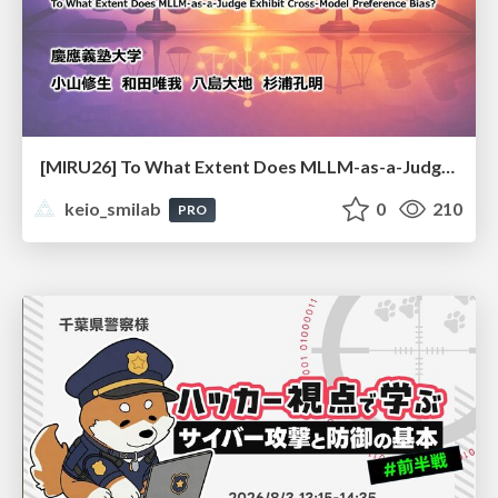
[MIRU26] To What Extent Does MLLM-as-a-Judge Exhibit Cross-Model Preference Bias?
keio_smilab
0
210
PRO