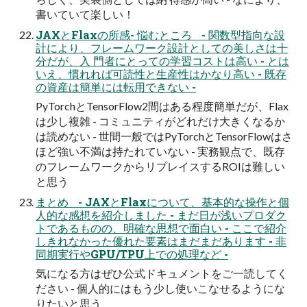
書いていて楽しい！
JAXとFlaxの所感- 悩むところ - 関数型指向な設
計により、フレームワーク設計としての美しさは十
分だが、入 門者にとっての学習コストは高い - とは
いえ、慣れれば可読性と生産性はかなり高い - 既存
の資産は簡単には転用できない -
PyTorchとTensorFlow2間はある程度簡単だが、Flax
は少し複雑 - コミュニティがどれだけ大きくなるか
は読めない - 世間一般ではPyTorchとTensorFlowはさ
ほど強い不満は持たれていない - 実務観点で、既存
のフレームワークからリプレイスするROIは難しい
と思う
まとめ - JAXとFlaxについて、基本的な操作と個
人的な感想を紹介しました - まだ日が浅いプロダク
トであるものの、明確な思想で面白い - ここで紹介
しきれなかった優れた要素はまだまだあります - 非
同期実行やGPU/TPU上での処理など -
気になる方はぜひ公式ドキュメントをご一読してく
ださい - 個人的にはもう少し使いこなせるようにな
りたいと思う