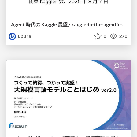
Agent 時代の Kaggle 展望 / kaggle-in-the-agentic-era
upura
0
270