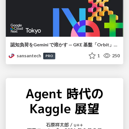
認知負荷をGemini で溶かす — GKE 基盤「Orbit」における AI エージェントの実践
sansantech
1
250
PRO