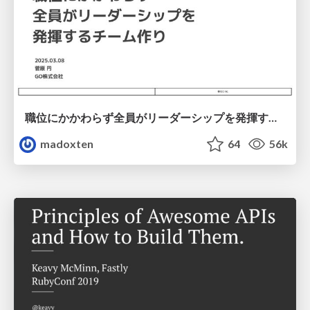
職位にかかわらず全員がリーダーシップを発揮するチーム作り / Building a team where everyone can demonstrate leadership regardless of position
madoxten
64
56k