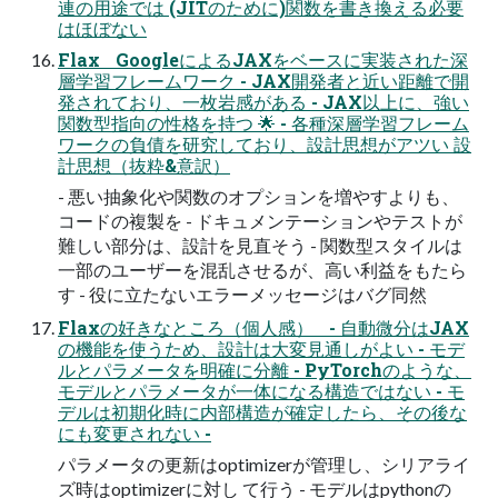
連の用途では (JITのために)関数を書き換える必要
はほぼない
Flax GoogleによるJAXをベースに実装された深
層学習フレームワーク - JAX開発者と近い距離で開
発されており、一枚岩感がある - JAX以上に、強い
関数型指向の性格を持つ 🌟 - 各種深層学習フレーム
ワークの負債を研究しており、設計思想がアツい 設
計思想（抜粋&意訳）
- 悪い抽象化や関数のオプションを増やすよりも、
コードの複製を - ドキュメンテーションやテストが
難しい部分は、設計を見直そう - 関数型スタイルは
一部のユーザーを混乱させるが、高い利益をもたら
す - 役に立たないエラーメッセージはバグ同然
Flaxの好きなところ（個人感） - 自動微分はJAX
の機能を使うため、設計は大変見通しがよい - モデ
ルとパラメータを明確に分離 - PyTorchのような、
モデルとパラメータが一体になる構造ではない - モ
デルは初期化時に内部構造が確定したら、その後な
にも変更されない -
パラメータの更新はoptimizerが管理し、シリアライ
ズ時はoptimizerに対し て行う - モデルはpythonの