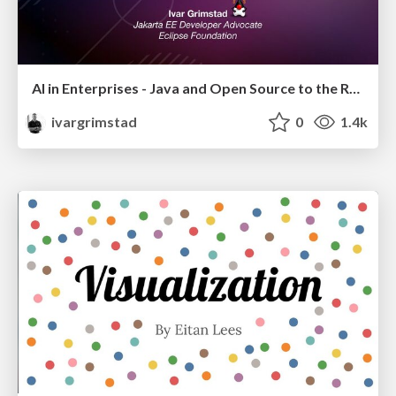
AI in Enterprises - Java and Open Source to the Rescue
ivargrimstad
0
1.4k