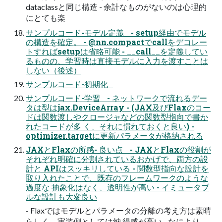
dataclassと同じ構造 - 余計なものがないのは心理的
にとても楽
サンプルコード-モデル定義 - setup経由でモデル
の構造を確定。 - @nn.compactでcallをデコレー
トすればsetupは省略可能 - __call__を定義してい
るものの、学習時は直接モデルに入力を渡すことは
しない（後述）
サンプルコード-初期化
サンプルコード-学習 - ネットワークで流れるデー
タは型はjax.DeviceArray - (JAX及びFlaxのコー
ドは関数渡しやクロージャなどの関数型指向で書か
れたコードが多 く、それに慣れておくと良い) -
optimizer.targetに更新パラメータが格納される
JAXとFlaxの所感- 良い点 - JAXとFlaxの役割が
それぞれ明確に分割されているおかげで、両方の設
計と APIはスッキリしている - 関数型指向な設計を
取り入れたことで、既存のフレームワークのような
過度な 抽象化はなく、透明性が高い - イミュータブ
ルな設計も大変良い
- Flaxではモデルとパラメータの分離の考え方は素晴
らしく、実装側としては納 得感が高い - なにより、