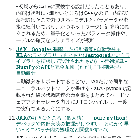
- 初期からCaffeに変換する設計だったこともあり、
内部は複雑に - 細かいところはC++なので、内部実
装把握はそこで力づきる - モデルとパラメータが密
接に紐付いており、かつネットワークは計算時に確
立されるため、量子化と いったパラメータ操作や、
モデルの確実なシリアライズが複雑
JAX Googleが開発した行列演算+自動微分＋
XLAのライブラリ （もともとはautogradというラ
イブラリを拡張して設計されたもの） - 行列演算 -
NumPyのAPIと完全互換（ただし非同期処理） -
自動微分 -
自動微分をサポートすることで、JAXだけで簡単な
ニューラルネットワークが書ける - XLA - pythonで記
載された線形代数関連の命令郡をまとめてハードウ
ェアアクセラレータ向け にJITコンパイルし、一度
で実行できるようにする。
JAXの好きなところ（個人感） - pure python! -
デバックや内部実装の把握がしやすい - とにかく早
い - ミニバッチ内の処理など関数をすべて
JITコンパイルすることで、全体の処理が高速化 - デ