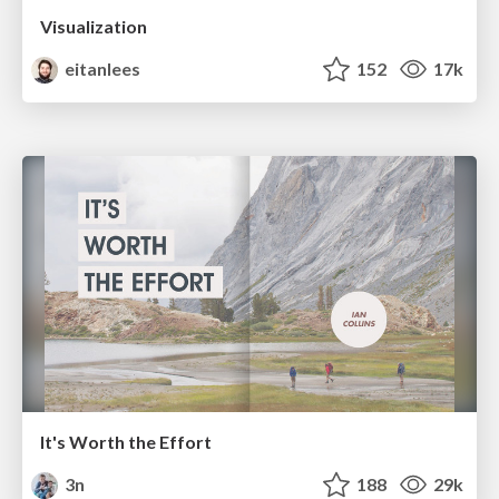
Visualization
eitanlees
152
17k
It's Worth the Effort
3n
188
29k