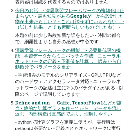
表内容は組織を代表するものではありません
今日のお話 - 深層学習フレームワークの複雑化は止
まらない - 最も知見があるGoogleが一から設計した
物が出来たらしい？ - これは試せずにいられない！ -
（試した結果、とても素晴らしいものでした👍） -
本題の前に少し温故知新な話をしたい - 時間の都合
で、網羅性よりも自分の感想が中心です
深層学習フレームワークの機能 - 必要最低限の機
能 - 学習データからミニバッチを作成 - ニューラル
ネットワークの定義 - 予測値を計算し、誤差から自
動微分でパラメータを更新
- 学習済みのモデルのシリアライズ - GPU, TPUなど
のハードウェアアクセラレータ対応 - ニューラルネ
ットワークの記述は主に2つのパラダイムがある - 以
降のページで説明していきます
Define and run - Caffe, TensorFlow1などが該
当 - 静的な計算グラフを作ってから、データを流し
込む - 内部構造は直感的であり、理解しやすい
- pythonで計算グラフを定義に使うが、実行時は
pythonは必要ない - 定義されたネットワークは実行