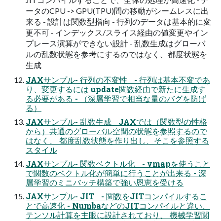
ータのCPU -> GPU(TPU)間の移動がシームレスに出
来る - 設計は関数型指向 - 行列のデータは基本的に変
更不可 - インデックス/スライス経由の値変更やイン
プレース演算ができない設計 - 乱数生成はグローバ
ルの乱数状態を参考にするのではなく、都度状態を
生成
JAXサンプル- 行列の不変性 - 行列は基本不変であ
り、変更するには update関数経由で新たに生成す
る必要がある - （深層学習で相当な量のバグを防げ
る）
JAXサンプル- 乱数生成 JAXでは（関数型の性格
から）共通のグローバル空間の状態を参照するので
はなく、 都度乱数状態を作り出し、そこを参照する
スタイル
JAXサンプル- 関数ベクトル化 - vmapを使うこと
で関数のベクトル化が簡単に行うことが出来る - 深
層学習のミニバッチ構築で強い恩恵を受ける
JAXサンプル- JIT - 関数をJITコンパイルするこ
とで高速化 - NumbaなどのJITコンパイルと違い、
テンソル計算を主眼に設計されており、 機械学習関