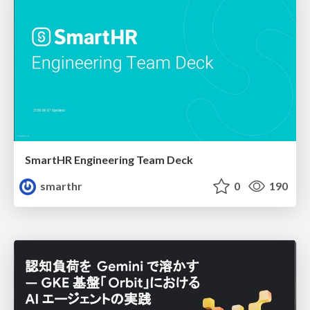
SmartHR Engineering Team Deck
smarthr
0
190