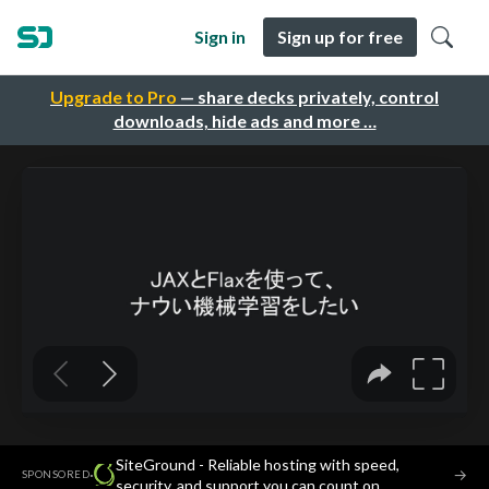
Sign in
Sign up for free
Upgrade to Pro
— share decks privately, control
downloads, hide ads and more …
SiteGround - Reliable hosting with speed,
·
→
SPONSORED
security, and support you can count on.