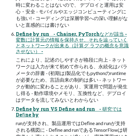
時に変わることはないので、 デプロイと運用は安
心・安全 - モバイルやエッジコンピューティングに
も強い! - コーディングは深層学習への深い理解がな
いと直感的には書けない
Define by run - Chainer, PyTorchなどが該当 -
変数に計算元の情報を保持させ、それを辿っていく
とネットワークが出来る（計算グ ラフの概念を意識
させない） -
これにより、記述のしやすさが格段に向上 - ネット
ワークは入力が来て初めて作られる、永続化はパラ
メータの辞書 - (初期は)製品化でもpythonのruntime
が必要なため、言語由来の制約は多い - ネットワー
クが動的に変わることがあり、実運用で問題が発生
し得る - 動作環境やメモリ、互換性など、デプロイ
はデータを流してみないとわからない
Define by run VS Define and run - 研究では
Deﬁne by
runが支持され、製品運用ではDeﬁne and runが支持
される構図に - Deﬁne and runであるTensorFlowは研