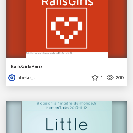
RailsGirlsParis
abelar_s
1
200