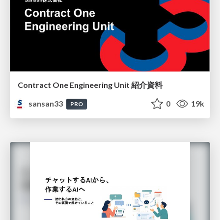
Contract One Engineering Unit 紹介資料
sansan33
0
19k
PRO