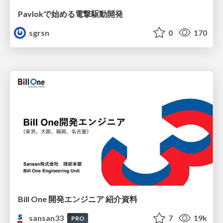
Pavlokで始める電撃駆動開発
sgrsn
0
170
Bill One 開発エンジニア 紹介資料
sansan33
7
19k
PRO