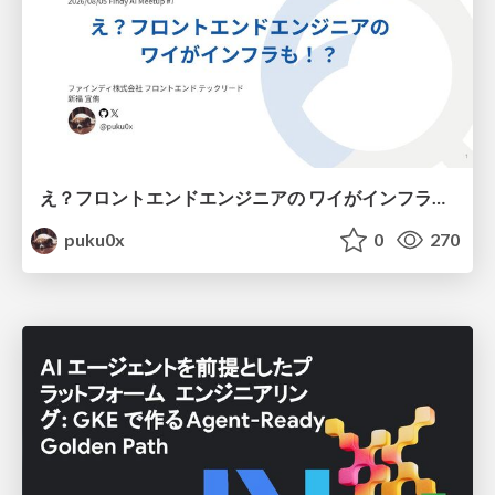
え？フロントエンドエンジニアの ワイがインフラも！？
puku0x
0
270