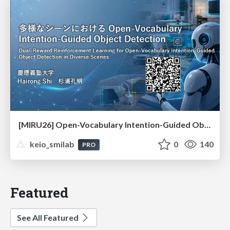
[MIRU26] Open-Vocabulary Intention-Guided Object Detection in Diverse Scenes
keio_smilab
0
140
PRO
Featured
See All Featured