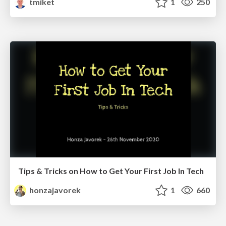
tmiket
1
250
Tips & Tricks on How to Get Your First Job In Tech
honzajavorek
1
660