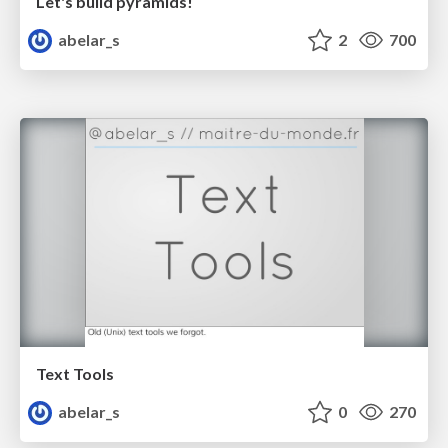
Let's build pyramids!
abelar_s
2
700
Text Tools
abelar_s
0
270