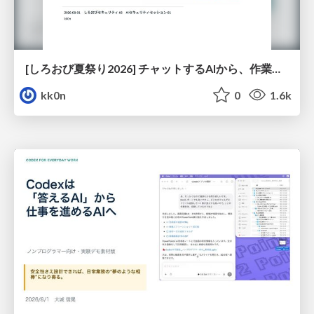
[しろおび夏祭り2026] チャットするAIから、作業するAIへ - 使われ方の変化と、その裏側で起きていること
kk0n
0
1.6k