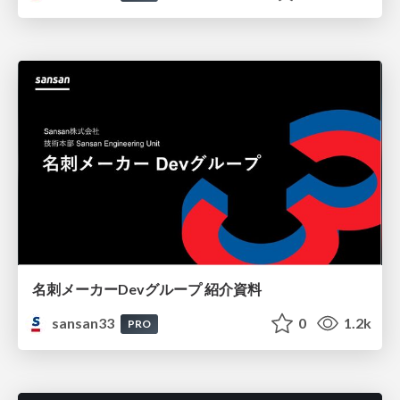
名刺メーカーDevグループ 紹介資料
sansan33
0
1.2k
PRO