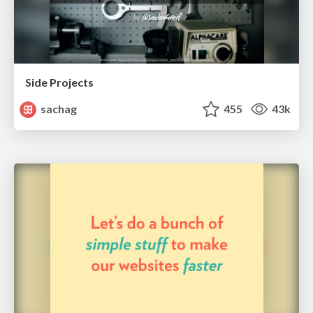
Side Projects
sachag
455
43k