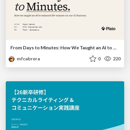
From Days to Minutes: How We Taught an AI to Onboard 50+ Tenants on our AI Features
mfcabrera
0
220