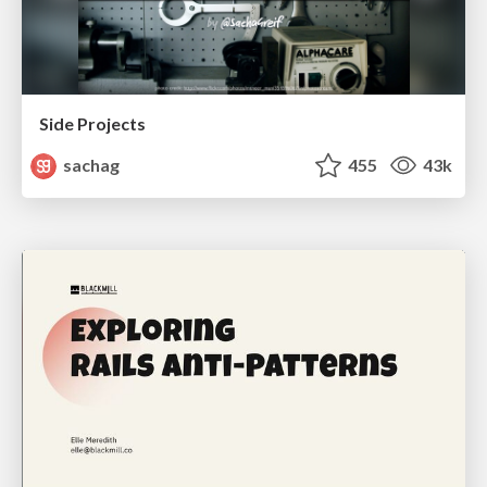
Side Projects
sachag
455
43k