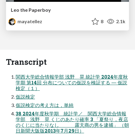
Leo the Paperboy
mayatellez
8
2.1k
Transcript
関西大学総合情報学部 浅野 晃 統計学 2024年度秋
学期 第14回 分布についての仮説を検証する ― 仮説
検定（１）
仮説検定
仮説検定の考え方は，単純
38 2024年度秋学期 統計学／ 関西大学総合情報
学部 浅野 晃 くじのあたり確率 3 「夏祭り，夜店
のくじに当たりなし 露天商の男を逮捕」 （朝
日新聞大阪版2013年7月29日）