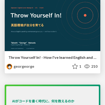
Throw Yourself In! - How I've learned English and What I'm Facing
georgeorge
1
210