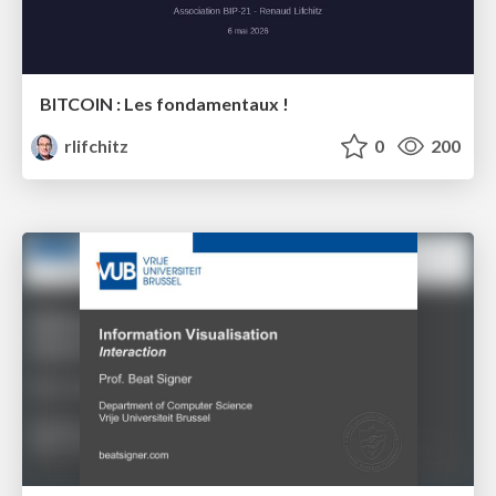
BITCOIN : Les fondamentaux !
rlifchitz
0
200