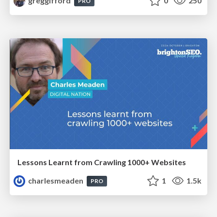
greggifford
0
250
PRO
Lessons Learnt from Crawling 1000+ Websites
charlesmeaden
1
1.5k
PRO