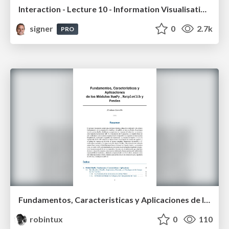
Interaction - Lecture 10 - Information Visualisation (4019538FNR)
signer
0
2.7k
PRO
Fundamentos, Caracteristicas y Aplicaciones de los Modulos NumPy , Matplotlib y Pandas
robintux
0
110