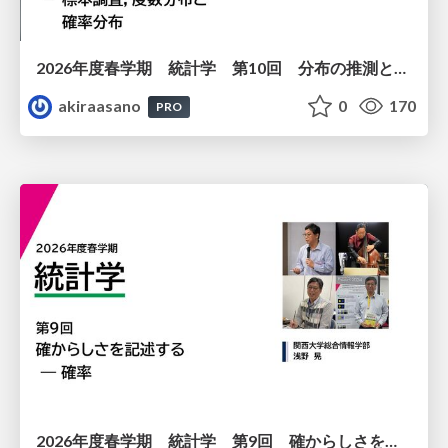
2026年度春学期 統計学 第10回 分布の推測とは － 標本調査，度数分布と確率分布 (2026. 6. 4)
akiraasano
0
170
PRO
2026年度春学期 統計学 第9回 確からしさを記述する ー 確率 (2026. 5. 28)