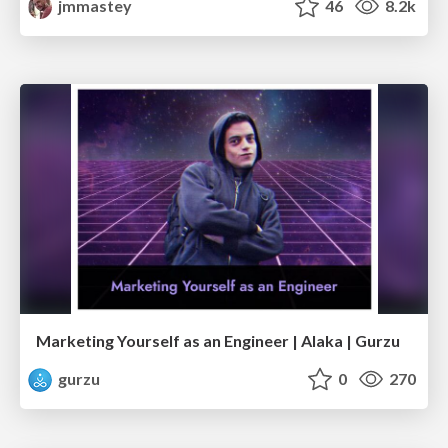
jmmastey
46
8.2k
Marketing Yourself as an Engineer | Alaka | Gurzu
gurzu
0
270