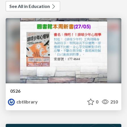
See All in Education
0526
cbtlibrary
0
210