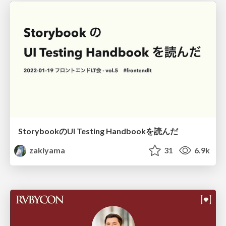
StorybookのUI Testing Handbookを読んだ
zakiyama
31
6.9k