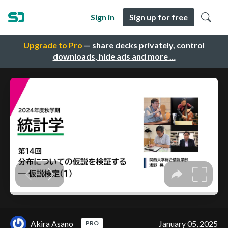
Sign in
Sign up for free
Upgrade to Pro
— share decks privately, control
downloads, hide ads and more …
Akira Asano
January 05, 2025
PRO