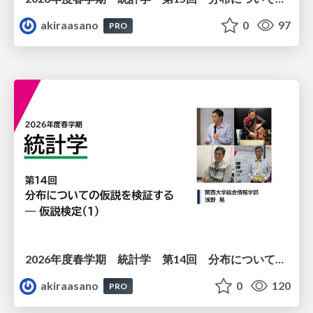
akiraasano
0
97
PRO
2026年度春学期 統計学 第14回 分布についての仮説を検証する ― 仮説検定（１） (2026. 7. 2)
akiraasano
0
120
PRO