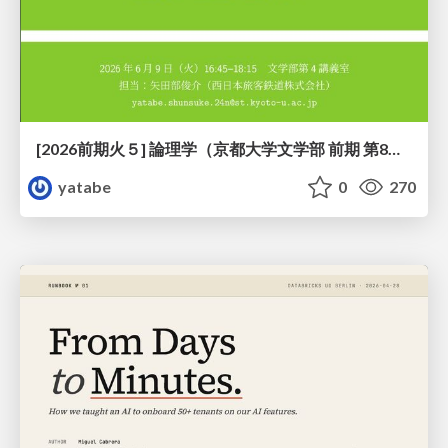
[2026前期火５] 論理学（京都大学文学部 前期 第8回）「正規化定理の証明」
yatabe
0
270