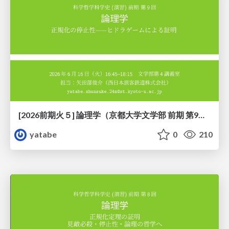
[2026前期火５] 論理学（京都大学文学部 前期 第9回）「正規化の停止性——ヒドラゲームによる証明」
yatabe
0
210