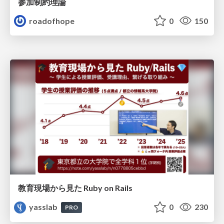
参加制約理論
roadofhope
0
150
教育現場から見た Ruby on Rails
yasslab
0
230
PRO