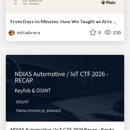
From Days to Minutes: How We Taught an AI to Onboard 50+ Tenants on our AI Features
mfcabrera
0
230
NDIAS Automotive / IoT CTF 2026 Recap - Keyfob & OSINT