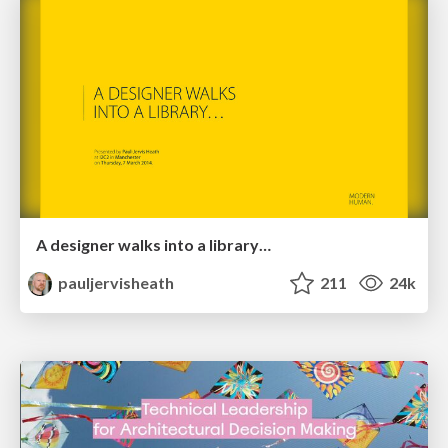
A designer walks into a library…
pauljervisheath
211
24k