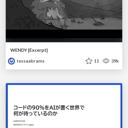
WENDY [Excerpt]
tessaabrams
11
39k