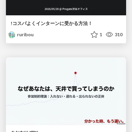
!コスパよくインターンに受かる方法！
ruribou
1
310