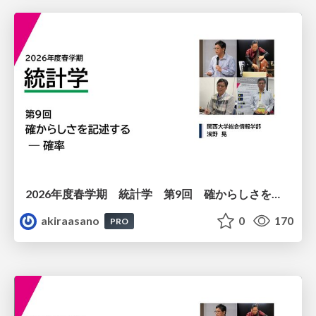
2026年度春学期 統計学 第9回 確からしさを記述する ー 確率 (2026. 5. 28)
akiraasano
0
170
PRO