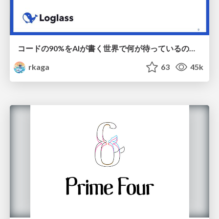
コードの90%をAIが書く世界で何が待っているのか / What awaits us in a world where 90% of the code is written by AI
rkaga
63
45k