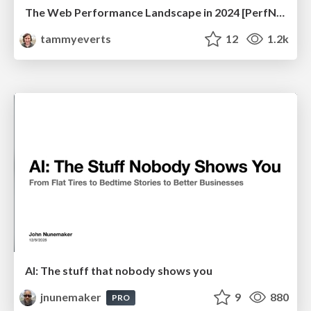
The Web Performance Landscape in 2024 [PerfNow 2024]
tammyeverts
12
1.2k
AI: The stuff that nobody shows you
jnunemaker
9
880
PRO