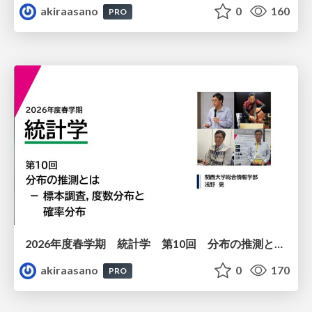
akiraasano
0
160
PRO
2026年度春学期 統計学 第10回 分布の推測とは － 標本調査，度数分布と確率分布 (2026. 6. 4)
akiraasano
0
170
PRO