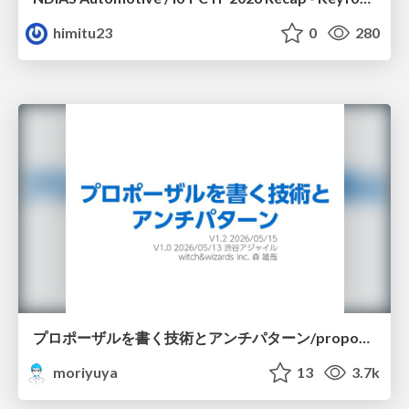
himitu23
0
280
プロポーザルを書く技術とアンチパターン/proposal-writing-and-antipatterns
moriyuya
13
3.7k