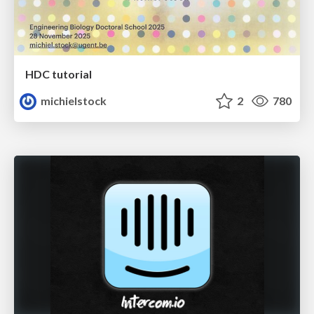
HDC tutorial
michielstock
2
780