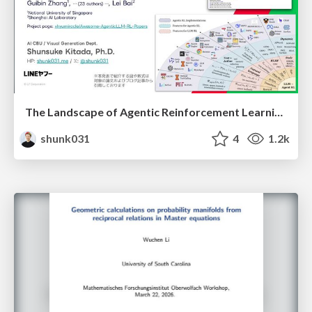
The Landscape of Agentic Reinforcement Learning for LLMs: A Survey
shunk031
4
1.2k