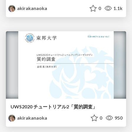
akirakanaoka
0
1.1k
UWS2020 チュートリアル2「質的調査」
akirakanaoka
0
950