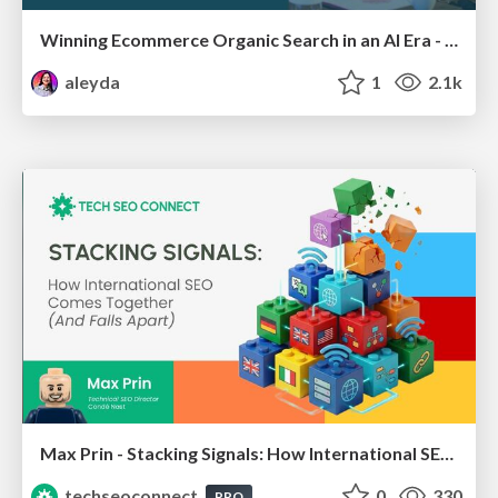
Winning Ecommerce Organic Search in an AI Era - #searchnstuff2025
aleyda
1
2.1k
Max Prin - Stacking Signals: How International SEO Comes Together (And Falls Apart)
techseoconnect
0
330
PRO