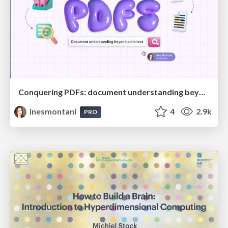
Conquering PDFs: document understanding beyond plain text
inesmontani
4
2.9k
PRO