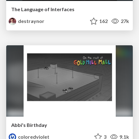
The Language of Interfaces
destraynor
162
27k
Abbi's Birthday
coloredviolet
3
9.1k