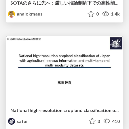
SOTAのさらに先へ：厳しい推論制約下での高性能モデルのPost-Training
analokmaus
0
1.4k
National high-resolution cropland classification of Japan with agricultural census information and multi-temporal multi-modality datasets
satai
3
410