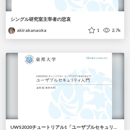
シングル研究室主宰者の悲哀
akirakanaoka
1
2.7k
UWS2020チュートリアル1「ユーザブルセキュリティ入門」