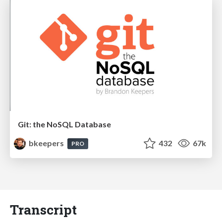
Git: the NoSQL Database
bkeepers
432
67k
PRO
Transcript