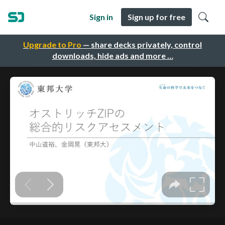
Sign in
Sign up for free
Upgrade to Pro
— share decks privately, control
downloads, hide ads and more …