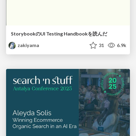
StorybookのUI Testing Handbookを読んだ
zakiyama
31
6.9k