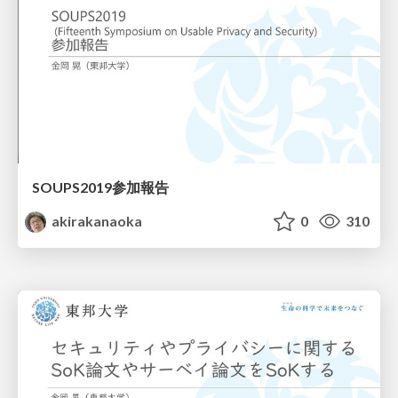
SOUPS2019参加報告
akirakanaoka
0
310