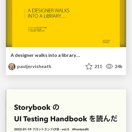
A designer walks into a library…
pauljervisheath
211
24k