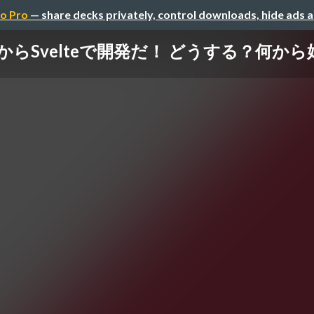
o Pro
— share decks privately, control downloads, hide ads 
からSvelteで開発だ！​ どうする？何か