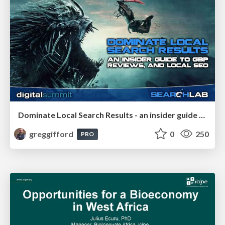
Dominate Local Search Results - an insider guide to GBP, reviews, and Local SEO
greggifford
0
250
PRO