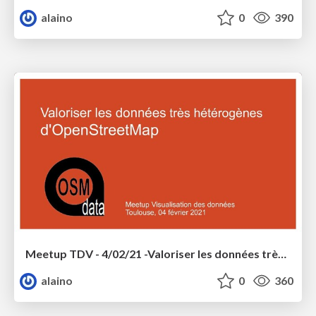
alaino
0
390
Meetup TDV - 4/02/21 -Valoriser les données très hétérogènes d'Open Street Map
alaino
0
360