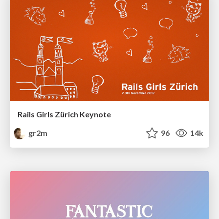
Rails Girls Zürich Keynote
gr2m
96
14k