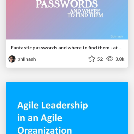
Fantastic passwords and where to find them - at NoRuKo
philnash
52
3.8k