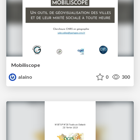
Mobiliscope
alaino
0
300