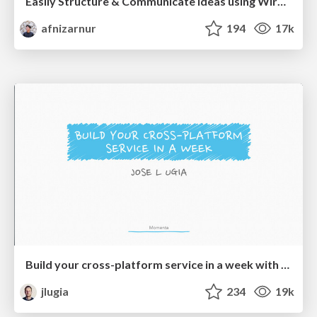
Easily Structure & Communicate Ideas using Wireframe
afnizarnur
194
17k
Build your cross-platform service in a week with App Engine
jlugia
234
19k