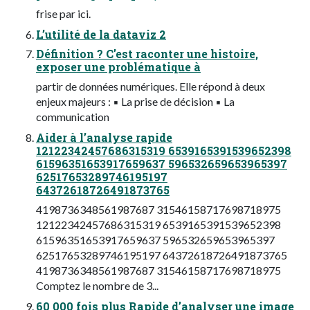
frise par ici.
L’utilité de la dataviz 2
Définition ? C'est raconter une histoire,
exposer une problématique à
partir de données numériques. Elle répond à deux
enjeux majeurs : ▪ La prise de décision ▪ La
communication
Aider à l’analyse rapide
12122342457686315319 6539165391539652398
61596351653917659637 596532659653965397
62517653289746195197
64372618726491873765
4198736348561987687 31546158717698718975
12122342457686315319 6539165391539652398
61596351653917659637 596532659653965397
62517653289746195197 64372618726491873765
4198736348561987687 31546158717698718975
Comptez le nombre de 3...
60 000 fois plus Rapide d’analyser une image