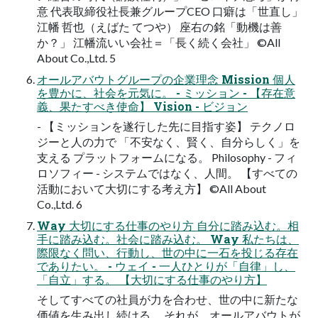
意 代表取締役社長兼グループCEO 口癖は「世直し」
江幡 哲也（えばた てつや） 座右の銘「動機は善
か？」 江幡流いい会社＝「長く続く会社」 ©All
About Co.,Ltd. 5
オールアバウトグループの企業理念 Mission 個人
を豊かに、社会を元気に。 - ミッション - 【存在意
義、果たすべき使命】 Vision - ビジョン
- 【ミッションを遂行した先に目指す姿】 テクノロ
ジーと人の力で 「不安なく、賢く、自分らしく」を
支える プラットフォームになる。 Philosophy - フィ
ロソフィー - システムではなく、人間。 【すべての
活動において大切にする考え方】 ©All About
Co.,Ltd. 6
Way 大切にする仕事のやり方 自分に踏み込む。相
手に踏み込む。社会に踏み込む。 Way 私たちは、
際限なく問い、行動し、世の中に一石を投じる存在
でありたい。 - ウェイ - 一人ひとりが「自律」し、
「自立」する。 【大切にする仕事のやり方】
そしてすべての社員が力を合わせ、世の中に新たな
価値を生み出し続ける。 それが、オールアバウトが