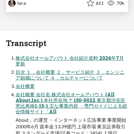
lara
611
70k
Transcript
株式会社オールアバウト 会社紹介資料 2026年7月
更新
目次 １．会社概要 ２．サービス紹介 ３．エンジニ
ア組織について ４．カルチャーについて
会社概要
会社概要 会社名 株式会社オールアバウト (All
About,Inc.) 本社所在地 〒150-0022 東京都渋谷区
恵比寿南1-15-1 主な事業内容 ・専門ガイドによる総
合情報サイト「All
About」の運営 ・インターネット広告事業 事業開始
2000年6月 資本金 13.39億円 上場市場 東京証券取引
所 スタンダード市場(証券コード：2454) 上場日