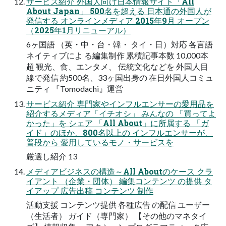
サービス紹介 外国人向け日本情報サイト「All
About Japan」 500名を超える 日本通の外国人が
発信する オンラインメディア 2015年9月 オープン
（2025年1月リニューアル）
6ヶ国語 （英・中・台・韓・ タイ・日）対応 各言語
ネイティブによ る編集制作 累積記事本数 10,000本
超 観光、食、エンタメ、 伝統文化などを 外国人目
線で発信 約500名、33ヶ国出身の 在日外国人コミュ
ニティ 『Tomodachi』運営
サービス紹介 専門家やインフルエンサーの愛用品を
紹介するメディア「イチオシ」 みんなの 「買ってよ
かった」を シェア 「All About」に所属する 「ガ
イド」のほか、800名以上の インフルエンサーが、
普段から 愛用しているモノ・サービスを
厳選し紹介 13
メディアビジネスの構造～All Aboutのケース クラ
イアント （企業・団体） 編集コンテンツ の提供 タ
イアップ 広告出稿 コンテンツ 制作
活動支援 コンテンツ提供 各種広告 の配信 ユーザー
（生活者） ガイド（専門家） 【その他のマネタイ