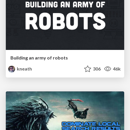
Building an army of robots
kneath
306
46k