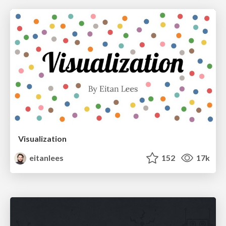
Visualization
eitanlees
152
17k