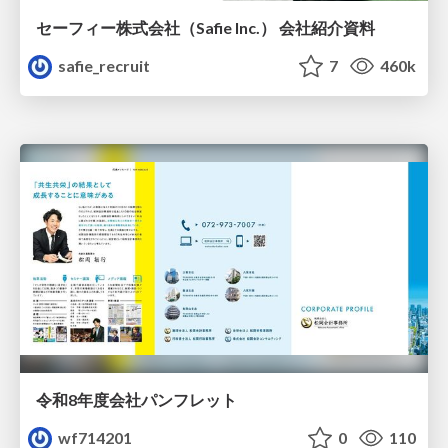
セーフィー株式会社（Safie Inc.） 会社紹介資料
safie_recruit
7
460k
令和8年度会社パンフレット
wf714201
0
110