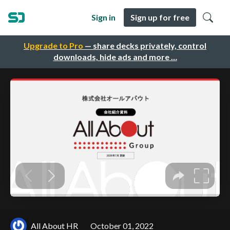
Sign in
Sign up for free
Upgrade to Pro
— share decks privately, control
downloads, hide ads and more …
All About HR
October 01, 2022