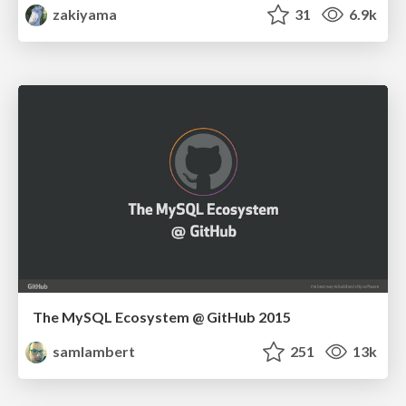
zakiyama
31
6.9k
The MySQL Ecosystem @ GitHub 2015
samlambert
251
13k