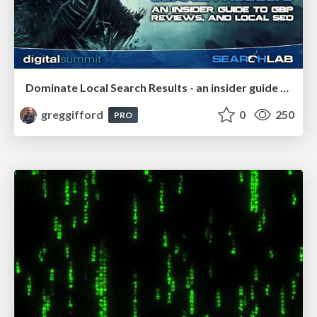
Dominate Local Search Results - an insider guide to GBP, reviews, and Local SEO
greggifford
0
250
PRO