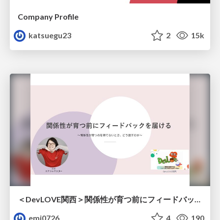
Company Profile
katsuegu23
2
15k
＜DevLOVE関西＞関係性が育つ前にフィードバックを届ける ～関係性が育つのを待てないとき、どう渡すのか～
emi0726
4
190