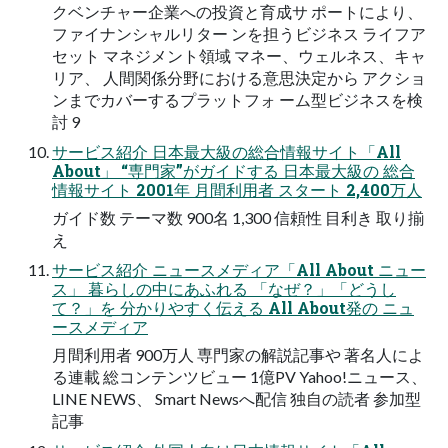
クベンチャー企業への投資と育成サ ポートにより、
ファイナンシャルリター ンを担うビジネス ライフア
セット マネジメント領域 マネー、ウェルネス、キャ
リア、 人間関係分野における意思決定から アクショ
ンまでカバーするプラットフォ ーム型ビジネスを検
討 9
サービス紹介 日本最大級の総合情報サイト「All
About」 “専門家”がガイドする 日本最大級の 総合
情報サイト 2001年 月間利用者 スタート 2,400万人
ガイド数 テーマ数 900名 1,300 信頼性 目利き 取り揃
え
サービス紹介 ニュースメディア「All About ニュー
ス」 暮らしの中にあふれる 「なぜ？」「どうし
て？」を 分かりやすく伝える All About発の ニュ
ースメディア
月間利用者 900万人 専門家の解説記事や 著名人によ
る連載 総コンテンツビュー 1億PV Yahoo!ニュース、
LINE NEWS、 Smart Newsへ配信 独自の読者 参加型
記事