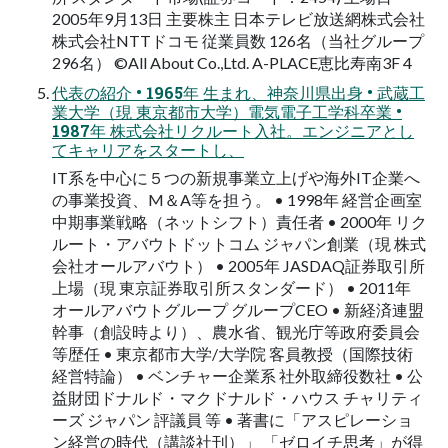
2005年9月13日 主要株主 日本テレビ放送網株式会社
株式会社NTTドコモ 従業員数 126名（当社グループ
296名） ©All About Co.,Ltd. A-PLACE恵比寿南3F 4
代表の紹介 • 1965年 生まれ、神奈川県出身 • 武蔵工
業大学（現 東京都市大学）電気電子工学科卒業 •
1987年 株式会社リクルート入社。エンジニアとし
てキャリアをスタートし、
IT系を中心に５つの新規事業立上げや海外IT企業へ
の事業投資、M＆A等を担う。 • 1998年 経営企画室
中期事業戦略（ネットシフト）責任者 • 2000年 リク
ルート・アバウトドットコム ジャパン創業（現 株式
会社オールアバウト） • 2005年 JASDAQ証券取引所
上場（現 東京証券取引所スタンダード） • 2011年
オールアバウトグループ グループCEO • 新経済連盟
幹事（創設時より）、農水省、観光庁等政府委員会
等歴任 • 東京都市大学/大学院 客員教授（国際技術
経営特論） • ベンチャー企業系 社外取締役数社 • 公
益財団ドナルド・マクドナルド・ハウス チャリティ
ーズ ジャパン 評議員 等 • 著書に「アスピレーショ
ン経営の時代（講談社刊）」 「ゼロイチ思考」が得