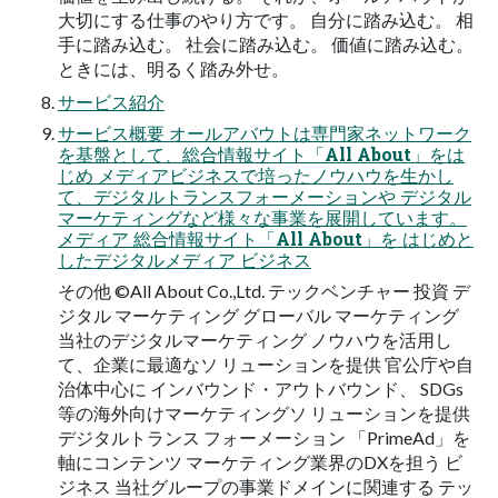
大切にする仕事のやり方です。 自分に踏み込む。 相
手に踏み込む。 社会に踏み込む。 価値に踏み込む。
ときには、明るく踏み外せ。
サービス紹介
サービス概要 オールアバウトは専門家ネットワーク
を基盤として、総合情報サイト「All About」をは
じめ メディアビジネスで培ったノウハウを生かし
て、デジタルトランスフォーメーションや デジタル
マーケティングなど様々な事業を展開しています。
メディア 総合情報サイト「All About」を はじめと
したデジタルメディア ビジネス
その他 ©All About Co.,Ltd. テックベンチャー 投資 デ
ジタル マーケティング グローバル マーケティング
当社のデジタルマーケティング ノウハウを活用し
て、企業に最適なソ リューションを提供 官公庁や自
治体中心に インバウンド・アウトバウンド、 SDGs
等の海外向けマーケティングソ リューションを提供
デジタルトランス フォーメーション 「PrimeAd」を
軸にコンテンツ マーケティング業界のDXを担う ビ
ジネス 当社グループの事業ドメインに関連する テッ