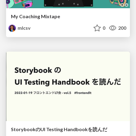
My Coaching Mixtape
mlcsv
0
200
StorybookのUI Testing Handbookを読んだ