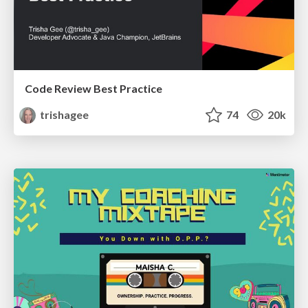
Code Review Best Practice
trishagee
74
20k