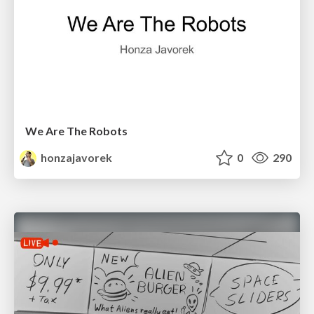
We Are The Robots
honzajavorek
0
290