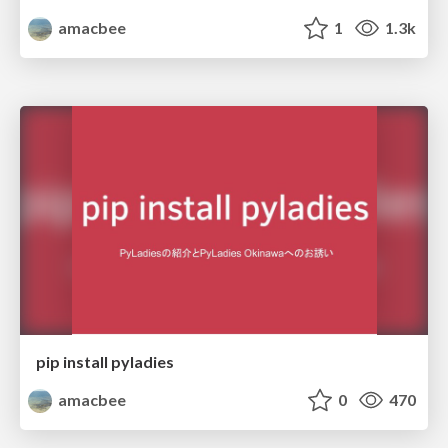
amacbee
1
1.3k
pip install pyladies
amacbee
0
470