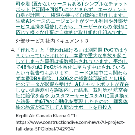
司令塔 (置かないケースもある) シンプルなチャット
ボット (“質問→回答”) にとどまらず、エージェント
自身が計画し、 権限を持って自律的に動作します。
生成AIベースのエージェントがツール利用や外部サ
ービス連携を駆使しながら、ユーザーからの 依頼に
応じて様々な仕事に自律的に取り組む仕組みです。
外部サービス 社内ドキュメント 3
『作れる』と『使われ続ける』は別問題 PoCではう
まくいっていたけれども、本番で重大な事故を起こ
してしまった事例は多数報告され ています。平均し
て46％のAI PoCが本番化に至らず中止されている
という報告*1もあります。 コード凍結中にも関わら
ず本番DBを削除。1,206名の経営幹部記録 と1,196
社のデータが影響を受けた AIチャットボットが存在
しない遺族割引を誤案内した結果、裁判所が 航空会
社に賠償を命令 カスタマーサービスをAIに置き換え
た結果、約67%の自動化を実現 したものの、顧客体
験の品質が低下して人間のサポートを再投入
Replit Air Canada Klarna 4 *1:
https://www.constructiondive.com/news/AI-project-
fail-data-SPGlobal/742934/