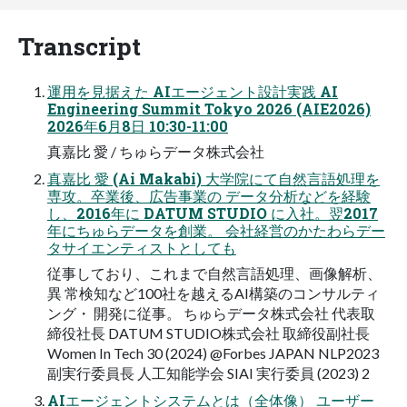
Transcript
運用を見据えた AIエージェント設計実践 AI
Engineering Summit Tokyo 2026 (AIE2026)
2026年6月8日 10:30-11:00
真嘉比 愛 / ちゅらデータ株式会社
真嘉比 愛 (Ai Makabi) 大学院にて自然言語処理を
専攻。卒業後、広告事業の データ分析などを経験
し、2016年に DATUM STUDIO に入社。翌2017
年にちゅらデータを創業。 会社経営のかたわらデー
タサイエンティストとしても
従事しており、これまで自然言語処理、画像解析、
異 常検知など100社を越えるAI構築のコンサルティ
ング・ 開発に従事。 ちゅらデータ株式会社 代表取
締役社長 DATUM STUDIO株式会社 取締役副社長
Women In Tech 30 (2024) @Forbes JAPAN NLP2023
副実行委員長 人工知能学会 SIAI 実行委員 (2023) 2
AIエージェントシステムとは（全体像） ユーザー