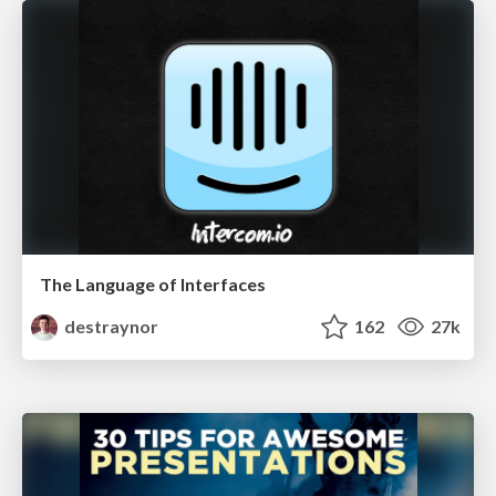
The Language of Interfaces
destraynor
162
27k