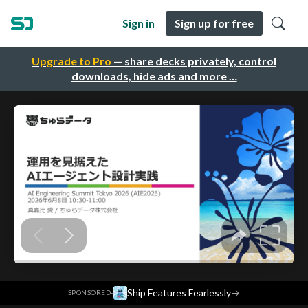
Sign in
Sign up for free
Upgrade to Pro
— share decks privately, control
downloads, hide ads and more …
·
Ship Features Fearlessly
→
SPONSORED