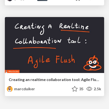
Creating an realtime collaboration tool: Agile Flush - .NET Oxford
marcduiker
35
2.5k