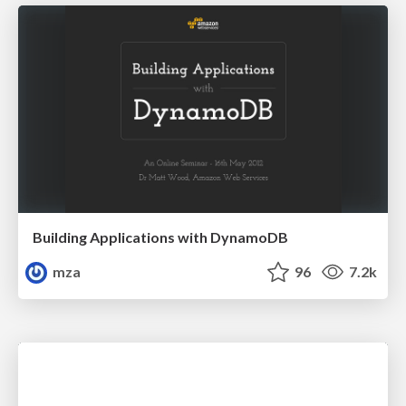
Building Applications with DynamoDB
mza
96
7.2k