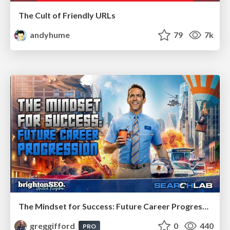
The Cult of Friendly URLs
andyhume
79
7k
The Mindset for Success: Future Career Progression
greggifford
0
440
PRO