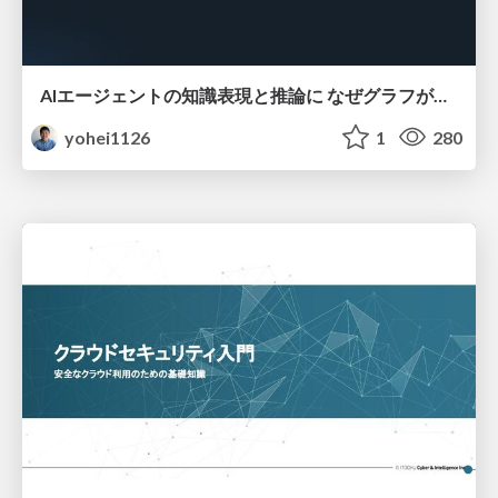
AIエージェントの知識表現と推論に なぜグラフが使われるのか - 記号的AIの復権とニューラルAIとの統合
yohei1126
1
280