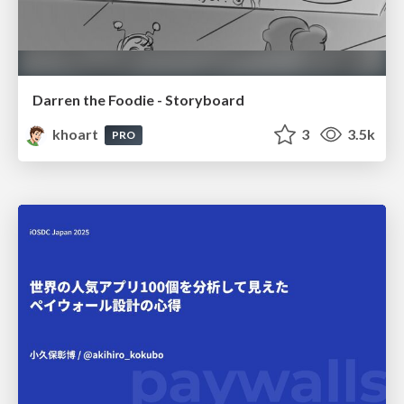
Darren the Foodie - Storyboard
khoart
3
3.5k
PRO