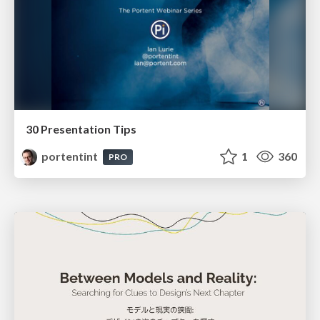
30 Presentation Tips
portentint
1
360
PRO