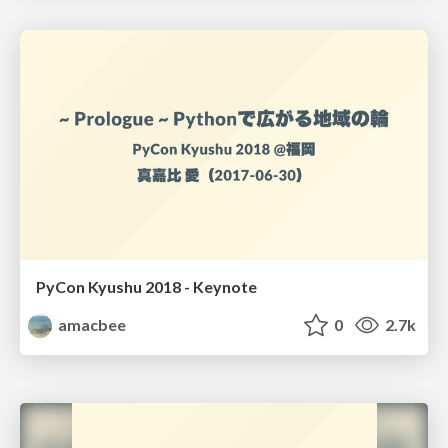
PyCon Kyushu 2018 - Keynote
amacbee
0
2.7k