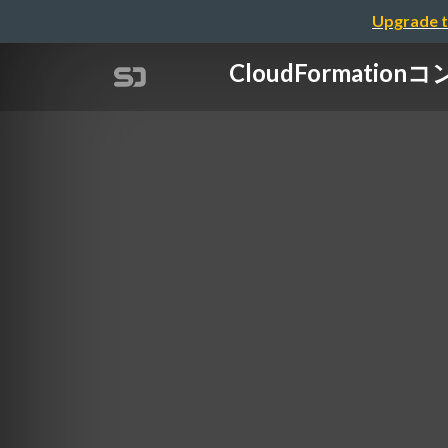
Upgrade t
CloudForma