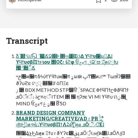
Transcript
ࣾձ՝୊ʹରԠ͠ɺ ߴ෇ՃՁ஋Ͱ΋બ͹Εଓ͚Δ ϒϥϯυ΁ม༰͢Δɺ
ϒϥϯυσβΠϯϝιου ΢Οζɾ ίϩφ ਓޱݮগ ݪՁߴಅ ಇ͖ํͷଟ༷Խ
౗࢈݅਺૿Ճ
৽ࢢ৔ͷ૑ग़ δϟύϯϒϥϯυͷ૑ग़ ؾީมಈ ࢠͲ΋ͷශࠔ ΤωϧΪʔ໰୊
ϑʔυϩε ଟ༷ੑ ஍ํ૑ੜ όΠΞε
ܦӦऀɾࣄۀऀʗফඅऀ ITEM ঎ ඼ ηʔϧε VI MI ϒϥϯυ ମݧ ૝ ͍
MIND ਓޱݮগ ؾީ ݟͨ໨ Β͠͞ SD
BRAND DESIGN COMPANY
MARKETING/CREATIVE/AD ɾ PR ࢲͨͪʹ͍ͭͯ
಄Ͱߟ͚͑ͨͩͷઓུϒϥϯυσβΠϯΛఏҊ͠ ͍͍ͯͷ͔ʁ ܦӦऀʹ৴པ͞Εɺ
൐૸͢Δ͜ͱ͕Ͱ͖Δͷ͔ʁ Ξϯυ ɾ ϑΥʔε͸ࢥ͏ɻ ܦӦऀ͕૬ஊ͍ͨ͠ͷ͸ɺ ܦӦΛ࣮ફ͠ɺ