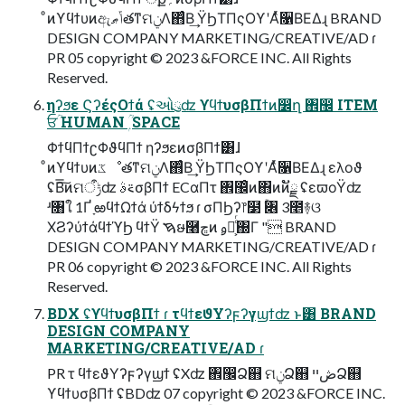
ͦͷϒϥϯυͷඇݴޠతͳମݧΛ΋ͨΒ͢ ΫϦΤΠςΟϒʹΑͬͯ૑ΒΕΔɻ BRAND
DESIGN COMPANY MARKETING/CREATIVE/AD ɾ
PR 05 copyright © 2023 &FORCE INC. All Rights
Reserved.
ηʔϧε ϚʔέςΟϯά ʢઓུʣ ϒϥϯυσβΠϯͷ෼ղ ঎඼ ITEM
ਓؒ HUMAN ۭؒ SPACE
ΦϯϥΠϯʗΦϑϥΠϯ ηʔϧεͷσβΠϯ͸ɺ
ͦͷϒϥϯυͷػೳతͳମݧΛ΋ͨΒ͢ ΫϦΤΠςΟϒʹΑͬͯ૑ΒΕΔɻ ελοϑ
ʢΒ͠͞ͷମݱऀʣ ࠵ࣄσβΠϯ ECαΠτ ঎඼ͦͷ΋ͷͷັྗ ʢεϖοΫʣ
ʴ৘ใ 1Ґ ָఱϥϯΩϯά ύϯδϟϯϧ ɾ σΠϦʔ෦໳ ۚ৆ 3೥࿈ଓ
ΧϨʔύϯάϥϯϓϦ ϥϯΫ ࠇໟ࿨ڇͷ ࢫຯ͕ͨͬ΀Γ " BRAND
DESIGN COMPANY MARKETING/CREATIVE/AD ɾ
PR 06 copyright © 2023 &FORCE INC. All Rights
Reserved.
BDX ʢϒϥϯυσβΠϯ ɾ τϥϯεϑΥʔϝʔγϣϯʣ ͱ͸ BRAND
DESIGN COMPANY
MARKETING/CREATIVE/AD ɾ
PR τ ϥϯεϑΥʔϝʔγϣϯ ʢXʣ ঎඼Ձ஋ ମݧՁ஋ ڞײՁ஋
ϒϥϯυσβΠϯ ʢBDʣ 07 copyright © 2023 &FORCE INC.