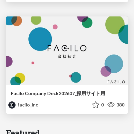
Facilo Company Deck202607_採用サイト用
facilo_inc
0
380
Featured