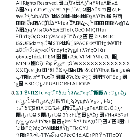
All Rights Reserved. ૝͍⾣ۭؒ ਓͷ૝͍Λݩʹ ͦͷϒϥϯυΛ෺ޠΔ
ۭؒΛ૑Δ͜ͱɻ ϒϥϯυମݧʹඞཁͳ 3 ཁૉ ̏େՁ஋Λ૿େͤ͞ɺ ఻͑Δ͜ͱͰ
ফඅऀ৺ཧʹมԽΛ༩͑Δ ߴ෇ՃՁ஋Ͱ΋બ͹Εଓ͚Δϒϥϯυ΁ ૝͍⾣
঎඼ ਓͷ૝͍Λ݁ू͠ɺ ັྗ͋Δϒϥϯυͷ Β͠͞Λ૑Δ͜ͱɻ ۭؒ ʷ ঎඼ ঎඼Λങ͍ͨ͘ͳΔ
ۭؒΛ૑Δ͜ͱɻ VI ϰΟδϡΞϧɾ ΞΠσϯςΟςΟ MIϚΠϯυ ɾ
ΞΠσϯςΟςΟ SDηʔϧεɾ σβΠϯ ࣾձ ɾ ࢢ৔՝୊ ʢPUBLIC
ISSUESʣ ফඅऀ΁ STP෼ੳ ۭ ؒ SPACE ΦϯϥΠϯʗΦϑϥΠϯ
ܦӦऀɾࣄۀऀʗফඅऀ ʢηάϝϯςʔγϣϯ ɾ λʔήςΟ ϯά ɾ
ϙδγϣχϯάʣ ITEM ঎ ඼ ηʔϧε VI MI ϒϥϯυ ମݧ ૝ ͍
MIND ΢Οζɾ ίϩφ ਓޱݮগ ݪՁߴಅ X X X X X X X X X X X X X
X X ಇ͖ํͷ ଟ༷Խ ౗࢈݅਺ ૿Ճ ৽ࢢ৔ͷ ૑ग़ δϟύϯϒϥϯυͷ ૑ग़ ؾީมಈ
ࢠͲ΋ͷ ශࠔ ΤωϧΪʔ ໰୊ ϑʔυϩε ଟ༷ੑ ஍ํ૑ੜ όΠΞε ࣦۀ཰
ݟͨ໨ Β͠͞ SD ൃ ৴ PUBLIC RELATIONS
2 1 ΫϥΠΞϯτ ফඅऀ ʢࣾձʣ ࣗࣾࣄۀΛ௨ͯ͠ ফඅऀʹ঎඼Λ ։ൃ ɾ ఏڙ
ɾ ൃ৴ ࣗࣾࣄۀͰಘͨ ܦݧΛݩʹɺ ੒ޭʹಋ͘ ιϦϡʔγϣϯΛ Ұؾ௨؏Ͱఏڙ
ࣗࣾࣄۀͰࣾձʹ৽͍͠Ձ஋Λ ੜΈग़͠ఏڙ 4઱໌Խ͞ΕͨັྗΛɺ ༷ʑͳํ๏Λ૊Έ߹Θͤൃ৴
൓Ԡ ɾ ධՁ 5 ൓Ԡ ɾ ධՁ 3 ࣗࣾࣄۀͰಘͨੜ͖ͨ ஌ݟΛఏڙ ΋ͱΉͷΧϨʔύϯ
ԭೄൃɾA5ϥϯΫࠇໟ࿨ڇ࢖༻ ࣗΒϒϥϯυΛӡӦͯ͠ಘͨݱ৔ͷϊ΢ϋ΢ͱɺ
ߴਫ਼౓ͳϚʔέςΟϯά΍੒ޭ͢ΔΫϦΤΠςΟϒɺ
޿ࠂɾPRઓུͳͲΛఏڙ͠·͢ɻ ϚʔέςΟ ϯά ADɾ PR ΫϦΤΠςΟϒ