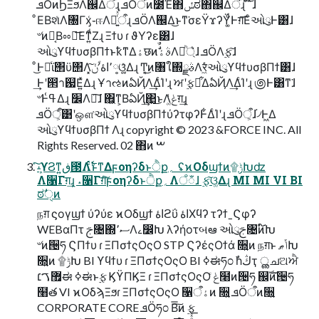
ܦӦͷϦΞϧΛ஌Δऀɻ ܦӦऀͷ೰Έ΋ݽಠ΋஌Δऀɻ ͦ͠ ͯɺ
ͦΕΒશͯΛ৐Γӽ͑֊ஈΛొ͍ͬͯ͘ऀɻ ܦӦΛ஌Δ͜ͱͳ͘σεΫϫʔΫ͚ͩͰग़͞ΕͨઓུͰ͸ɺ
৺ͷఈ͔Βೲಘ͞Εͳ͍ͩΖ͏ɻ Ξϯυ ɾ ϑΥʔε͸ɺ
ઓུϒϥϯυσβΠϯͱҟͳΔۀछͷࣗࣾࣄۀΛ্ཱͪ͛ɺ ܦӦΛ࣮ફ͠ɺ
ͦ͜Ͱಘͨϊ΢ϋ΢Λ͓٬༷اۀʹؐݩ͠ଓ͚͍ͯΔɻ Ͳ͔͜ͷ৘ใ΍ࣄྫΛर͖ͬͯͨઓུϒϥϯυσβΠϯ͸ɺ
͢Ͱʹ൒า஗Ε͍ͯΔɻ ҰาઌͷఏҊΛ͢ΔͨΊʹɻ ਅʹ࣮ફྗ͋ΔఏҊΛ͢ΔͨΊʹɻ ಄Ͱ͸ͳ͘ɺ
৺Ͱߟ͑Δɻ ׼Λྲྀ͠ɺ ΋͕͖ͳ͕ΒఏҊ͢΂͖͜ͱΛݟ͚ͭग़͢ɻ
ܦӦऀ͕ͦ͹ʹஔ͘ઓུϒϥϯυσβΠϯύʔτφʔͰ͋ΔͨΊʹɻ ܦӦऀ͕ɺ֬৴Ͱ͖Δ
ઓུϒϥϯυσβΠϯ Λɻ copyright © 2023 &FORCE INC. All
Rights Reserved. 02 ΋ͷ ࠔ
˔ܾͯ͠ϒϨͳ͍ڧ౓Λ࣋ͬͨ࣠ͱͳΔϝοηʔδͱੈք؍ ʢϰΟδϣϯͷ۩ݱԽʣ
Λ૑Γग़͢ɻ ˔૑Γग़ͨ͠ϝοηʔδͱੈք؍Λਁಁɺ ࣮ફ͠ଓ͚Δɻ MI MI VI BI
ಠࣗੑͷ
நग़ ϛογϣϯ ύʔύε ϰΟδϣϯ اۀϩΰ اۀΧϥʔ τʔϯˍϚφʔ
WEBαΠτ ࢢ৔΍ސ٬Λࡉ෼Խ λʔήοτબఆ ઓུࢢ৔ͷ໌֬Խ
৺ͷ੔ཧ ϚΠϯυ ɾ ΞΠσϯςΟςΟ STP ϚʔέςΟϯά ૝͍ͷ நग़ͱ ݴޠԽ
૝͍ͷ ۩ݱԽ BI ϒϥϯυ ɾ ΞΠσϯςΟςΟ BI ߦಈཧ೦ ࣾһڭҭ ൢചଅਐ
޿ࠂ׆ಈ ߦಈͱ࣮ફ ϏϔΠϏΞ ɾ ΞΠσϯςΟςΟ ݟͨ໨ͷ੔ཧ ஌ࣝͷ੔ཧ
໨త VI ϰΟδϡΞϧɾ ΞΠσϯςΟςΟ ૑ۀऀͷ ૝͍ ܦӦऀͷ૝͍
CORPORATE CORE ܦӦཧ೦ Β͠͞ͷ ࣮ફ