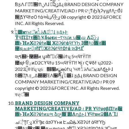
ࣗΒ࣮ફΛ܁Γฦ͠ಘͨ੒ޭମݧΛɺ ༨ͣ͞ఏڙ͢Δɻ BRAND DESIGN COMPANY
MARKETING/CREATIVE/AD ɾ PR ଟ༷ͳιϦϡʔγϣϯΛֻ͚߹Θͤɺ
੒ޭ͢ΔϒϥϯσΟ ϯάઓུΛ࣮ߦ͠·͢ɻ 08 copyright © 2023 &FORCE
INC. All Rights Reserved.
ࢲͨͪ͸ҥɾ৯ɾॅͷࣗࣾࣄۀΛ্ཱͪ͛ɺ ࣮ફ͢Δ͜ͱͰ
ΫϥΠΞϯτ΍ࣾձʹϏδωεͷ࠷લઢͷ ʮ஌ܙʯ Λఏڙ͠·͢ɻ
΋ͱΉͷΧϨʔύϯͷ࣮੷ ΧϨʔύϯάϥϯϓϦ 3೥࿈ଓۚ৆ड৆
೔ຊܦࡁ৽ฉ͓औΓدͤΧϨʔύϯϥϯΩϯά શࠃ3Ґ
શࠃ֤஍Ͱ࿩୊ͷ ʮ͓औΓدͤઈ඼ύϯʯ 5બϥϯΫΠϯ
೔ຊͰਓؾͷD2Cϒϥϯυ 15બϥϯΫΠϯ Ϟϊ ɾ ϚΨδϯ ʮ2022-
2023ྲྀߦਤؑʯ ʮେ஫໨ͷྫྷౚύϯʯ ʹબग़ ࣗࣾࣄۀΛ௨ͯ͡ܦࡁΛճ͢͜ͱͰɺ
ࣗΒ΋๛͔͞Λ॥؀͢Δ࢓૊ΈΛ૑Γ·͢ɻ ࢲͨͪ͸ɺ ࣮ફ͢Δɻ BRAND DESIGN
COMPANY MARKETING/CREATIVE/AD ɾ PR 09
copyright © 2023 &FORCE INC. All Rights Reserved.
ফඅऀ΁
BRAND DESIGN COMPANY
MARKETING/CREATIVE/AD ɾ PR ϒϥϯυσβΠϯͷ࣮੷
΋ͱΉͷΧϨʔύϯͷมભ ࣾձɾࢢ৔՝୊Λղܾ͢Δ͜ͱ͕ɺ ϒϥϯυͷՁ஋ΛߴΊɺ
ച্ʹͭͳ͕Γ·͢ɻ ΧΫϠε άϧʔϓͱͷ Էചఏܞ ΧϨʔύϯ άϥϯϓϦ
2೥࿈ଓۚ৆ड৆ ೔ຊܦࡁ৽ฉ৽ฉ ͓औΓدͤ ΧϨʔύϯϥϯΩϯά 3Ґʹબग़