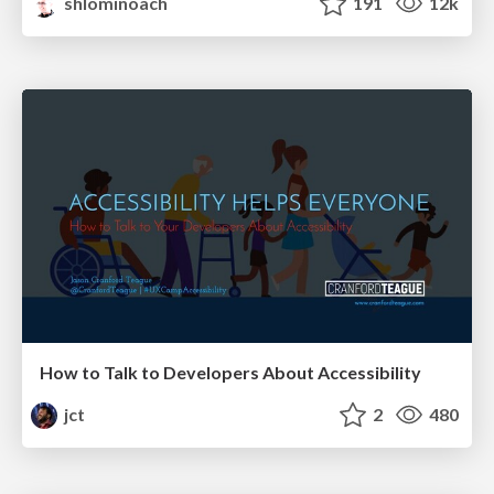
shlominoach
191
12k
How to Talk to Developers About Accessibility
jct
2
480