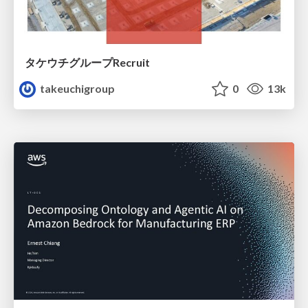
タケウチグループRecruit
takeuchigroup
0
13k