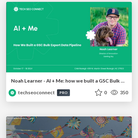
Noah Learner - AI + Me: how we built a GSC Bulk Export data pipeline
techseoconnect
0
350
PRO