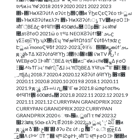
શࠃͷ࠵ࣄʹग़ళ 2018 2019 2020 2021 2022 2023
΋ͱ΋ΉͷΧϨʔύϯΛ σʔύτ Ϧ΢Ϙ΢ͷ ΫϦεϚεϚʔέο τͰൢച
΋ͱΉͷΧϨʔύϯͷελʔτ ΋ͱΉͷΧϨʔύϯ։ൃ TV౳ͷϝσΟ ΞͰ
औΓ্͛ΒΕΔʗ ΦϯϥΠϯ݄঎ 450ສԁه࿥ ৽॓ҏ੎୮ ࠵ࣄॳग़ళ
೔ܦτϨϯσΟ 2021ώ ο τ༧ଌ NEOΧϨʔύϯ෦໳ʹ ܝࡌʗ
γΣΞങ͍ΞϓϦ ʮΧ΢γΣʯ ʹग़ళ ָఱϥϯΩϯά1Ґ ʢύϯδϟϯϧʣ ʗ
Էൢച։࢝ monoϚΨδϯ 2022-2023ྲྀߦਤؑ େ஫໨ͷྫྷౚύϯʹܝࡌ
ԭೄॳͱͳΔ ΧϨʔύϯάϥϯϓϦ 3೥࿈ଓۚ৆ड৆ ଟ͘ͷTV ɾ ࡶࢽ ɾ
WEBϝσΟ ΞͰऔΓ্͛ΒΕΔ શࠃ֤஍ͷඦ՟ళͷ࠵ࣄग़ళ΁ܨ͕Δ ϝσΟ
Ξ࣮੷͕৴པͱͳΓ࠵ࣄʹ ग़ళґཔ͕૿Ճɺ ࠵ࣄʹग़ళ͠ଓ͚ΒΕΔ ϒϥϯυͱ ͠ ͯೝ஌͞Ε޷॥
؀͕ग़དྷΔɻ 2018.7 2020.4 2020.12 ΧϨʔύϯ άϥϯϓϦ ۚ৆ड৆
2020.11 2020.8 2020.10 2019.8 2018.1 2020.11
2021.9 ԭೄݝ ;Δ͞ͱೲ੫ ฦྱ඼ʹೝఆ 2021.8 ώϧφϯσεग़ԋ
ΦϯϥΠϯ݄঎ 600ສԁه࿥ 2021.8 2022.11 2022.12 2021.9
2021.11 2021.12 CURRYPAN GRANDPRIX 2022
CURRYPAN GRANDPRIX 2022 CURRYPAN
GRANDPRIX 2020 େख৯඼௨ൢαΠ τ ग़ళ 2023.2
໿23ສຊ 50ഒ˞ ελʔτ ͔࣌Β 2018-2022ྦྷܭ ൢച ͓٬༷ʹ ఏڙͨ͠ ΋ͷ
ԭೄݝͷ ࣾձ՝୊ɾ ࢢ৔՝୊ ϑʔυ ϩε ύϯۀք ౗࢈૿ ௨ৗ ഇغ͞ΕΔ
ڇ͢͡೑Λ ׆༻ ৽ͨͳ ؍ޫ஍ धཁ ίϩφՒͰ ͓औΓدͤ धཁ ϝσΟ ΞͰ ࿩୊ͷ