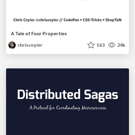
A Tale of Four Properties
chriscoyier
163
24k