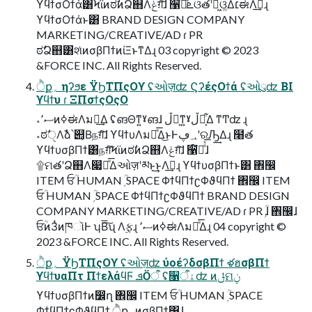
ϒϥϯσΟϯά͸ϞϊͷಠࣗͷՁ஋Λݟग़͠ɺ ઱໌Խͤͯ͞ܧଓతʹຏ͖ଓ͚Δ׆ಈΛࢦ͢ɻ
ϒϥϯσΟϯάͱ͸ BRAND DESIGN COMPANY
MARKETING/CREATIVE/AD ɾ PR
ಠࣗՁ஋͸શͯͷσβΠϯͷίΞͱͳΔɻ 03 copyright © 2023
&FORCE INC. All Rights Reserved.
ੈք؍ ηʔϧε ΫϦΤΠςΟϒ ʢઓज़ʣ ϚʔέςΟϯά ʢઓུʣ BI
ϒϥϯυ ɾ ΞΠσϯςΟςΟ
˔ސ٬ͷߦಈΛม༰͢Δ ʢങΘͳ͍ˠങ͏ɺ ڵຯ͕ͳ͍ˠڵຯ͕͋Δ ͳͲʣ ɻ
˔ಠࣗੑΛࣾձ՝୊͔Βநग़ͯ͠ɺ ϒϥϯυΛม༰ͤ͞Δ͜ͱͰ؀ڥʹରԠ͢Δɻ ໨త
ϒϥϯυσβΠϯ͸நग़ͨ͠ϞϊͷಠࣗͷՁ஋Λݟग़͠ɺ ઱໌Խͤͯ͞ɺ
۩ମతʹՁ஋Λ෇Ճͤ͞Δઓज़ʹམͱ͢͜ͱΛࢦ͢ɻ ϒϥϯυσβΠϯͱ͸ ঎඼
ITEM ਓؒ HUMAN ۭؒ SPACE ΦϯϥΠϯʗΦϑϥΠϯ ঎඼ ITEM
ਓؒ HUMAN ۭؒ SPACE ΦϯϥΠϯʗΦϑϥΠϯ BRAND DESIGN
COMPANY MARKETING/CREATIVE/AD ɾ PR ۭؒɺ ঎඼ɺ
ਓؒͷ3ͭͷཁૉͰ ʮΒ͠͞ʯ Λ࣮ફɻ ސ٬ͷߦಈΛม༰ͤ͞Δɻ 04 copyright ©
2023 &FORCE INC. All Rights Reserved.
ੈք؍ ΫϦΤΠςΟϒ ʢઓज़ʣ ύοέʔδσβΠϯ ళฮσβΠϯ
ϒϥϯυαΠτ ΠϯελάϥϜ ܦӦऀ ʢ૑ۀऀʣ ͷݪମݧ
ϒϥϯυσβΠϯͷ෼ղ ঎඼ ITEM ਓؒ HUMAN ۭؒ SPACE
ΦϯϥΠϯʗΦϑϥΠϯ ੈք؍ͷσβΠϯ͸ɺ