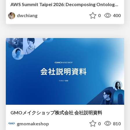
AWS Summit Taipei 2026: Decomposing Ontology and Agentic AI - Using Amazon Bedrock to Bring Living Water to Manufacturing ERP
dwchiang
0
400
GMOメイクショップ株式会社 会社説明資料
gmomakeshop
0
810