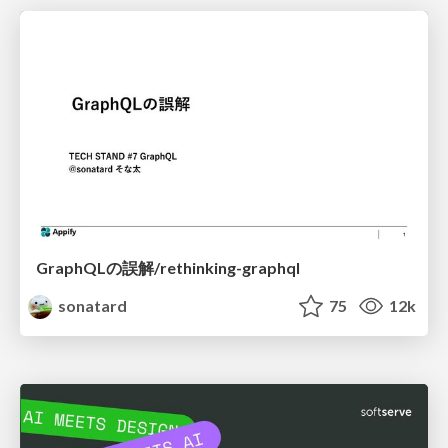
GraphQLの誤解/rethinking-graphql
sonatard
75
12k