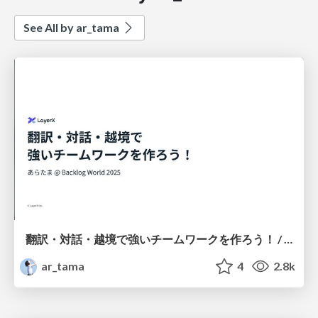
See All by ar_tama
翻訳・対話・越境で強いチームワークを作ろう！ / Building Strong Teamwork through Interpretation, Dialogue, and Border-Crossing
ar_tama
4
2.8k