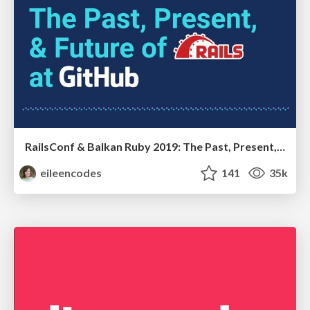
RailsConf & Balkan Ruby 2019: The Past, Present, and Future of Rails at GitHub
eileencodes
141
35k