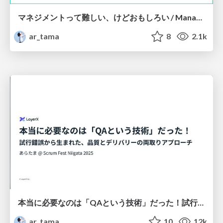
マネジメントって難しい、けどおもしろい / Management is tough, but fun! #em_findy
ar_tama
8
2.1k
本当に必要なのは「QAという技術」だった！試行錯誤から生まれた、品質とデリバリーの両取りアプローチ / Turns Out, "QA as a Discipline" Was the Key!
ar_tama
10
12k