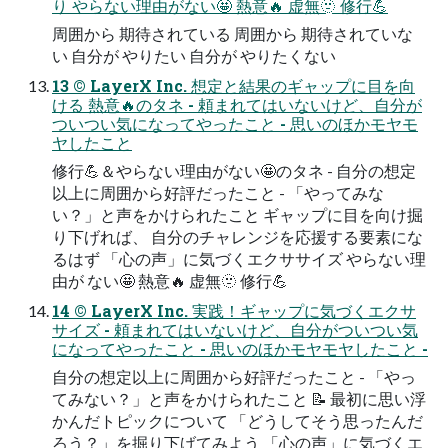
り やらない理由がない🤩 熱意🔥 虚無🫥 修⾏💪
周囲から 期待されている 周囲から 期待されていな
い ⾃分が やりたい ⾃分が やりたくない
13 © LayerX Inc. 想定と結果のギャップに⽬を向
ける 熱意🔥のタネ - 頼まれてはいないけど、⾃分が
ついつい気になってやったこと - 思いのほかモヤモ
ヤしたこと
修⾏💪＆やらない理由がない🤩のタネ - ⾃分の想定
以上に周囲から好評だったこと - 「やってみな
い？」と声をかけられたこと ギャップに⽬を向け掘
り下げれば、 ⾃分のチャレンジを応援する要素にな
るはず 「⼼の声」に気づくエクササイズ やらない理
由が ない🤩 熱意🔥 虚無🫥 修⾏💪
14 © LayerX Inc. 実践！ギャップに気づくエクサ
サイズ - 頼まれてはいないけど、⾃分がついつい気
になってやったこと - 思いのほかモヤモヤしたこと -
⾃分の想定以上に周囲から好評だったこと - 「やっ
てみない？」と声をかけられたこと 📝 最初に思い浮
かんだトピックについて 「どうしてそう思ったんだ
ろう？」を掘り下げてみよう 「⼼の声」に気づくエ