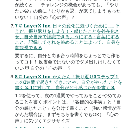
が続くと…… チャレンジの機会があっても、「やり
たい🤩」の前に「むりかも🤯」が来てしまう もった
いない！ ⾃分の「⼼の声」？
7 © LayerX Inc. ⽇々の変化に気づくために…… そ
うだ、振り返りをしよう！ - 感じたことを外在化さ
せ、⾃分⾃⾝で認識できるようにする - ⾔葉にする
こと、記録してそれを眺めることによって、⾃⾝を
客観視できる
要するに、⾃分と向き合う時間をちょっとでも作る
ってコト！ 反省会ではないのでダメ出しはしなくて
いい 🙆 ⾃分の「⼼の声」？
8 © LayerX Inc. かんたん！振り返り3ステップ 1.
この1週間で起きたできごとや、⾃分がやったことを
書く 2. 1に対して、⾃分がどう感じたかを書く 3.
1, 2を使って、次の1週間でやってみること‧やめてみ
ることを書く ポイントは、「客観的な事実」と「⾃
分の感じたこと」を分けて書くこと （強い感情が浮
かんだ場合は、まずそちらを書くでもOK） 「⼼の
声」に気づくエクササイズ