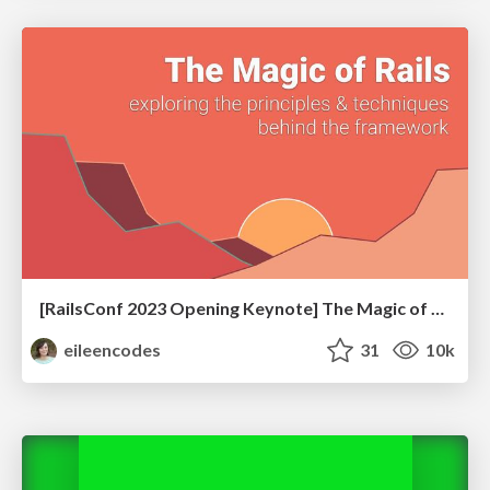
[RailsConf 2023 Opening Keynote] The Magic of Rails
eileencodes
31
10k