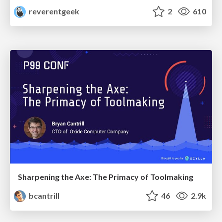
reverentgeek
2
610
Sharpening the Axe: The Primacy of Toolmaking
bcantrill
46
2.9k