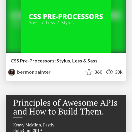
CSS Pre-Processors: Stylus, Less & Sass
bermonpainter
360
30k