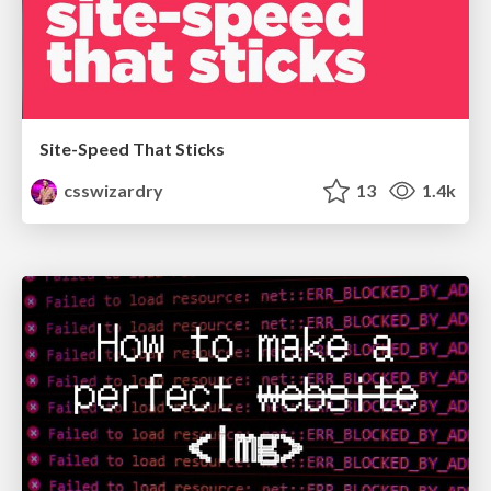
Site-Speed That Sticks
csswizardry
13
1.4k