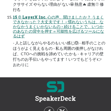
クササイズ やらない理由が ない🤩 熱意🔥 虚無🫥 修
⾏💪
15 © LayerX Inc. ⼼の声、聞けましたか？ うまく
できなかった？⼤丈夫です！ - 慣れないうちは、な
かなかうまくいかないもの - 続けることで、いつか
のあなたの背中を押す＝可能性を広げるツールにな
るはず
- ⼈と話しながらやるのもいい感じ🙆 - 相⼿のことの
ほうがよく⾒えるもの - 私も周囲の後押しがなけれ
ば、CTOへの挑戦を諦めていたかも - キャリアの壁
打ちのお⼿伝いもやってます！いつでもどうぞ 👉
おわりに
SpeakerDeck