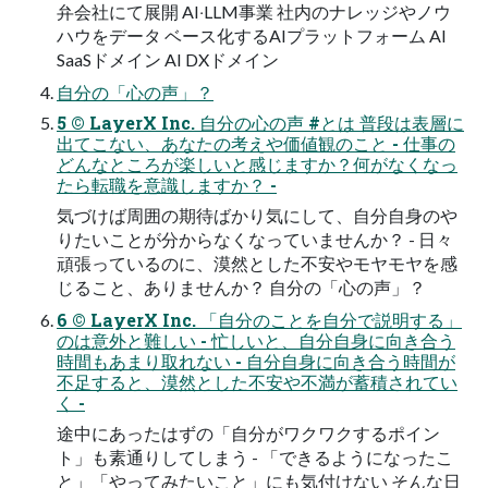
弁会社にて展開 AI‧LLM事業 社内のナレッジやノウ
ハウをデータ ベース化するAIプラットフォーム AI
SaaSドメイン AI DXドメイン
⾃分の「⼼の声」？
5 © LayerX Inc. ⾃分の⼼の声 #とは 普段は表層に
出てこない、あなたの考えや価値観のこと - 仕事の
どんなところが楽しいと感じますか？何がなくなっ
たら転職を意識しますか？ -
気づけば周囲の期待ばかり気にして、⾃分⾃⾝のや
りたいことが分からなくなっていませんか？ - ⽇々
頑張っているのに、漠然とした不安やモヤモヤを感
じること、ありませんか？ ⾃分の「⼼の声」？
6 © LayerX Inc. 「⾃分のことを⾃分で説明する」
のは意外と難しい - 忙しいと、⾃分⾃⾝に向き合う
時間もあまり取れない - ⾃分⾃⾝に向き合う時間が
不⾜すると、漠然とした不安や不満が蓄積されてい
く -
途中にあったはずの「⾃分がワクワクするポイン
ト」も素通りしてしまう - 「できるようになったこ
と」「やってみたいこと」にも気付けない そんな⽇