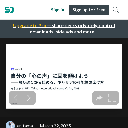
Sign in
Sign up for free
Upgrade to Pro
— share decks privately, control
downloads, hide ads and more …
ar_tama
March 22, 2025