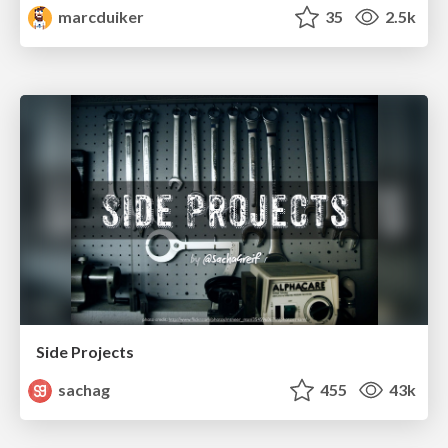
marcduiker
35
2.5k
Side Projects
sachag
455
43k