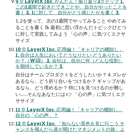
9 © LayerX Inc. かんたん！振り返り3ステップ 1.
この1週間で起きたできごとや、⾃分がやったことを
書く 2. 1に対して、⾃分がどう感じたかを書く 3.
1, 2を使って、次の1週間でやってみること‧やめてみ
ることを書く 📝 最初に思い浮かんだトピックひとつ
に対して実践してみよう 「⼼の声」に気づくエクサ
サイズ
10 © LayerX Inc. 応⽤編！「キャリアの棚卸し」
1. ⾃分は⼈⽣においてどうなりたい‧どうありたい
か？（Will） 2. 会社は、⾃分に何（どんな役割）
を期待しているか？ 3.
⾃分はチーム‧プロダクトをどうしたいか？ 4. ズレが
あるなら、どう折り合いをつけるか？ ギャップがあ
るなら、どう埋めるか？ 特に1を⾒つけるのが難し
い……そんなあなたには 👉 「⼼の声」に気づくエク
ササイズ
11 © LayerX Inc. 応⽤編！「キャリアの棚卸し」
⾃分の「⼼の声」？
12 © LayerX Inc. 「知らない景⾊を⾒に⾏こう チ
ャンスを掴んだら道が開けたマネジメントの旅」よ