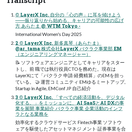
© LayerX Inc. ⾃分の「⼼の声」に⽿を傾けよう
――振り返りから始める、キャリアの可能性の広げ
⽅ あらたま @ WTM Tokyo -
International Women's Day 2025
2 © LayerX Inc. 新多真琴（あらたま）
@ar_tama 株式会社LayerX バクラク事業部 EM
（エンジニアリングマネージャー）
📝 ソフトウェアエンジニアとしてキャリアをスター
トし、前 職では執⾏役員CTOを務めた。現在は
LayerXにて「バクラク 申請‧経費精算」のEMを担っ
ている。 🤝 運営コミュニティ EMゆるミートアップ,
Startup in Agile, EMConf JP ⾃⼰紹介
3 © LayerX Inc. 「すべての経済活動を、デジタル
化する。」をミッションに、AI SaaSとAI DXの事
業を展開 事業紹介 バクラク事業 企業活動のインフ
ラとなる業務を
効率化するクラウドサービス Fintech事業 ソフトウ
ェアを駆使したアセットマネジ メント‧証券事業を合