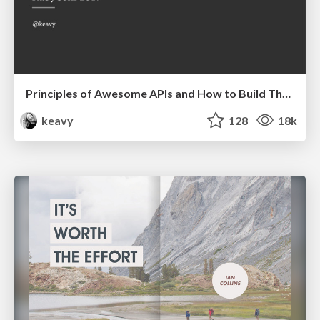
Principles of Awesome APIs and How to Build Them.
keavy
128
18k