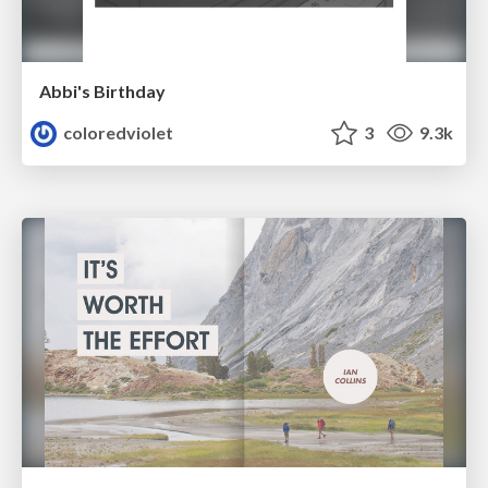
Abbi's Birthday
coloredviolet
3
9.3k