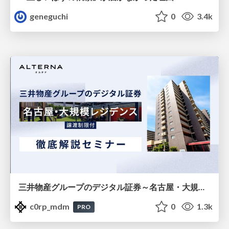
geneguchi
0
3.4k
三井物産グループのデジタル証券～名古屋・大規模レジデンス～徹底解説セミナー
c0rp_mdm
0
1.3k
PRO