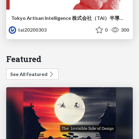
Tokyo Artisan Intelligence 株式会社（TAI）半導体戦略_最新版
tai20200303
0
300
Featured
See All Featured