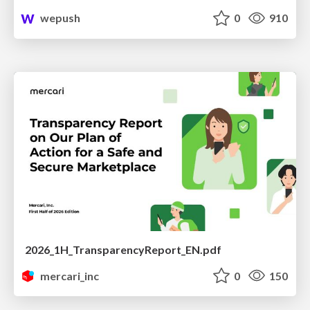
wepush
0
910
2026_1H_TransparencyReport_EN.pdf
mercari_inc
0
150