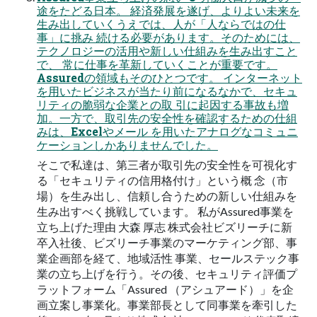
途をたどる⽇本。 経済発展を遂げ、よりよい未来を
⽣み出していくうえでは、⼈が「⼈ならではの仕
事」に挑み 続ける必要があります。そのためには、
テクノロジーの活⽤や新しい仕組みを⽣み出すこと
で、 常に仕事を⾰新していくことが重要です。
Assuredの領域もそのひとつです。 インターネット
を⽤いたビジネスが当たり前になるなかで、セキュ
リティの脆弱な企業との取 引に起因する事故も増
加。⼀⽅で、取引先の安全性を確認するための仕組
みは、Excelやメール を⽤いたアナログなコミュニ
ケーションしかありませんでした。
そこで私達は、第三者が取引先の安全性を可視化す
る「セキュリティの信⽤格付け」という概 念（市
場）を⽣み出し、信頼し合うための新しい仕組みを
⽣み出すべく挑戦しています。 私がAssured事業を
立ち上げた理由 ⼤森 厚志 株式会社ビズリーチに新
卒⼊社後、ビズリーチ事業のマーケティング部、事
業企画部を経て、地域活性 事業、セールステック事
業の⽴ち上げを⾏う。その後、セキュリティ評価プ
ラットフォーム「Assured （アシュアード）」を企
画⽴案し事業化。事業部⻑として同事業を牽引した