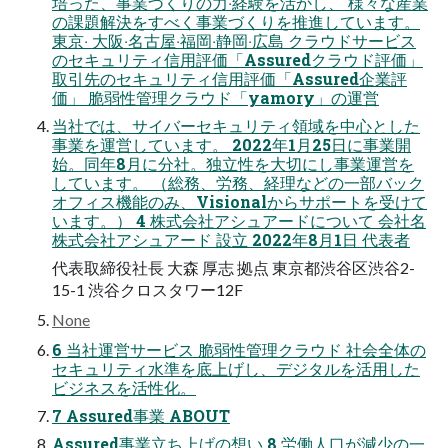
培った、事業づくりの⼒‧経験を活かし、 様々な産業
の課題解決をすべく事業づくりを推進しています。
東京‧ ⼤阪‧名古屋‧福岡‧静岡‧広島 クラウドサービス
のセキュリティ信⽤評価「Assuredクラウド評価」
取引先のセキュリティ信⽤評価「Assured企業評
価」 脆弱性管理クラウド「yamory」の運営
当社では、サイバーセキュリティ領域を中⼼とした
事業を運営しています。 2022年1⽉25⽇に事業開
始。同年8⽉に分社。独⽴性を⼤切にし事業運営を
しています。 （総務、労務、経理などの⼀部バック
オフィス機能のみ、Visionalからサポートを受けて
います。） 4 株式会社アシュアードについて 会社名
株式会社アシュアード 設立 2022年8月1日 代表者
代表取締役社長 大森 厚志 拠点 東京都渋谷区渋谷2-
15-1 渋谷クロスタワー12F
None
6 当社運営サービス 脆弱性管理クラウド 社会全体の
セキュリティ⽔準を底上げし、デジタルを活⽤した
ビジネスを活性化。
7 Assured事業 ABOUT
Assured事業立ち上げの想い 8 労働⼈⼝が減少の⼀