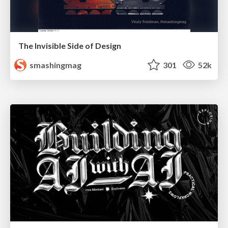
The Invisible Side of Design
smashingmag
301
52k