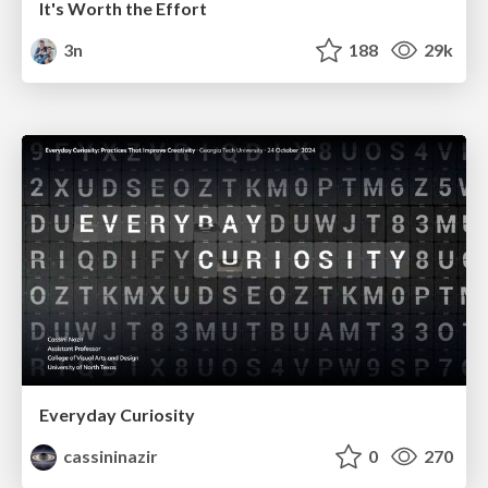
It's Worth the Effort
3n
188
29k
Everyday Curiosity
cassininazir
0
270