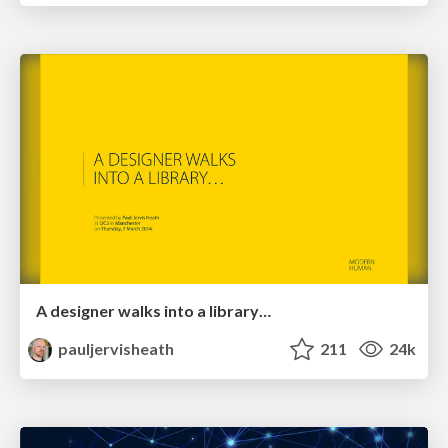
A designer walks into a library…
pauljervisheath
211
24k