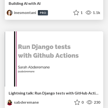
Building AI with AI
inesmontani
1
1.1k
PRO
Lightning talk: Run Django tests with GitHub Actions
sabderemane
0
230