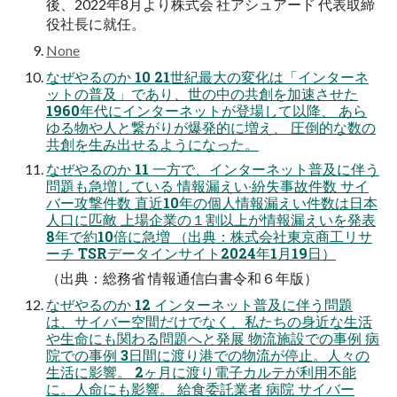
後、2022年8⽉より株式会 社アシュアード 代表取締
役社⻑に就任。
None
なぜやるのか 10 21世紀最⼤の変化は「インターネ
ットの普及」であり、世の中の共創を加速させた
1960年代にインターネットが登場して以降、 あら
ゆる物や⼈と繋がりが爆発的に増え、 圧倒的な数の
共創を⽣み出せるようになった。
なぜやるのか 11 ⼀⽅で、インターネット普及に伴う
問題も急増している 情報漏えい‧紛失事故件数 サイ
バー攻撃件数 直近10年の個⼈情報漏えい件数は⽇本
⼈⼝に匹敵 上場企業の１割以上が情報漏えいを発表
8年で約10倍に急増 （出典：株式会社東京商⼯リサ
ーチ TSRデータインサイト2024年1⽉19⽇）
（出典：総務省 情報通信⽩書令和６年版）
なぜやるのか 12 インターネット普及に伴う問題
は、サイバー空間だけでなく、私たちの⾝近な⽣活
や⽣命にも関わる問題へと発展 物流施設での事例 病
院での事例 3⽇間に渡り港での物流が停⽌。⼈々の
⽣活に影響。 2ヶ⽉に渡り電⼦カルテが利⽤不能
に。⼈命にも影響。 給⾷委託業者 病院 サイバー