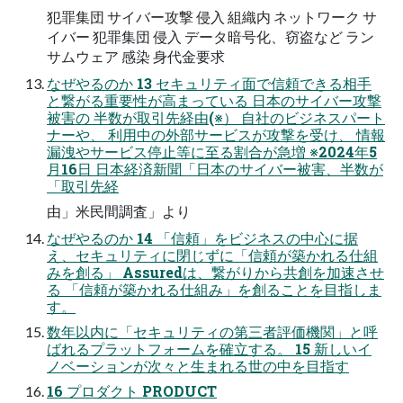
犯罪集団 サイバー攻撃 侵⼊ 組織内 ネットワーク サ
イバー 犯罪集団 侵⼊ データ暗号化、窃盗など ラン
サムウェア 感染 ⾝代⾦要求
なぜやるのか 13 セキュリティ⾯で信頼できる相⼿
と繋がる重要性が⾼まっている ⽇本のサイバー攻撃
被害の 半数が取引先経由(※） ⾃社のビジネスパート
ナーや、 利⽤中の外部サービスが攻撃を受け、 情報
漏洩やサービス停⽌等に⾄る割合が急増 ※2024年5
月16日 日本経済新聞「日本のサイバー被害、半数が
「取引先経
由」米民間調査」より
なぜやるのか 14 「信頼」をビジネスの中⼼に据
え、セキュリティに閉じずに「信頼が築かれる仕組
みを創る」 Assuredは、繋がりから共創を加速させ
る 「信頼が築かれる仕組み」を創ることを目指しま
す。
数年以内に「セキュリティの第三者評価機関」と呼
ばれるプラットフォームを確⽴する。 15 新しいイ
ノベーションが次々と生まれる世の中を目指す
16 プロダクト PRODUCT