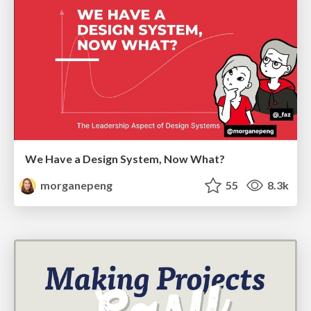
We Have a Design System, Now What?
morganepeng
55
8.3k