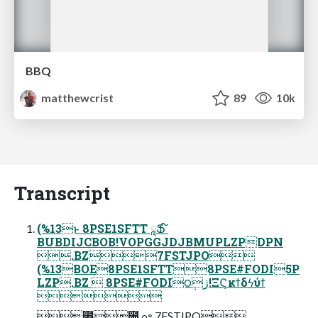
BBQ
matthewcrist
89
10k
Transcript
(%13ͱ 8PSE1SFTT ཱՖ ໌
BUBDIJCBOB!VOPGGJDJBMUPLZPDPN
.BZ7FSTJPO
(%13BOE8PSE1SFTT8PSE#FODI5P
LZP.BZ  8PSE#FODI౦ژ݄!ΞϚκϯδϟύϯ

೥݄೔ ߋ৽ 7FSTJPO