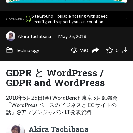
SiteGround - Reliable hosting with speed,
·
→
SPONSORED
security, and support you can count on.
Akira Tachibana
May 25, 2018
Technology
980
0
GDPR と WordPress /
GDPR and WordPress
2018年5月25日(金) WordBench 東京 5月勉強会
「WordPress ベースのビジネスと EC サイトの
話」@アマゾンジャパン LT発表資料
Akira Tachibana