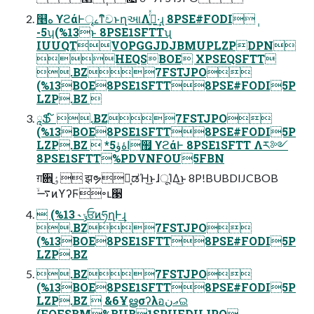
௥ه ϒϩάͰৄࡉͳิචͱղઆΛߦ͍ͬͯ·͢ɻ 8PSE#FODI݄
-5ʮ(%13ͱ 8PSE1SFTTʯ
IUUQTVOPGGJDJBMUPLZPDPN
HEQSBOE XPSEQSFTT
.BZ7FSTJPO
(%13BOE8PSE1SFTT8PSE#FODI5P
LZP.BZ 
ཱՖ ໌ .BZ7FSTJPO
(%13BOE8PSE1SFTT8PSE#FODI5P
LZP.BZ  *5اۀۈ຿ ϒϩάͰ 8PSE1SFTT Λར༻
8PSE1SFTT%PDVNFOU5FBN
ग़਎ٶ࡚ झຯԿ͔ಡΉ͜ͱɺूΊΔ͜ͱ 8P!BUBDIJCBOB
࠷ۙͷϒʔϜ৽ւ੣
 (%13 ˞ ݸਓͷཧղͰ͢ɻ
.BZ7FSTJPO
(%13BOE8PSE1SFTT8PSE#FODI5P
LZP.BZ
.BZ7FSTJPO
(%13BOE8PSE1SFTT8PSE#FODI5P
LZP.BZ  &6Ұൠσʔλอޢنଇ
(FOFSBM%BUB1SPUFDUJPO