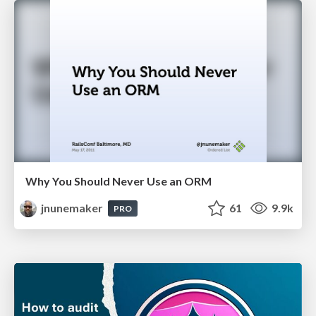
Why You Should Never Use an ORM
jnunemaker
61
9.9k
PRO