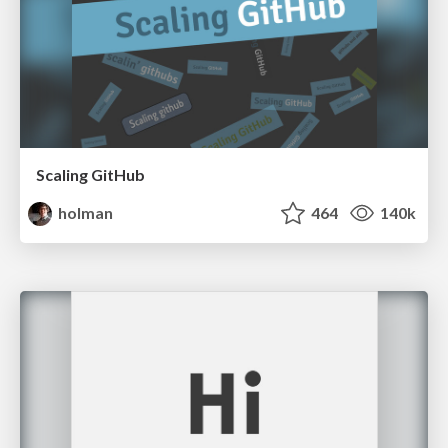
Scaling GitHub
holman
464
140k