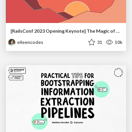
[RailsConf 2023 Opening Keynote] The Magic of Rails
eileencodes
31
10k