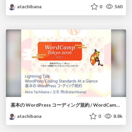
atachibana
0
560
基本の WordPress コーディング規約 / WordCamp Tokyo 2016 LT
atachibana
0
8.8k