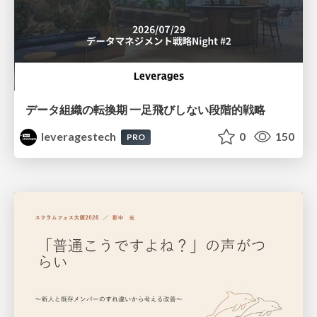
データ組織の転換期 一足飛びしない段階的戦略
leveragestech
0
150
PRO