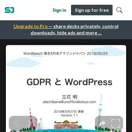
Sign in
Sign up for free
Upgrade to Pro
— share decks privately, control
downloads, hide ads and more …