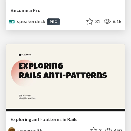
Become a Pro
speakerdeck
31
6.1k
PRO
Exploring anti-patterns in Rails
aemeredith
3
450