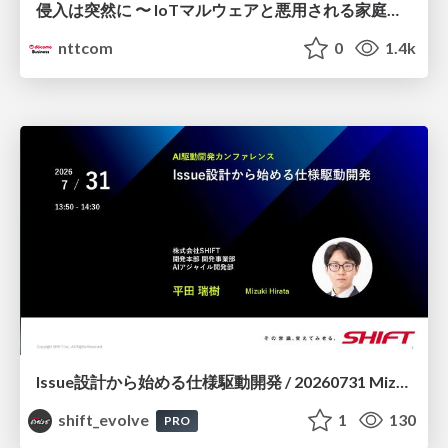
侵入は突然に 〜 IoTマルウェアと悪用される家庭の機器 ～ / When Intrusion Strikes: IoT Malware and the Abuse of Home Devices
nttcom
0
1.4k
Issue設計から始める仕様駆動開発 / 20260731 Mizuki Hirata
shift_evolve
1
130
PRO