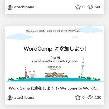
atachibana
0
500
WordCamp に参加しよう!! / Welcome to WordCamp !!
atachibana
0
130