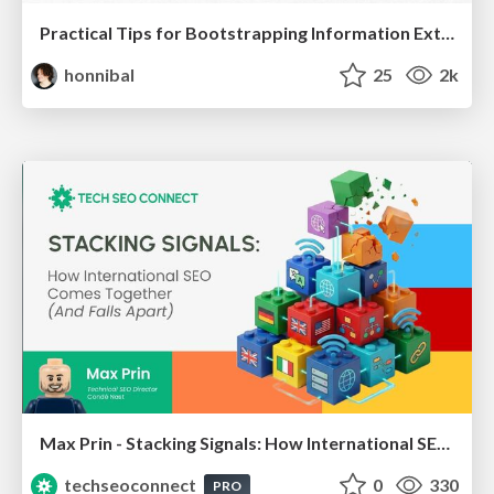
Practical Tips for Bootstrapping Information Extraction Pipelines
honnibal
25
2k
Max Prin - Stacking Signals: How International SEO Comes Together (And Falls Apart)
techseoconnect
0
330
PRO