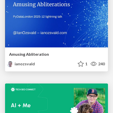
Amusing Abliteration
ianozsvald
1
240