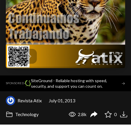
SiteGround - Reliable hosting with speed,
·
→
SPONSORED
security, and support you can count on.
Revista Atix
July 01, 2013
Technology
2.8k
0