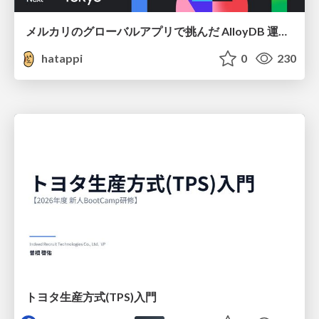
メルカリのグローバルアプリで挑んだ AlloyDB 運用と課題解決の実践記
hatappi
0
230
トヨタ⽣産⽅式(TPS)⼊⾨