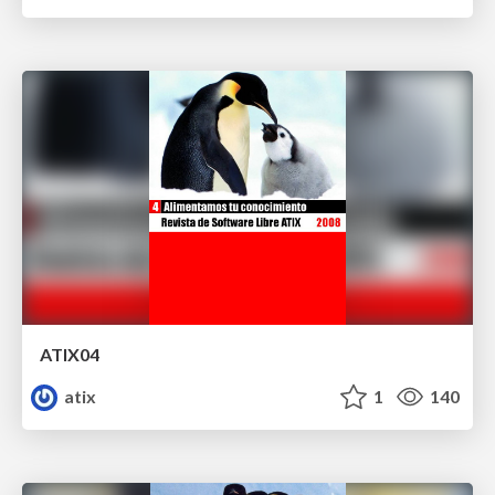
ATIX04
atix
1
140