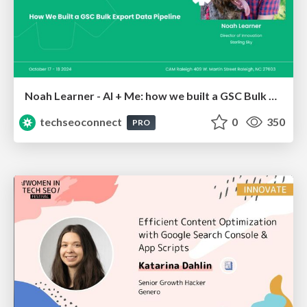
Noah Learner - AI + Me: how we built a GSC Bulk Export data pipeline
techseoconnect
0
350
PRO