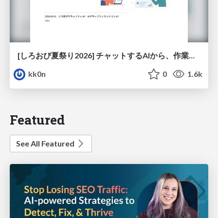
[しろおび夏祭り2026] チャットするAIから、作業するAIへ - 使われ方の変化と、その裏側で起きていること
kk0n
0
1.6k
Featured
See All Featured