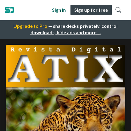
Sign in
Sign up for free
Upgrade to Pro
— share decks privately, control
downloads, hide ads and more …