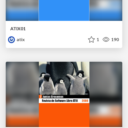
ATIX01
atix
1
190