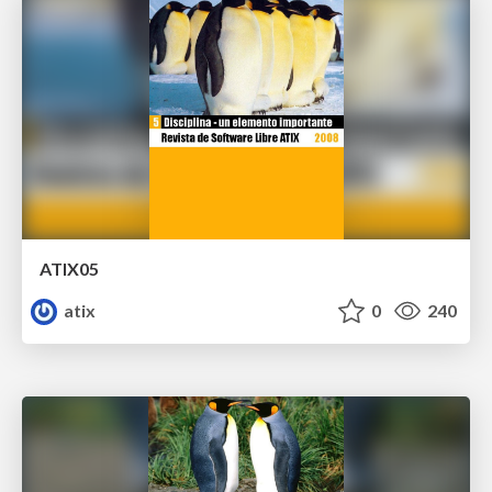
ATIX05
atix
0
240