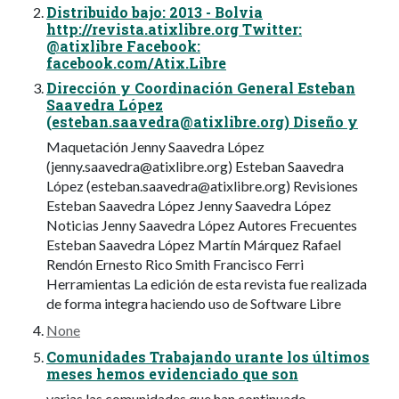
Distribuido bajo: 2013 - Bolvia
http://revista.atixlibre.org Twitter:
@atixlibre Facebook:
facebook.com/Atix.Libre
Dirección y Coordinación General Esteban
Saavedra López
(
esteban.saavedra@atixlibre.org
) Diseño y
Maquetación Jenny Saavedra López
(
jenny.saavedra@atixlibre.org
) Esteban Saavedra
López (
esteban.saavedra@atixlibre.org
) Revisiones
Esteban Saavedra López Jenny Saavedra López
Noticias Jenny Saavedra López Autores Frecuentes
Esteban Saavedra López Martín Márquez Rafael
Rendón Ernesto Rico Smith Francisco Ferri
Herramientas La edición de esta revista fue realizada
de forma integra haciendo uso de Software Libre
None
Comunidades Trabajando urante los últimos
meses hemos evidenciado que son
varias las comunidades que han continuado