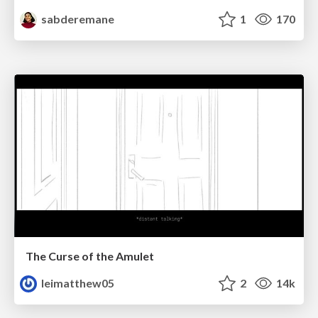
sabderemane
1
170
The Curse of the Amulet
leimatthew05
2
14k