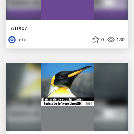
ATIX07
atix
0
130