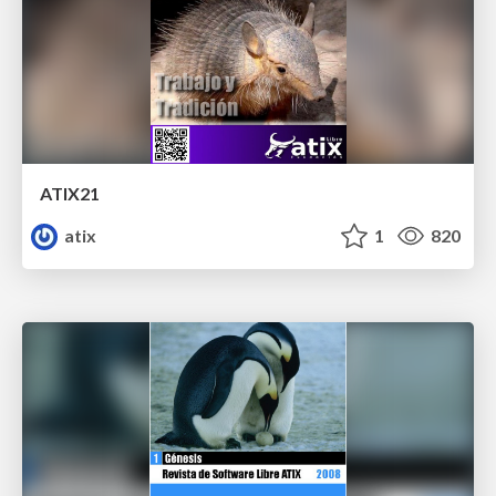
ATIX21
atix
1
820