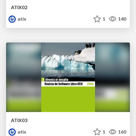
ATIX02
atix
1
140
ATIX03
atix
1
160