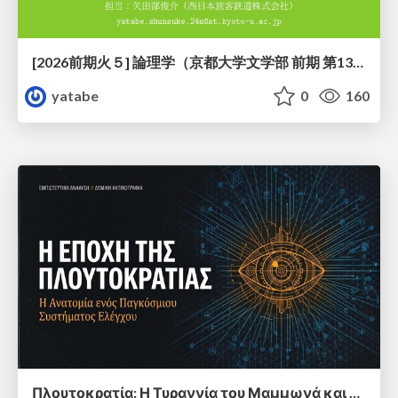
[2026前期火５] 論理学（京都大学文学部 前期 第13回）「走って、止まって、積み上がる」
yatabe
0
160
Πλουτοκρατία: Η Τυραννία του Μαμμωνά και η Μεταανθρώπινη Δουλεία