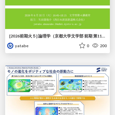
[2026前期火５] 論理学（京都大学文学部 前期 第11回）「ハーモニー：三層モデルと保存拡大」
yatabe
0
200