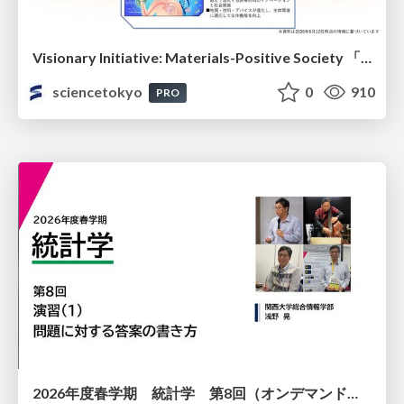
Visionary Initiative: Materials-Positive Society 「モノの進化をポジティブな社会の原動力に」｜Science Tokyo（東京科学大学）
sciencetokyo
0
910
PRO
2026年度春学期 統計学 第8回（オンデマンド配信回） 演習（１）・問題に対する答案の書き方 (2026. 5. 21)