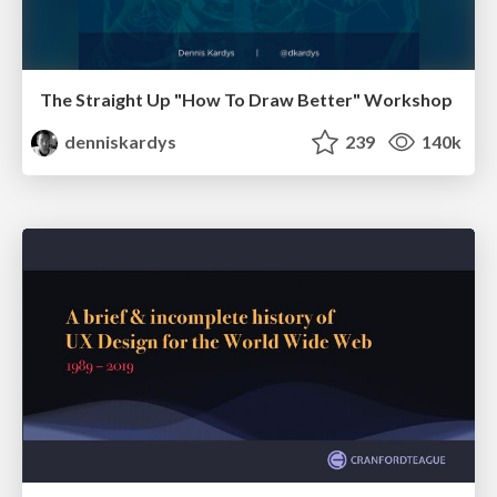
The Straight Up "How To Draw Better" Workshop
denniskardys
239
140k