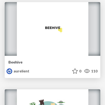
Beehive
aurelient
0
110