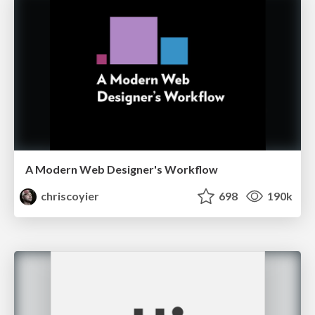
A Modern Web Designer's Workflow
chriscoyier
698
190k