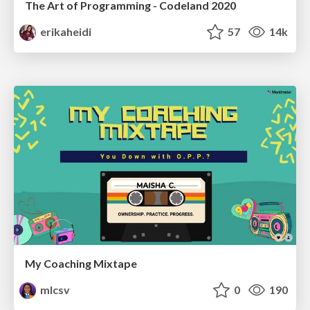
The Art of Programming - Codeland 2020
erikaheidi
57
14k
My Coaching Mixtape
mlcsv
0
190