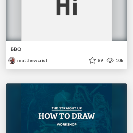
BBQ
matthewcrist
89
10k