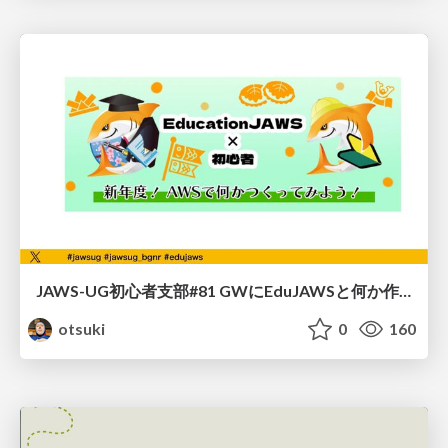
JAWS-UG初心者支部#81 GWにEduJAWSと何か作ろうもくもく会！
otsuki
0
160