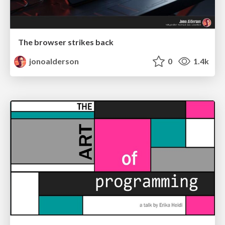
The browser strikes back
jonoalderson
0
1.4k