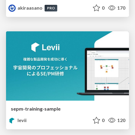
akiraasano
0
170
PRO
sepm-training-sample
levii
0
120