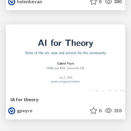
helenbevan
0
380
IA for theory
gpeyre
0
310