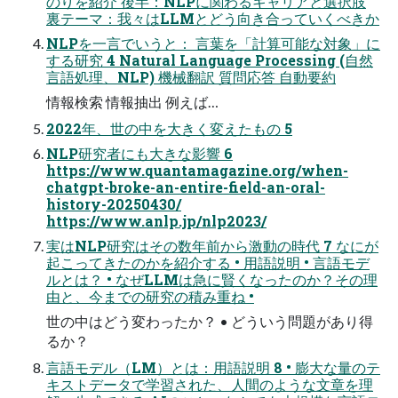
のりを紹介 後半：NLPに関わるキャリアと選択肢
裏テーマ：我々はLLMとどう向き合っていくべきか
NLPを一言でいうと： 言葉を「計算可能な対象」に
する研究 4 Natural Language Processing (自然
言語処理、NLP) 機械翻訳 質問応答 自動要約
情報検索 情報抽出 例えば…
2022年、世の中を大きく変えたもの 5
NLP研究者にも大きな影響 6
https://www.quantamagazine.org/when-
chatgpt-broke-an-entire-field-an-oral-
history-20250430/
https://www.anlp.jp/nlp2023/
実はNLP研究はその数年前から激動の時代 7 なにが
起こってきたのかを紹介する • 用語説明 • 言語モデ
ルとは？ • なぜLLMは急に賢くなったのか？その理
由と、今までの研究の積み重ね •
世の中はどう変わったか？ • どういう問題があり得
るか？
言語モデル（LM）とは：用語説明 8 • 膨大な量のテ
キストデータで学習された、人間のような文章を理