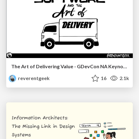
The Art of Delivering Value - GDevCon NA Keynote
reverentgeek
16
2.1k