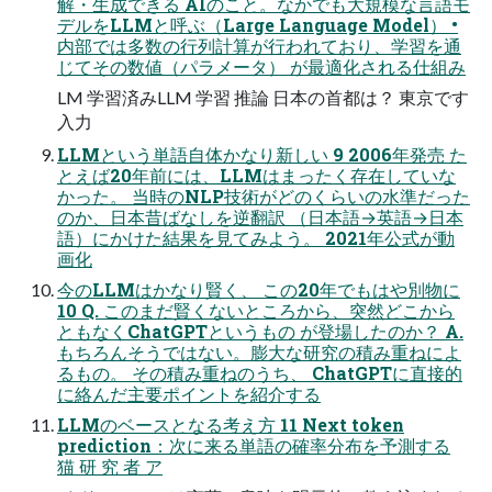
解・生成できる AIのこと。なかでも大規模な言語モ
デルをLLMと呼ぶ（Large Language Model） •
内部では多数の行列計算が行われており、学習を通
じてその数値（パラメータ） が最適化される仕組み
LM 学習済みLLM 学習 推論 日本の首都は？ 東京です
入力
LLMという単語自体かなり新しい 9 2006年発売 た
とえば20年前には、LLMはまったく存在していな
かった。 当時のNLP技術がどのくらいの水準だった
のか、日本昔ばなしを逆翻訳 （日本語→英語→日本
語）にかけた結果を見てみよう。 2021年公式が動
画化
今のLLMはかなり賢く、 この20年でもはや別物に
10 Q. このまだ賢くないところから、突然どこから
ともなくChatGPTというもの が登場したのか？ A.
もちろんそうではない。膨大な研究の積み重ねによ
るもの。 その積み重ねのうち、 ChatGPTに直接的
に絡んだ主要ポイントを紹介する
LLMのベースとなる考え方 11 Next token
prediction：次に来る単語の確率分布を予測する
猫 研 究 者 ア