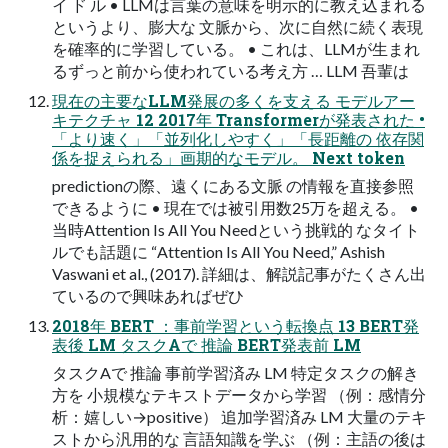
イ ド ル • LLMは言葉の意味を明示的に教え込まれる
というより、膨大な 文脈から、次に自然に続く表現
を確率的に学習している。 • これは、LLMが生まれ
るずっと前から使われている考え方 … LLM 吾輩は
現在の主要なLLM発展の多くを支える モデルアー
キテクチャ 12 2017年 Transformerが発表された •
「より速く」「並列化しやすく」「長距離の 依存関
係を捉えられる」画期的なモデル。 Next token
predictionの際、遠くにある文脈 の情報を直接参照
できるように • 現在では被引用数25万を超える。 •
当時Attention Is All You Needという挑戦的 なタイト
ルでも話題に “Attention Is All You Need,” Ashish
Vaswani et al., (2017). 詳細は、解説記事がたくさん出
ているので興味あればぜひ
2018年 BERT ：事前学習という転換点 13 BERT発
表後 LM タスクAで 推論 BERT発表前 LM
タスクAで 推論 事前学習済み LM 特定タスクの解き
方を 小規模なテキストデータから学習 （例：感情分
析：嬉しい→positive） 追加学習済み LM 大量のテキ
ストから汎用的な 言語知識を学ぶ （例：主語の後は