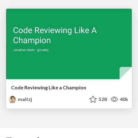
Code Reviewing Like a Champion
maltzj
528
40k