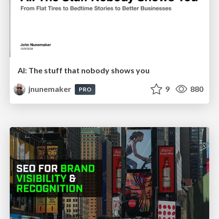
AI: The stuff that nobody shows you
jnunemaker
9
880
PRO