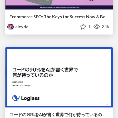
Ecommerce SEO: The Keys for Success Now & Beyond - #SERPConf2024
aleyda
1
2.1k
コードの90%をAIが書く世界で何が待っているのか / What awaits us in a world where 90% of the code is written by AI