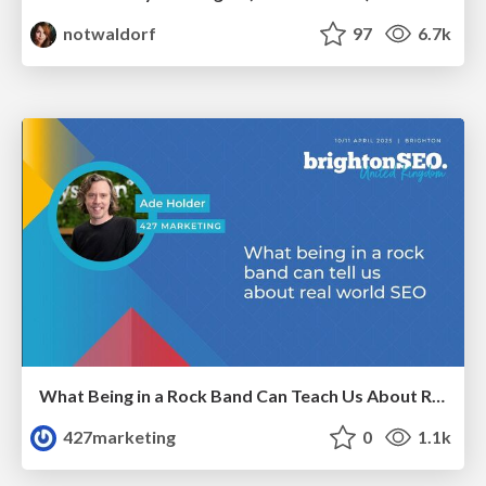
notwaldorf
97
6.7k
What Being in a Rock Band Can Teach Us About Real World SEO
427marketing
0
1.1k