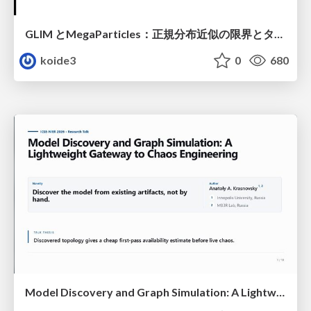
GLIM とMegaParticles：正規分布近似の限界とタイトカップリング＆パーティクルフィルタの進展 / GLIM and MegaParticles : Progress of the distribution representation in SLAM
koide3
0
680
Model Discovery and Graph Simulation: A Lightweight Gateway to Chaos Engineering