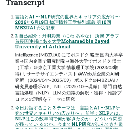
Transcript
言語とAI 〜NLP研究の世界とキャリアの広がり〜
2026年6月19日 物理情報工学特別講義 第10回
MBZUAI 丹羽彩奈
2 自己紹介：丹羽彩奈（にわ あやな） 所属 アラブ
首長国連邦にある大学Mohamed bin Zayed
University of Artificial
Intelligence (MBZUAI) にてポスドク 略歴 国内大学卒
業→国内企業で研究開発→海外大学でポスドク 博士
（工学）＠東京工業大学 情報理工学院 (2023/03取
得) リサーチサイエンティスト @Web系企業のAI研
究所 （2024/04〜2025/09） ポスドク@MBZUAI /
研究員@理研AIP、NII （2025/10〜現職） 専門 自然
言語処理（NLP） LLMの知識の解釈・獲得・推論プ
ロセスの理解をテーマに研究
今日お話すること 3 テーマは「言語とAI 〜NLP研
究の世界とキャリアの広がり〜」 前半：NLPとは。
NLPはこの数年間で何が起きたのか、どういう問題
が残ってい るのか。今までNLP研究が歩んできた道