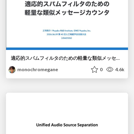
適応的スパムフィルタのための軽量な類似メッセージカウンタ / jsai2026-adaptive-spam-filter
monochromegane
0
4.6k