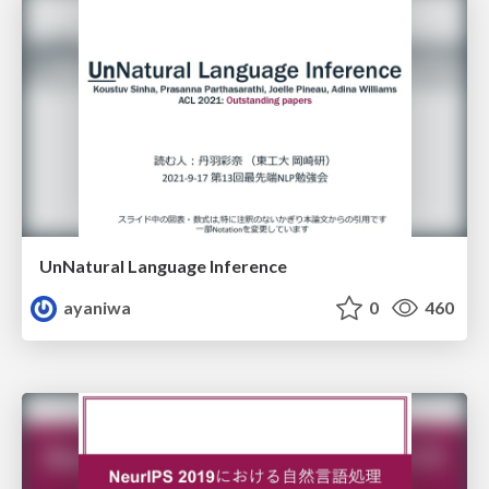
UnNatural Language Inference
ayaniwa
0
460