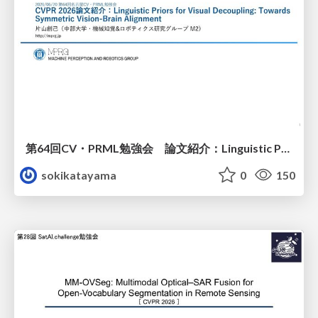
第64回CV・PRML勉強会 論文紹介：Linguistic Priors for Visual Decoupling: Towards Symmetric Vision-Brain Alignment
sokikatayama
0
150