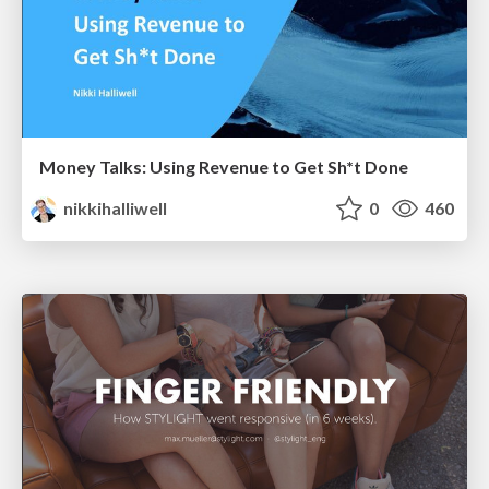
Money Talks: Using Revenue to Get Sh*t Done
nikkihalliwell
0
460