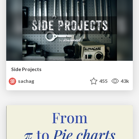
Side Projects
sachag
455
43k