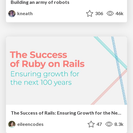
Building an army of robots
kneath
306
46k
The Success of Rails: Ensuring Growth for the Next 100 Years
eileencodes
47
8.3k