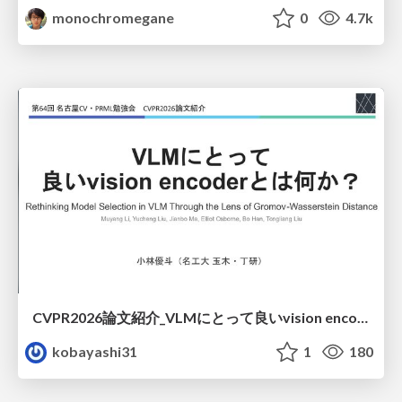
monochromegane
0
4.7k
CVPR2026論文紹介_VLMにとって​良いvision encoderとは何か？​Rethinking Model Selection in VLM Through the Lens of Gromov-Wasserstein Distance​
kobayashi31
1
180