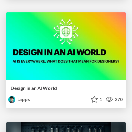
Design in an AI World
tapps
1
270