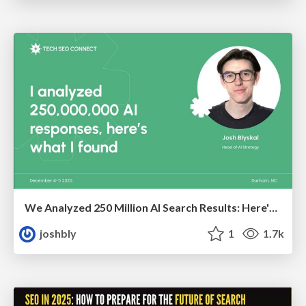
We Analyzed 250 Million AI Search Results: Here's What I Found
joshbly
1
1.7k