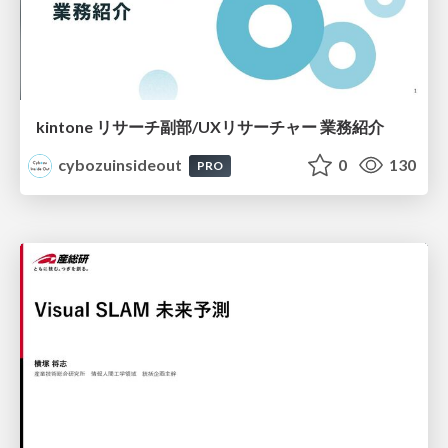
kintone リサーチ副部/UXリサーチャー 業務紹介
cybozuinsideout
0
130
PRO