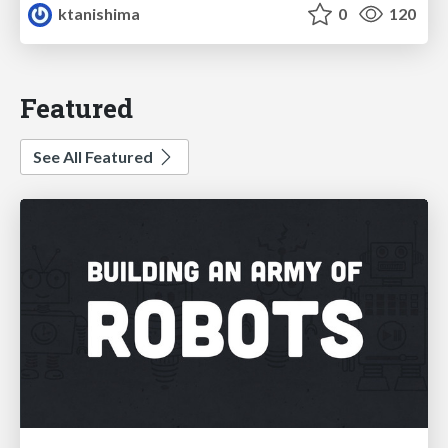
ktanishima
0
120
Featured
See All Featured