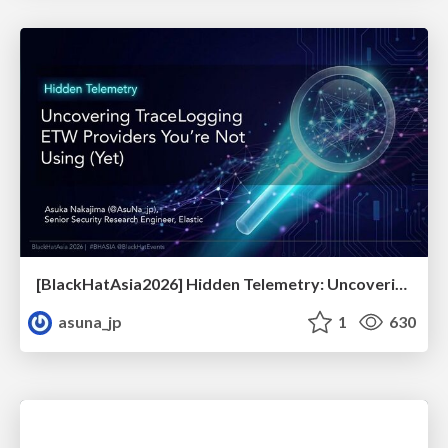
[BlackHatAsia2026] Hidden Telemetry: Uncovering TraceLogging ETW Providers You're Not Using (Yet)
asuna_jp
1
630