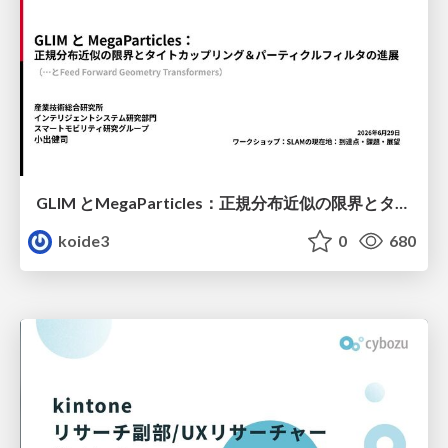
GLIM とMegaParticles：正規分布近似の限界とタイトカップリング＆パーティクルフィルタの進展 / GLIM and MegaParticles : Progress of the distribution representation in SLAM
koide3
0
680