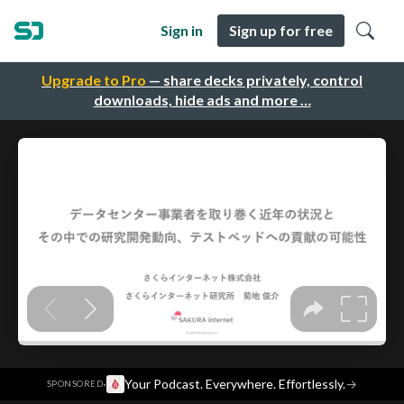
Sign in
Sign up for free
Upgrade to Pro
— share decks privately, control
downloads, hide ads and more …
·
Your Podcast. Everywhere. Effortlessly.
→
SPONSORED