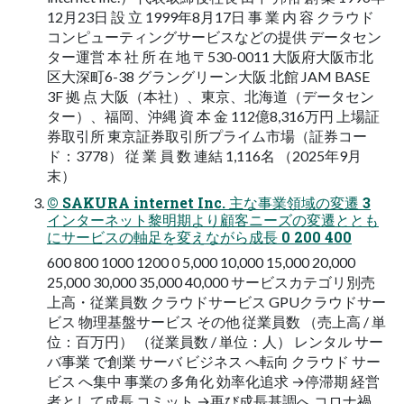
12月23日 設 立 1999年8月17日 事 業 内 容 クラウド
コンピューティングサービスなどの提供 データセン
ター運営 本 社 所 在 地 〒530-0011 大阪府大阪市北
区大深町6-38 グラングリーン大阪 北館 JAM BASE
3F 拠 点 大阪（本社）、東京、北海道（データセン
ター）、福岡、沖縄 資 本 金 112億8,316万円 上場証
券取引所 東京証券取引所プライム市場（証券コー
ド：3778） 従 業 員 数 連結 1,116名 （2025年9月
末）
© SAKURA internet Inc. 主な事業領域の変遷 3
インターネット黎明期より顧客ニーズの変遷ととも
にサービスの軸足を変えながら成長 0 200 400
600 800 1000 1200 0 5,000 10,000 15,000 20,000
25,000 30,000 35,000 40,000 サービスカテゴリ別売
上高・従業員数 クラウドサービス GPUクラウドサー
ビス 物理基盤サービス その他 従業員数 （売上高 / 単
位：百万円） （従業員数 / 単位：人） レンタル サー
バ事業 で創業 サーバ ビジネス へ転向 クラウド サー
ビス へ集中 事業の 多角化 効率化追求 →停滞期 経営
者として成長 コミット →再び成長基調へ コロナ禍