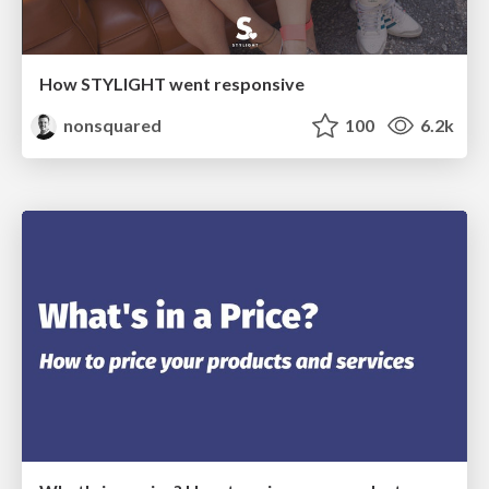
How STYLIGHT went responsive
nonsquared
100
6.2k