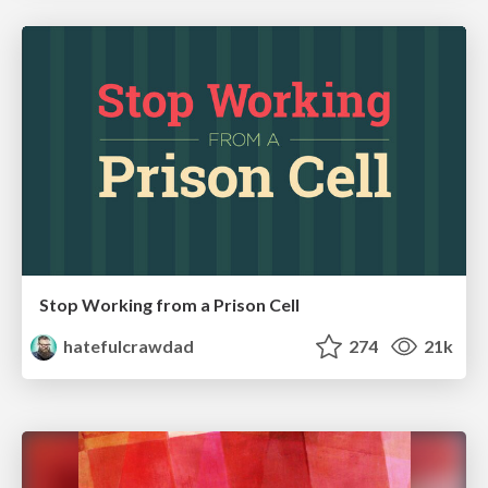
Stop Working from a Prison Cell
hatefulcrawdad
274
21k