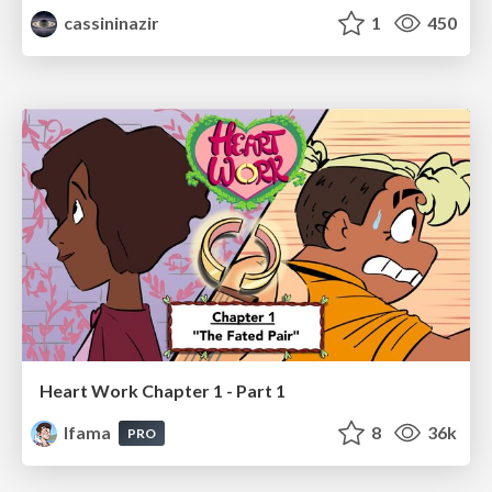
cassininazir
1
450
Heart Work Chapter 1 - Part 1
lfama
8
36k
PRO