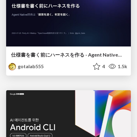
仕様書を書く前にハーネスを作る - Agent Native開発は「探索を速く、判定を固く」
gotalab555
4
1.5k