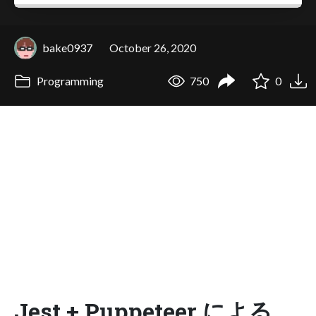
bake0937
October 26, 2020
Programming
750
0
Jest + Puppeteer による