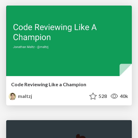
Code Reviewing Like a Champion
maltzj
528
40k