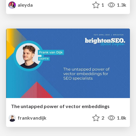
aleyda
1
1.3k
The untapped power of vector embeddings
frankvandijk
2
1.8k