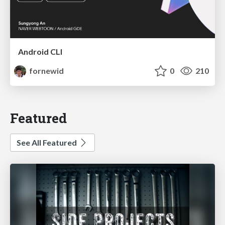
Android CLI
fornewid
0
210
Featured
See All Featured