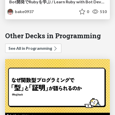
Bot開発でRubyを学ぶ / Learn Ruby with Bot Development
bake0937
0
510
Other Decks in Programming
See All in Programming