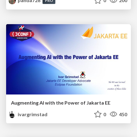
panda728
0
200
PRO
Augmenting AI with the Power of Jakarta EE
ivargrimstad
0
450