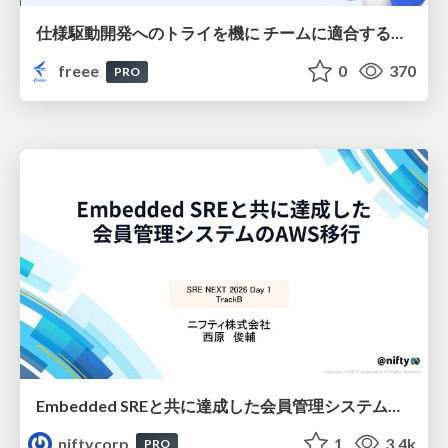
仕様駆動開発へのトライを機に チームに適合する手法を模索し続けている話
freee
0
370
PRO
Embedded SREと共に達成した会員管理システムのAWS移行 - SRE NEXT 2026 ランチスポンサーセッション
niftycorp
1
3.4k
PRO