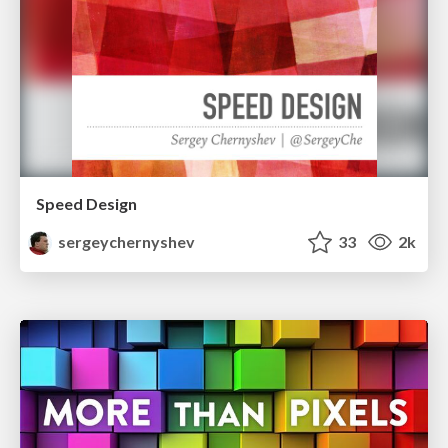
Speed Design
sergeychernyshev
33
2k