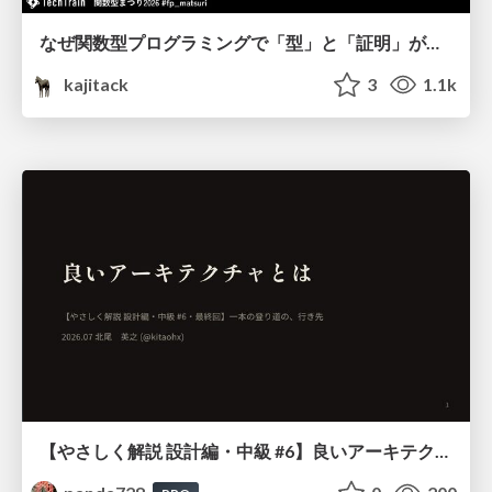
なぜ関数型プログラミングで「型」と「証明」が語られるのか #fp_matsuri
kajitack
3
1.1k
【やさしく解説 設計編・中級 #6】良いアーキテクチャとは ～ 一本の登り道の、行き先 ～