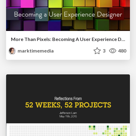
More Than Pixels: Becoming A User Experience Designer
marktimemedia
3
480