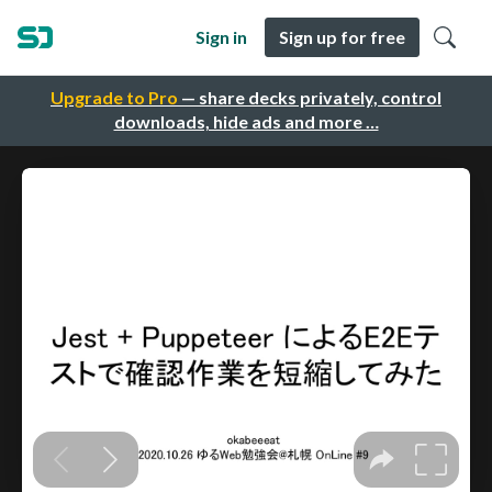
Sign in
Sign up for free
Upgrade to Pro
— share decks privately, control
downloads, hide ads and more …