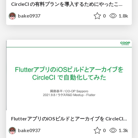
CircleCI の有料プランを導入するためにやったこと/What I did to introduce CircleCI's paid plan
bake0937
0
1.8k
FlutterアプリのiOSビルドとアーカイブを CircleCI で自動化してみた / Tried automating the iOS build and archive of the Flutter app with CircleCI
bake0937
0
1.3k