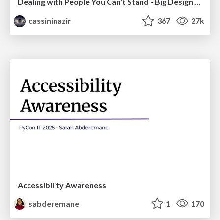
Dealing with People You Can't Stand - Big Design 2015
cassininazir
367
27k
Accessibility Awareness
sabderemane
1
170