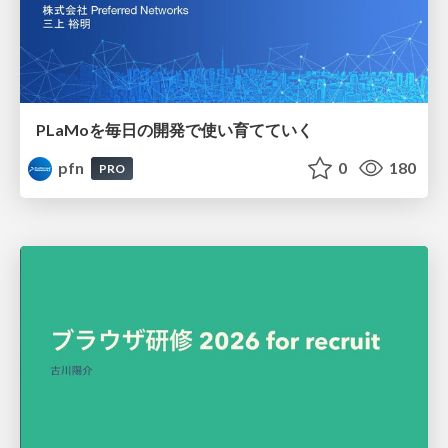
PLaMoを毎日の開発で使い育てていく
pfn
0
180
PRO