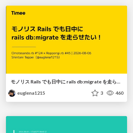
モノリス Rails でも日中に rails db:migrate を走らせたい！ / Daytime rails db:migrate on Monolithic Rails!
euglena1215
3
460