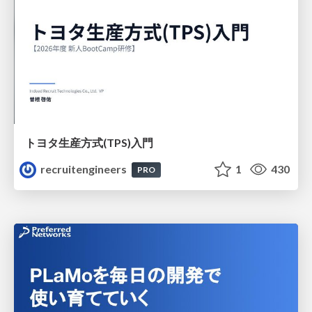
トヨタ⽣産⽅式(TPS)⼊⾨
recruitengineers
1
430
PRO