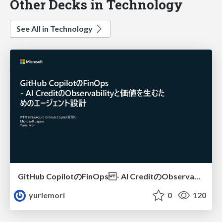
Other Decks in Technology
See All in Technology
GitHub CopilotのFinOps - AI CreditのObservabilityと価値を生むためのエージェント設計
yuriemori
0
120