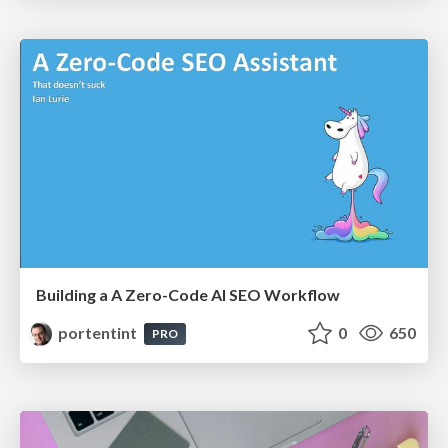
Building a A Zero-Code AI SEO Workflow
portentint
0
650
PRO