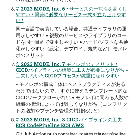
© 2023 MODE, Inc. 6 • サービスの一覧性を高くし
やすい • 開発に必要なサービス一式を立ち上げやす
い •
同一言語で実装している場合、共通ライブラリの運
用がしやすい • 複数のサービスやライブラリのコー
ドを同一目的で変更しやすい • ハード/ソフトな共通
化がしやすい（設定、デプロイ、規約など） モノレ
ポのメリット
© 2023 MODE, Inc. 7 モノレポのデメリット •
CICDパイプラインの構築に工夫が必要になりがち ◦
工夫しないとCICDプロセスが鈍重になりやすい
◦ モノレポの構成自体にベストプラクティスがある
わけではないので、 すぐに使えるテンプレート的な
CICDワークフローがない • モノレポに関わる人数や
組織の構造によっては難しくなりがち（コンフリ ク
トの増加やブランチ管理の煩雑化など）
© 2023 MODE, Inc. 8 CICDパイプラインの工夫
ECR CodePipeline ECS AWS
GitHub Action push container images trigger pipeline