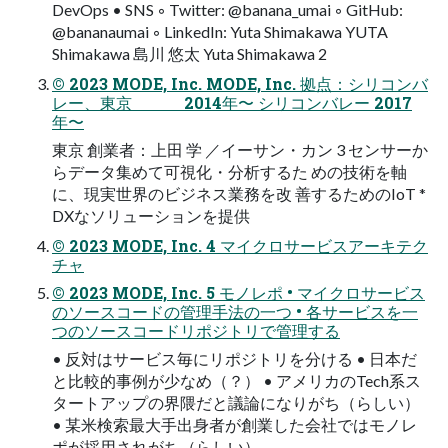
DevOps • SNS ◦ Twitter: @banana_umai ◦ GitHub:
@bananaumai ◦ LinkedIn: Yuta Shimakawa YUTA
Shimakawa 島川 悠太 Yuta Shimakawa 2
© 2023 MODE, Inc. MODE, Inc. 拠点：シリコンバ
レー、東京 2014年〜 シリコンバレー 2017
年〜
東京 創業者：上田 学 ／イーサン・カン 3 センサーか
らデータ集めて可視化・分析するた めの技術を軸
に、現実世界のビジネス業務を改 善するためのIoT *
DXなソリューションを提供
© 2023 MODE, Inc. 4 マイクロサービスアーキテク
チャ
© 2023 MODE, Inc. 5 モノレポ • マイクロサービス
のソースコードの管理手法の一つ • 各サービスを一
つのソースコードリポジトリで管理する
• 反対はサービス毎にリポジトリを分ける • 日本だ
と比較的事例が少なめ（？） • アメリカのTech系ス
タートアップの界隈だと議論になりがち（らしい）
• 某米検索最大手出身者が創業した会社ではモノレ
ポが採用されがち（らしい）