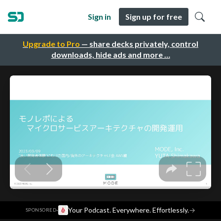
Sign in
Sign up for free
Upgrade to Pro
— share decks privately, control
downloads, hide ads and more …
·
Your Podcast. Everywhere. Effortlessly.
→
SPONSORED