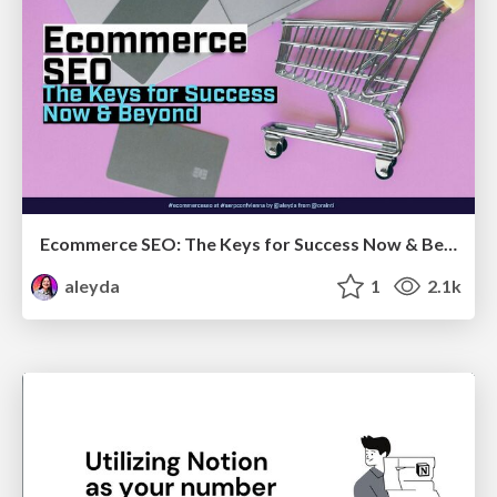
Ecommerce SEO: The Keys for Success Now & Beyond - #SERPConf2024
aleyda
1
2.1k