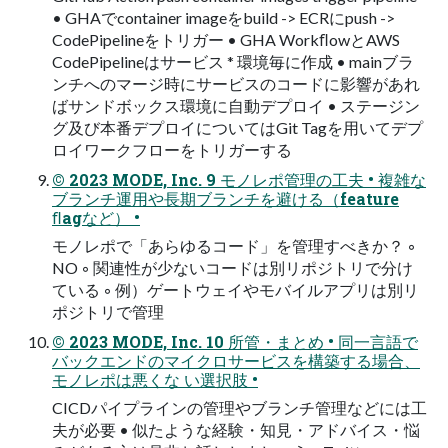
• GHAでcontainer imageをbuild -> ECRにpush ->
CodePipelineをトリガー • GHA WorkﬂowとAWS
CodePipelineはサービス * 環境毎に作成 • mainブラ
ンチへのマージ時にサービスのコードに影響があれ
ばサンドボックス環境に自動デプロイ • ステージン
グ及び本番デプロイについてはGit Tagを用いてデプ
ロイワークフローをトリガーする
© 2023 MODE, Inc. 9 モノレポ管理の工夫 • 複雑な
ブランチ運用や長期ブランチを避ける（feature
ﬂagなど） •
モノレポで「あらゆるコード」を管理すべきか？ ◦
NO ◦ 関連性が少ないコードは別リポジトリで分け
ている ◦ 例）ゲートウェイやモバイルアプリは別リ
ポジトリで管理
© 2023 MODE, Inc. 10 所管・まとめ • 同一言語で
バックエンドのマイクロサービスを構築する場合、
モノレポは悪くな い選択肢 •
CICDパイプラインの管理やブランチ管理などには工
夫が必要 • 似たような経験・知見・アドバイス・悩