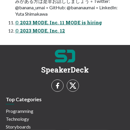
みがある方は是非お話ししましょう ◦ Twitter:
@banana_umai ◦ GitHub: @bananaumai ◦ LinkedIn:
Yuta Shimakawa
© 2023 MODE, Inc. 11 MODE is hiring
© 2023 MODE, Inc. 12
SpeakerDeck
Top Categories
Programming
Technology
Storyboards