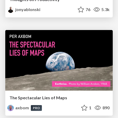
jonyablonski
76
5.3k
The Spectacular Lies of Maps
axbom
1
890
PRO