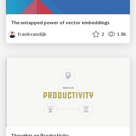
The untapped power of vector embeddings
frankvandijk
2
1.8k
Thoughts on Productivity