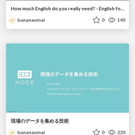
How much English do you really need? - English for Engineering Career Meetup #1
bananaumai
0
140
現場のデータを集める技術
bananaumai
0
220