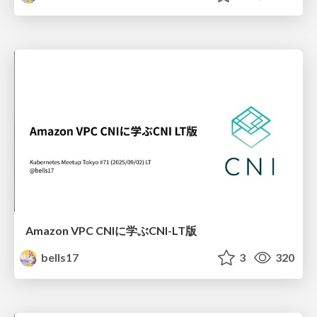
Amazon VPC CNIに学ぶCNI-LT版
bells17
3
320