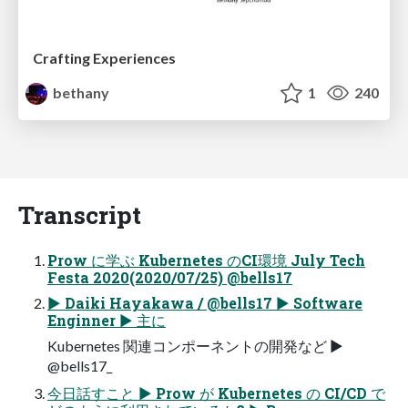
Crafting Experiences
bethany
1
240
Transcript
Prow に学ぶ Kubernetes のCI環境 July Tech
Festa 2020(2020/07/25) @bells17
▶ Daiki Hayakawa / @bells17 ▶ Software
Enginner ▶ 主に
Kubernetes 関連コンポーネントの開発など ▶
@bells17_
今⽇話すこと ▶ Prow が Kubernetes の CI/CD で