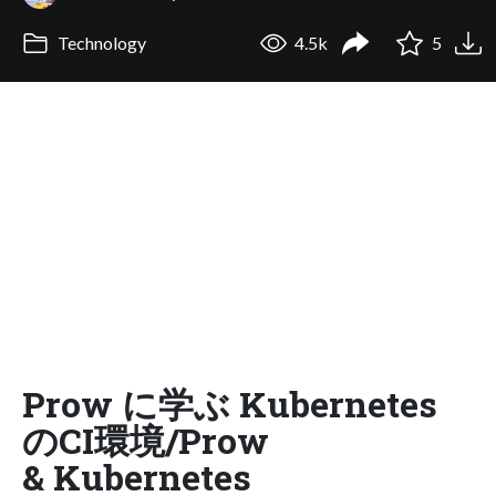
Technology
4.5k
5
Prow に学ぶ Kubernetes
のCI環境/Prow
& Kubernetes