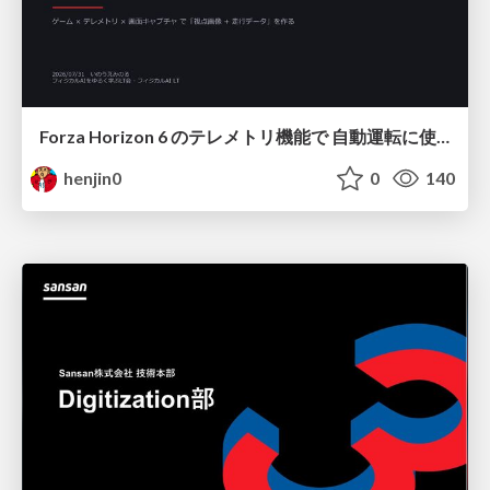
Forza Horizon 6 のテレメトリ機能で 自動運転に使えそうな学習データを集める話
henjin0
0
140