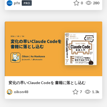
pfn
0
280
PRO
変化の早いClaude Codeを 書籍に落とし込む
oikon48
7
1.3k