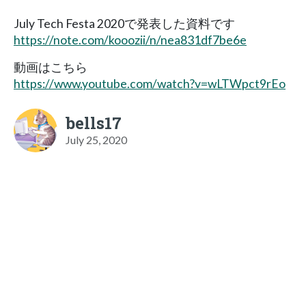
July Tech Festa 2020で発表した資料です
https://note.com/kooozii/n/nea831df7be6e
動画はこちら
https://www.youtube.com/watch?v=wLTWpct9rEo
bells17
July 25, 2020