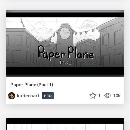
Paper Plane (Part 1)
katiecoart
1
10k
PRO