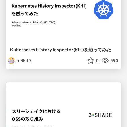
Kubernetes History Inspector(KHI)を触ってみた
bells17
0
590