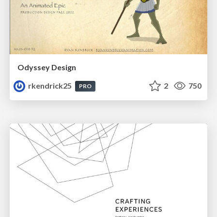
Odyssey Design
rkendrick25
2
750
PRO