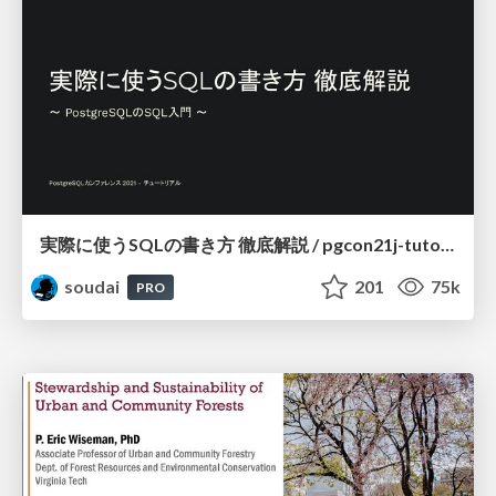
実際に使うSQLの書き方 徹底解説 / pgcon21j-tutorial
soudai
201
75k
PRO