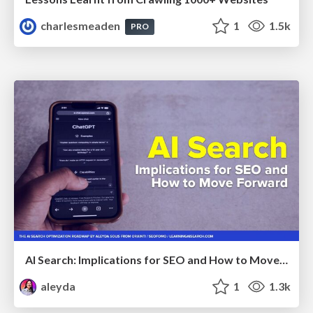
charlesmeaden
1
1.5k
PRO
AI Search: Implications for SEO and How to Move Forward - #ShenzhenSEOConference
aleyda
1
1.3k