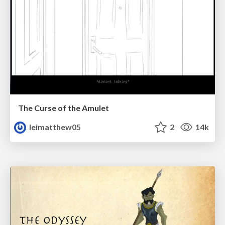
The Curse of the Amulet
leimatthew05
2
14k