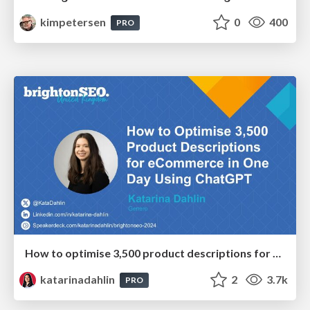
kimpetersen
0
400
PRO
How to optimise 3,500 product descriptions for ecommerce in one day using ChatGPT
katarinadahlin
2
3.7k
PRO