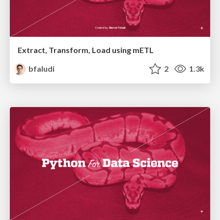
Extract, Transform, Load using mETL
bfaludi
2
1.3k