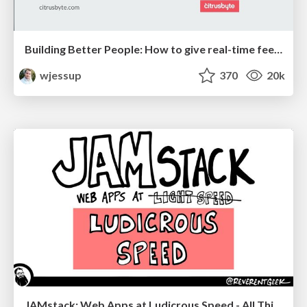
Building Better People: How to give real-time feedback that sticks.
wjessup
370
20k
JAMstack: Web Apps at Ludicrous Speed - All Things Open 2022