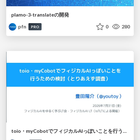
plamo-3-translateの開発
pfn
0
280
PRO
toio・myCobotでフィジカルAIっぽいことを行うための検討（とりあえず調査） / フィジカルAI LT（IoTLTによる開催）