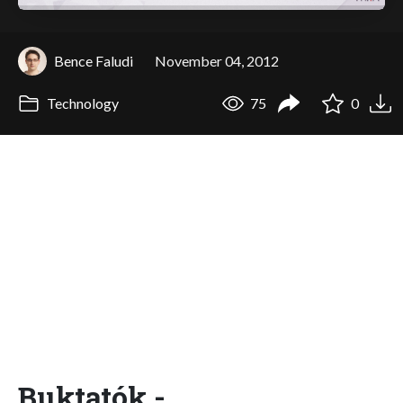
Bence Faludi
November 04, 2012
Technology
75
0
Buktatók -