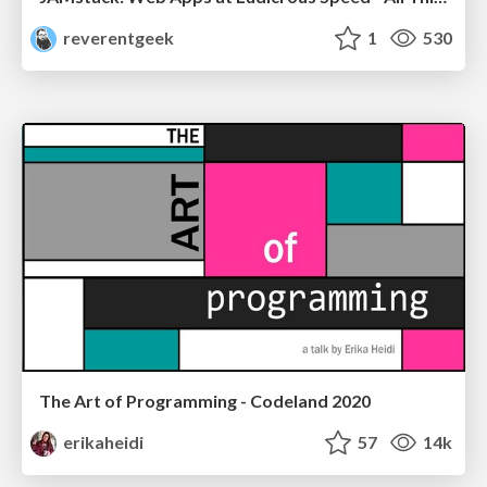
reverentgeek
1
530
The Art of Programming - Codeland 2020
erikaheidi
57
14k