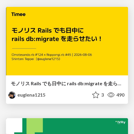
モノリス Rails でも日中に rails db:migrate を走らせたい！ / Daytime rails db:migrate on Monolithic Rails!
euglena1215
3
490