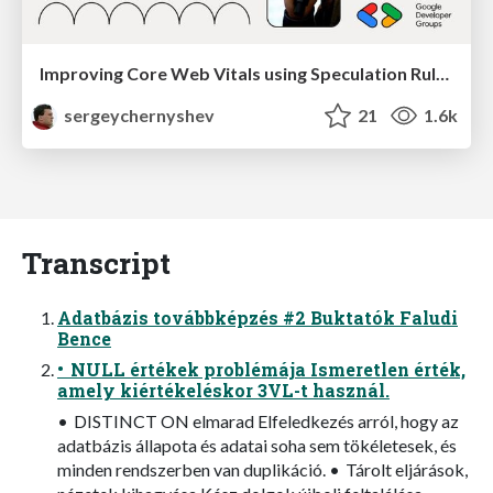
Improving Core Web Vitals using Speculation Rules API
sergeychernyshev
21
1.6k
Transcript
Adatbázis továbbképzés #2 Buktatók Faludi
Bence
• NULL értékek problémája Ismeretlen érték,
amely kiértékeléskor 3VL-t használ.
• DISTINCT ON elmarad Elfeledkezés arról, hogy az
adatbázis állapota és adatai soha sem tökéletesek, és
minden rendszerben van duplikáció. • Tárolt eljárások,