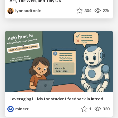
Art, The Web, and Tiny UX
lynnandtonic
304
22k
Leveraging LLMs for student feedback in introductory data science courses - posit::conf(2025)
minecr
1
330