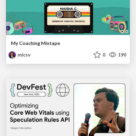
My Coaching Mixtape
mlcsv
0
190