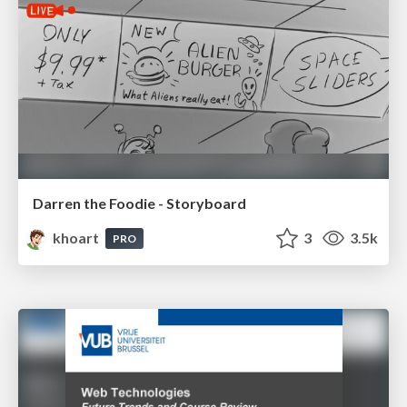
Darren the Foodie - Storyboard
khoart
3
3.5k
PRO