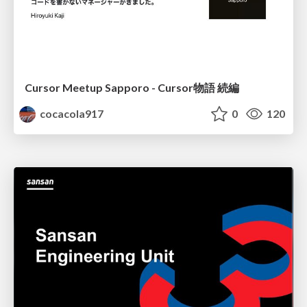
Cursor Meetup Sapporo - Cursor物語 続編
cocacola917
0
120