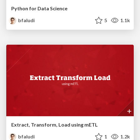
Python for Data Science
bfaludi
5
1.1k
Extract, Transform, Load using mETL
bfaludi
1
1.2k