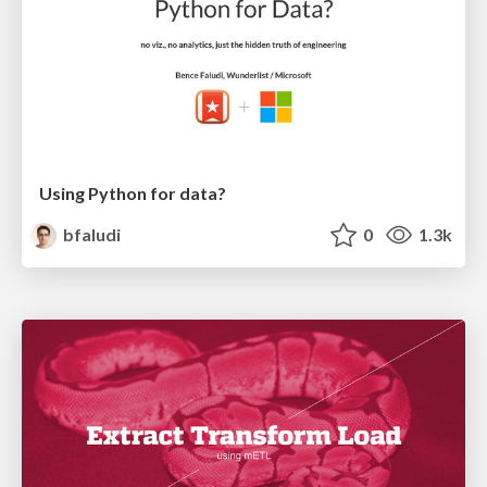
Using Python for data?
bfaludi
0
1.3k