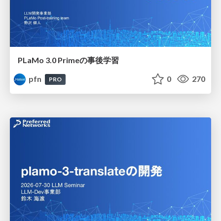
PLaMo 3.0 Primeの事後学習
pfn
0
270
PRO