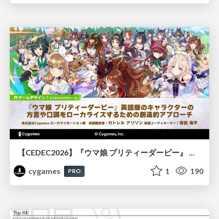
【CEDEC2026】『ウマ娘 プリティーダービー』 英語版のキャラクターの方言や口調をローカライズするための創造的アプローチ
cygames
1
190
PRO