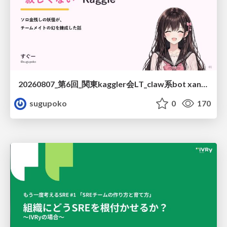
20260807_第6回_関東kaggler会LT_claw系bot xangiと始める、"寂しくない" kaggle
sugupoko
0
170