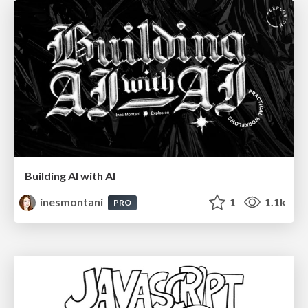
Building AI with AI
inesmontani
1
1.1k
PRO