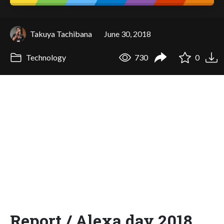
Takuya Tachibana
June 30, 2018
Technology
730
0
Report / Alexa day 2018