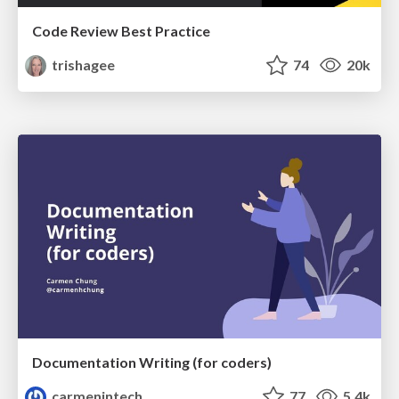
Code Review Best Practice
trishagee
74
20k
Documentation Writing (for coders)
carmenintech
77
5.4k