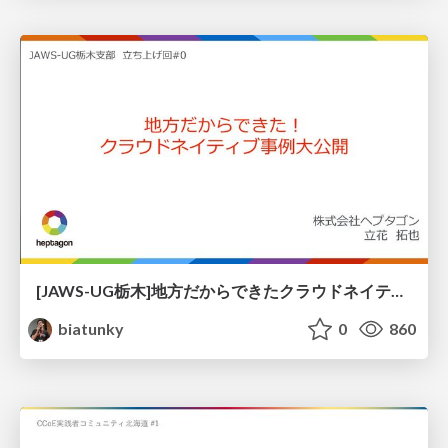
[JAWS-UG栃木]地方だからできたクラウドネイティブ事例大公開！ / jawsug_tochigi_tachibana
biatunky
0
860