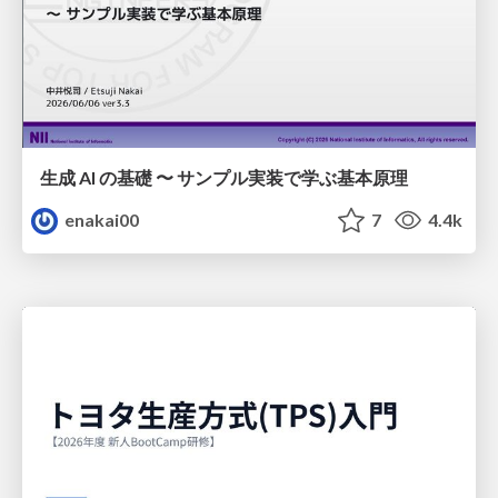
生成 AI の基礎 〜 サンプル実装で学ぶ基本原理
enakai00
7
4.4k