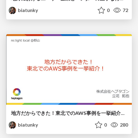
biatunky
0
72
地方だからできた！東北でのAWS事例を一挙紹介！/ relight local Koriyama
biatunky
0
280