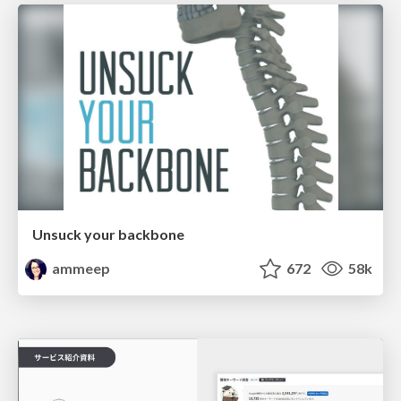
Unsuck your backbone
ammeep
672
58k