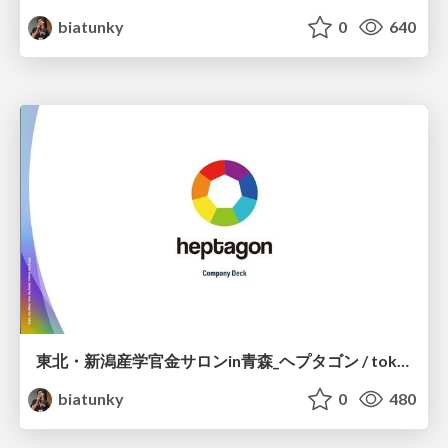
biatunky
0
640
東北・新潟産学官金サロンin青森_ヘプタゴン / tokeiren-aomori-heptagon
biatunky
0
480