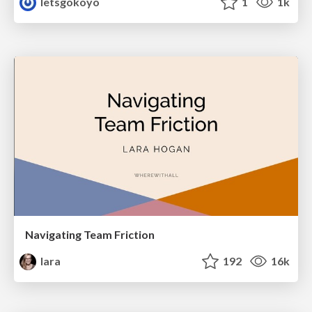
letsgokoyo
1
1k
Navigating Team Friction
lara
192
16k