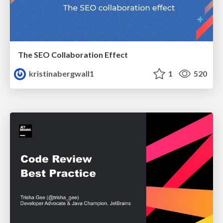
The SEO Collaboration Effect
kristinabergwall1
1
520