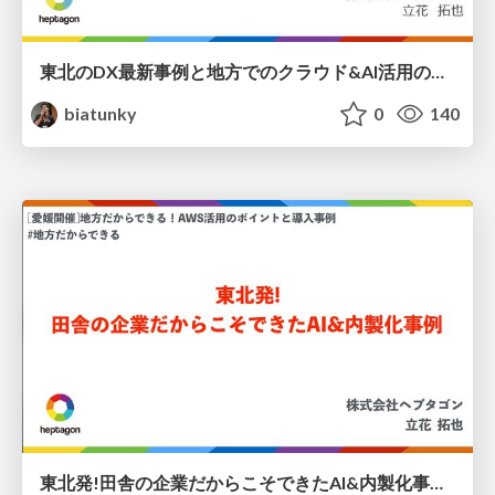
東北のDX最新事例と地方でのクラウド&AI活用のポイント / tohokuconnect_heptagon
biatunky
0
140
東北発!田舎の企業だからこそできたAI&内製化事例 / relight local Ehime