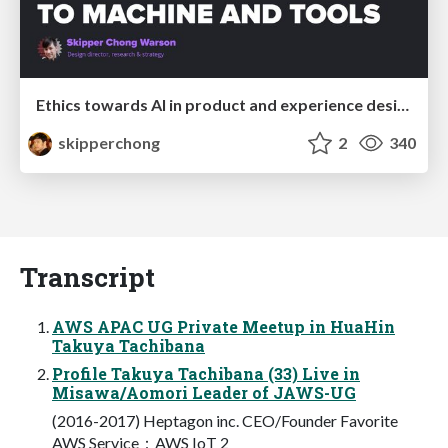
Ethics towards AI in product and experience design
skipperchong
2
340
Transcript
AWS APAC UG Private Meetup in HuaHin
Takuya Tachibana
Profile Takuya Tachibana (33) Live in
Misawa/Aomori Leader of JAWS-UG
(2016-2017) Heptagon inc. CEO/Founder Favorite
AWS Service：AWS IoT 2