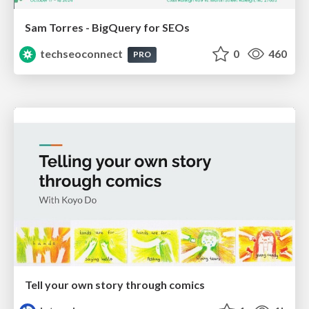
Sam Torres - BigQuery for SEOs
techseoconnect
0
460
PRO
Tell your own story through comics