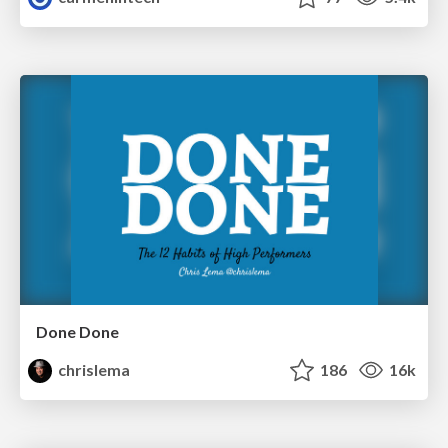
Done Done
chrislema
186
16k