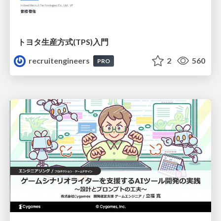
トヨタ⽣産⽅式(TPS)⼊⾨
recruitengineers
2
560
PRO