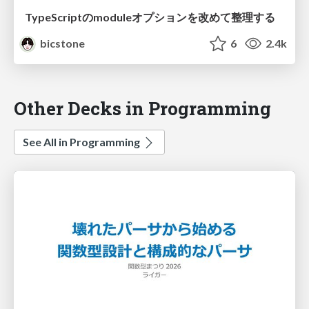
TypeScriptのmoduleオプションを改めて整理する
bicstone
6
2.4k
Other Decks in Programming
See All in Programming