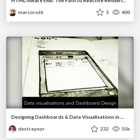
HTML-Aware ERB: The Path to Reactive Rendering @ RubyCon 2026, Rimini, Italy
marcoroth
3
400
Designing Dashboards & Data Visualisations in Web Apps
destraynor
232
55k