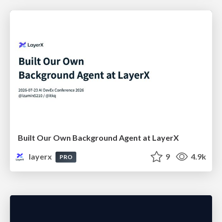
Built Our Own Background Agent at LayerX
layerx
9
4.9k
PRO