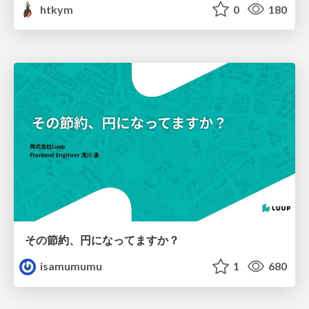
htkym
0
180
その節約、円になってますか？
isamumumu
1
680