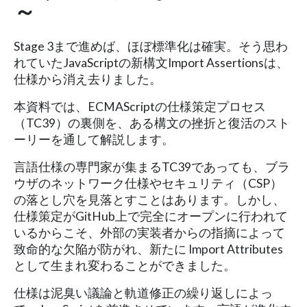
～
Stage 3まで進めば、ほぼ標準化は確実。そう思わ
れていたJavaScriptの新構文Import Assertionsは、
仕様から消え去りました。
本資料では、ECMAScriptの仕様策定プロセス
（TC39）の裏側を、ある構文の挫折と復活のスト
ーリーを通して解説します。
言語仕様の専門家が集まるTC39であっても、ブラ
ウザのネットワーク仕様やセキュリティ（CSP）
の落とし穴を見落とすことはあります。しかし、
仕様策定がGitHub上で完全にオープンに行われて
いるからこそ、外部の実装者からの指摘によって
致命的な欠陥が防がれ、新たに Import Attributes
として生まれ変わることができました。
仕様は泥臭い議論と軌道修正の繰り返しによっ