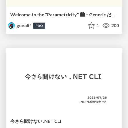
Welcome to the "Parametricity" 🏙️ − Generic だけど Specific な世界 −
guvalif
1
200
PRO
今さら聞けない .NET CLI