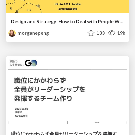
Design and Strategy: How to Deal with People Who Don’t "Get" Design
morganepeng
133
19k
職位にかかわらず全員がリーダーシップを発揮するチーム作り / Building a team where everyone can demonstrate leadership regardless of position