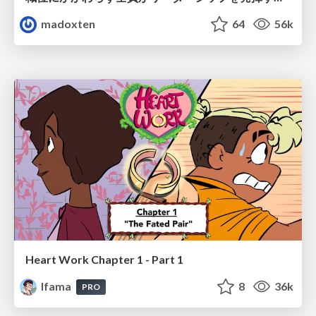
madoxten
64
56k
Heart Work Chapter 1 - Part 1
lfama
8
36k
PRO