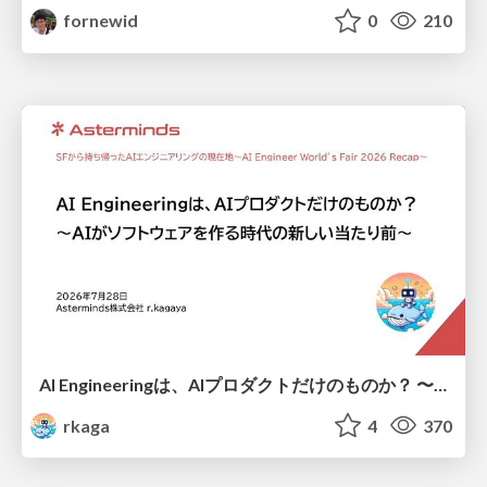
fornewid
0
210
AI Engineeringは、AIプロダクトだけのものか？ 〜AIがソフトウェアを作る時代の新しい当たり前〜 / No AI in your product. AI Engineering in your development.
rkaga
4
370