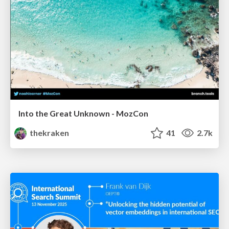
Into the Great Unknown - MozCon
thekraken
41
2.7k