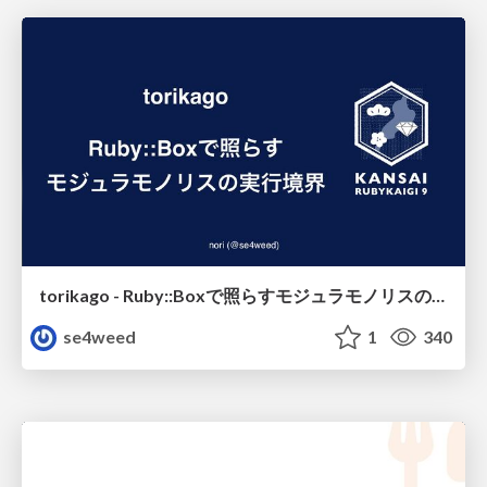
torikago - Ruby::Boxで照らすモジュラモノリスの実行境界
se4weed
1
340