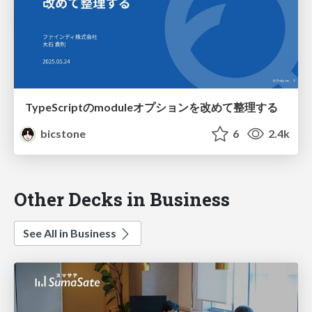
TypeScriptのmoduleオプションを改めて整理する
bicstone
6
2.4k
Other Decks in Business
See All in Business