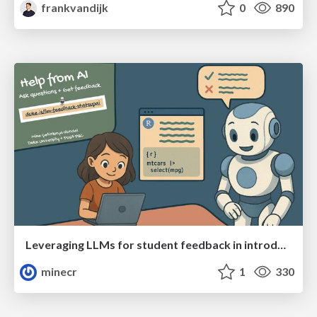
frankvandijk
0
890
Leveraging LLMs for student feedback in introductory data science courses - posit::conf(2025)
minecr
1
330