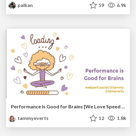
palkan
59
6.9k
Performance Is Good for Brains [We Love Speed 2024]
tammyeverts
12
1.8k