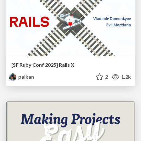
[SF Ruby Conf 2025] Rails X
palkan
2
1.2k