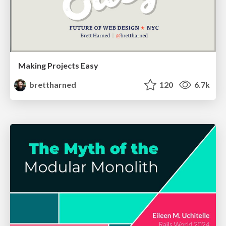
Making Projects Easy
brettharned
120
6.7k