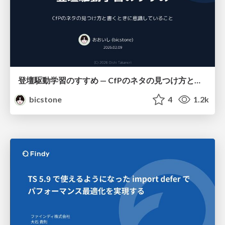
登壇駆動学習のすすめ — CfPのネタの見つけ方と書くときに意識していること
bicstone
4
1.2k