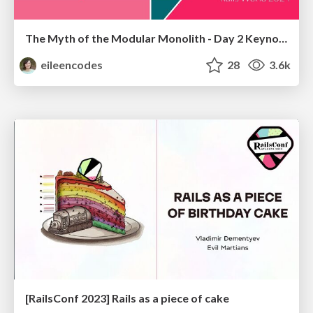
The Myth of the Modular Monolith - Day 2 Keynote - Rails World 2024
eileencodes
28
3.6k
[RailsConf 2023] Rails as a piece of cake