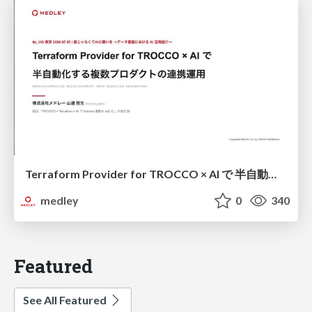
Terraform Provider for TROCCO × AI で 半自動化する複数プロダクトの連携運用 / Semi-Automating Multi-Product Data Integration Ops with the Terraform Provider for TROCCO × AI
medley
0
340
Featured
See All Featured