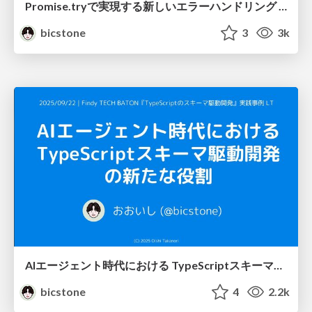
Promise.tryで実現する新しいエラーハンドリング New error handling with Promise try
bicstone
3
3k
AIエージェント時代における TypeScriptスキーマ駆動開発の新たな役割
bicstone
4
2.2k