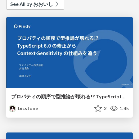
See All by おおいし
プロパティの順序で型推論が壊れる!? TypeScript6.0の修正からContext-Sensitivityの仕組みを追う
bicstone
2
1.4k