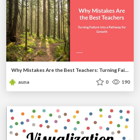
Why Mistakes Are the Best Teachers: Turning Failure into a Pathway for Growth
auna
0
190