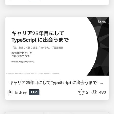
キャリア25年目にしてTypeScript に出会うまで - 「型」を通じて振り返るプログラミング言語遍歴 / Meeting TypeScript After 25 Years in Tech - Looking Back at My Programming Language Journey Through "Types"
bitkey
2
480
PRO