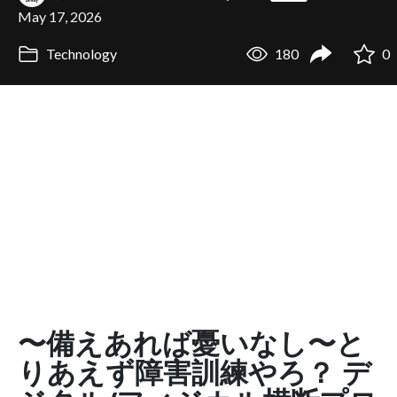
May 17, 2026
Technology
180
0
〜備えあれば憂いなし〜と
りあえず障害訓練やろ？ デ