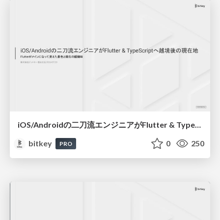
iOS/Androidの二刀流エンジニアがFlutter & TypeScriptへ越境後の現在地 - Flutterがメインになって見えた景色と現在の醍醐味 / Dual-Platform Mobile Engineer Shifts to Flutter & TypeScript - The View and Real Thrill of Going Flutter-First
bitkey
0
250
PRO