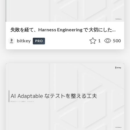
失敗を経て、Harness Engineering で 大切にしたいことを考える / Learning from Failure: What Matters in Harness Engineering
bitkey
1
500
PRO