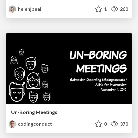
helenjbeal
1
260
Un-Boring Meetings
codingconduct
0
370