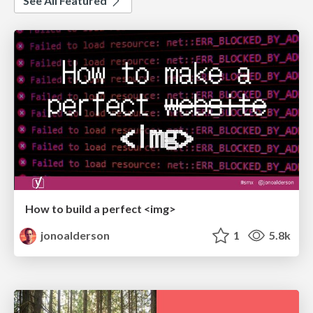
See All Featured
How to build a perfect <img>
jonoalderson
1
5.8k