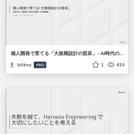
個人開発で育てる「大規模設計の苗床」 - AI時代の1人開発から始める業務への知識接続 / The Seedbed for Large-Scale Design - From AI-Era Solo Projects to Professional Knowledge
bitkey
1
410
PRO