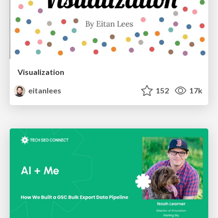
Visualization
eitanlees
152
17k