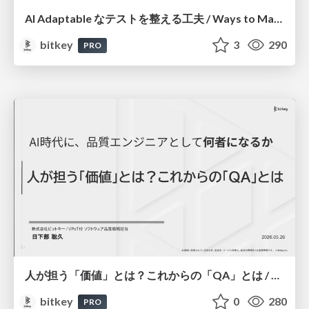
AI Adaptable なテストを整える工夫 / Ways to Make Your Tests AI-Adaptable
bitkey
3
290
PRO
人が担う「価値」とは？これからの「QA」とは / Human Value and the Future of Quality Assurance
bitkey
0
280
PRO