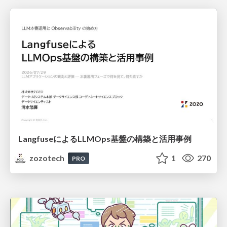
LangfuseによるLLMOps基盤の構築と活用事例
zozotech
1
270
PRO