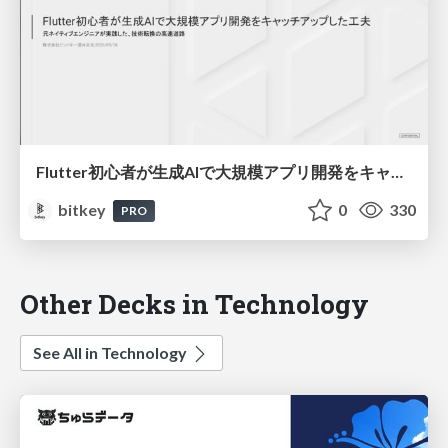
Flutter初心者が生成AIで大規模アプリ開発をキャッチアップした工夫 〜元ネイティブエンジニアが実践した、技術転換の高速道路〜 / Flutter with LLM: A Former Native Engineer's Fast Track to Large-Scale Apps
bitkey
0
330
PRO
Other Decks in Technology
See All in Technology