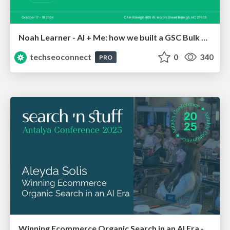
Noah Learner - AI + Me: how we built a GSC Bulk Export data pipeline
techseoconnect
0
340
PRO
Winning Ecommerce Organic Search in an AI Era - #searchnstuff2025