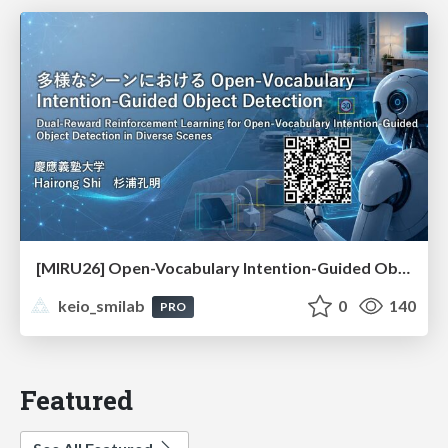
[MIRU26] Open-Vocabulary Intention-Guided Object Detection in Diverse Scenes
keio_smilab
0
140
PRO
Featured